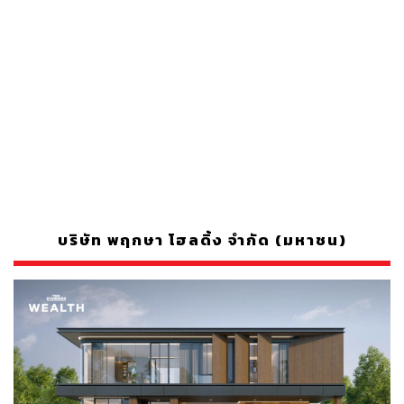
บริษัท พฤกษา โฮลดิ้ง จำกัด (มหาชน)