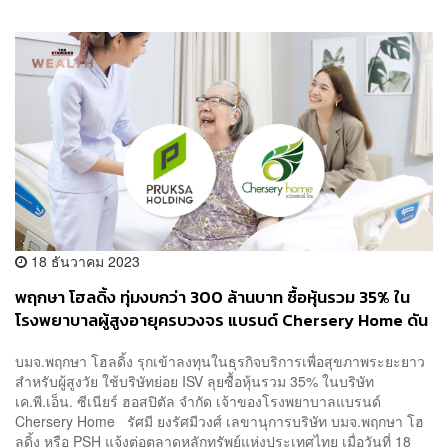
18 ธันวาคม 2023
พฤกษา โฮลดิ้ง ทุ่มงบกว่า 300 ล้านบาท ซื้อหุ้นรวม 35% ใน
โรงพยาบาลผู้สูงอายุครบวงจร แบรนด์ Chersery Home ดัน
ไทยขึ้นแท่น Senior Destination
บมจ.พฤกษา โฮลดิ้ง รุกเข้าลงทุนในธุรกิจบริการเพื่อสุขภาพระยะยาว
สำหรับผู้สูงวัย ใช้บริษัทย่อย ISV ลุยซื้อหุ้นรวม 35% ในบริษัท
เค.พี.เอ็น. ซีเนียร์ ฮอสปิตัล จำกัด เจ้าของโรงพยาบาลแบรนด์
Chersery Home รัศมี ยงรัศมีวงศ์ เลขานุการบริษัท บมจ.พฤกษา โฮ
ลดิ้ง หรือ PSH แจ้งต่อตลาดหลักทรัพย์แห่งประเทศไทย เมื่อวันที่ 18