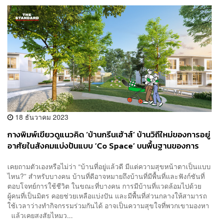
18 ธันวาคม 2023
กางพิมพ์เขียวดูแนวคิด ‘บ้านกรีนเฮ้าส์’ บ้านวิถีใหม่ของการอยู่
อาศัยในสังคมแบ่งปันแบบ ‘Co Space’ บนพื้นฐานของการ
‘อยู่ดี มีสุข Live Well Stay Well’ แบบฉบับ ‘พฤกษา’
เคยถามตัวเองหรือไม่ว่า “บ้านที่อยู่แล้วดี มีแต่ความสุขหน้าตาเป็นแบบ
[ADVERTORIAL]
ไหน?” สำหรับบางคน บ้านที่ดีอาจหมายถึงบ้านที่มีพื้นที่และฟังก์ชันที่
ตอบโจทย์การใช้ชีวิต ในขณะที่บางคน การมีบ้านที่แวดล้อมไปด้วย
ผู้คนที่เป็นมิตร คอยช่วยเหลือแบ่งปัน และมีพื้นที่ส่วนกลางให้สามารถ
ใช้เวลาว่างทำกิจกรรมร่วมกันได้ อาจเป็นความสุขใจที่พวกเขามองหา
แล้วเคยสงสัยไหมว...