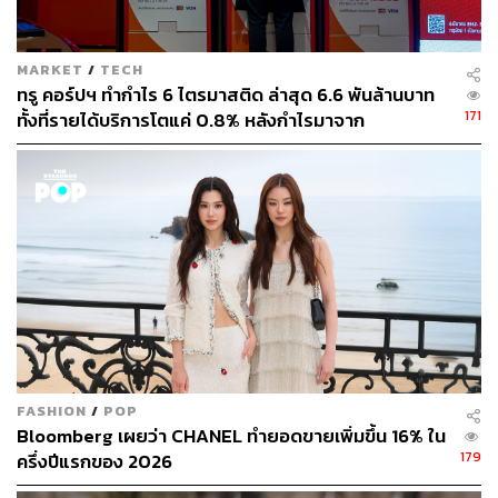
สามารถติดตาม THE STANDARD WEALTH
ผ่านแอปพลิเคชันต่างๆ ที่คุณสะดวกหรือใช้งานอยู่แล้วได้เลย
MARKET
/
TECH
ทรู คอร์ปฯ ทำกำไร 6 ไตรมาสติด ล่าสุด 6.6 พันล้านบาท
171
ทั้งที่รายได้บริการโตแค่ 0.8% หลังกำไรมาจาก
ประสิทธิภาพและใบอนุญาตคลื่น ไม่ใช่การขยายรายได้
TAGS:
บริษัท พฤกษา โฮลดิ้ง จำกัด (มหาชน)
สินเชื่อบ้าน
ผลประกอบการ
Ready To Thrive
FASHION
/
POP
302
Bloomberg เผยว่า CHANEL ทำยอดขายเพิ่มขึ้น 16% ใน
179
ครึ่งปีแรกของ 2026