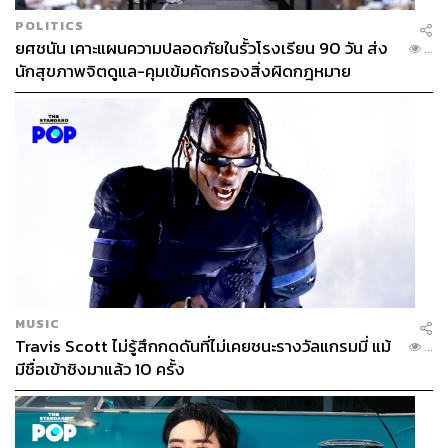
POLITICS
ยศชนัน เคาะแผนความปลอดภัยในรั้วโรงเรียน 90 วัน ส่ง
...
นักสุขภาพจิตดูแล-คุมเข้มคัดกรองสิ่งผิดกฎหมาย
MUSIC
Travis Scott ไม่รู้สึกกดดันที่ไม่เคยชนะรางวัลแกรมมี่ แม้
...
มีชื่อเข้าชิงมาแล้ว 10 ครั้ง