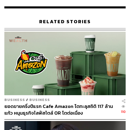
ตามแผนตั้งเป้ารายได้ 2,300 ล้านบาท ซึ่งเกิดจากเข้าบริหาร
เนิร์ส
ซิงโฮมของกลุ่มวิมุตในย่านบางนา แบริ่ง และวัชรพล
RELATED STORIES
ซึ่งมีจำนวนรวม 240 เตียง พร้อมโอกาสในการบริหารเนิร์ส
ซิงโฮมอีก 5 แห่ง โดยตั้งเป้าขยายจำนวนเตียงที่ให้บริการ
รวม 600 เตียงภายใน 3 ปี
กลุ่มยังมีแผนลงทุน 3,500 ล้านบาท ดำเนินการก่อสร้างโรง
พยาบาลวิมุตแห่งใหม่บริเวณถนนสุขุมวิทและย่านฝั่งธนฯ
อย่างต่อเนื่อง, ขยายเตียงที่โรงพยาบาลวิมุตเป็น 150 เตียง
รวมถึงรีแบรนด์โรงพยาบาลเทพธารินทร์ให้เป็น ‘โรงพยาบาล
วิมุต เทพธารินทร์’ พร้อมเปิดตัวในช่วงเดือนเมษายนนี้
ธุรกิจอีคอมเมิร์ซ: ตั้งเป้าโต 5 เท่า รายได้ 1,000 ล้านบาทใน
BUSINESS
/
BUSINESS
3 ปี พัฒนาแพลตฟอร์ม MyHaus รองรับไลฟ์สไตล์คนรุ่นใหม่
ยอดขายครึ่งปีแรก Cafe Amazon โตทะลุสถิติ 117 ล้าน
110
แก้ว หนุนธุรกิจไลฟ์สไตล์ OR โตต่อเนื่อง
ธุรกิจพรีคาสท์: ตั้งเป้ารายได้โต 50% สู่ 3,500 ล้านบาท
และธุรกิจรับก่อสร้าง: ตั้งเป้ารายได้ 5,600 ล้านบาท มุ่งสู่ผู้นำ