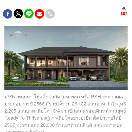
302
บริษัท พฤกษา โฮลดิ้ง จำกัด (มหาชน) หรือ PSH ประกาศผล
ประกอบการปี 2566 มีรายได้รวม 26,132 ล้านบาท กำไรสุทธิ
2,205 ล้านบาท เติบโต 13% จากปีก่อน พร้อมเดินหน้ากลยุทธ์
Ready To Thrive มุ่งสู่การเติบโตอย่างยั่งยืน ตั้งเป้ารายได้ปี
2567 ทะยานแตะ 28,000 ล้านบาท เน้นสินค้ากลุ่มกลาง-บน
และขยายธุรกิจใหม่