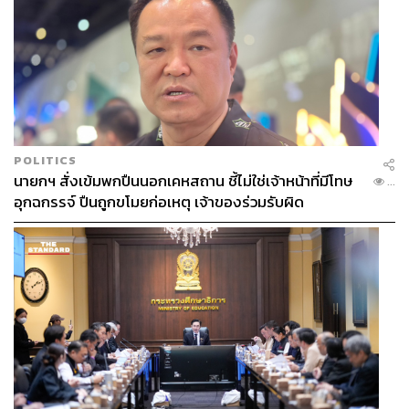
POLITICS
นายกฯ สั่งเข้มพกปืนนอกเคหสถาน ชี้ไม่ใช่เจ้าหน้าที่มีโทษ
...
อุกฉกรรจ์ ปืนถูกขโมยก่อเหตุ เจ้าของร่วมรับผิด