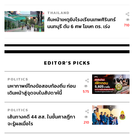
ชั่วคราว หลังเหตุใช้อาวุธปืนภายใน
โรงเรียนคลี่คลาย
THAILAND
คืบหน้าเหตุยิงโรงเรียนเทพศิรินทร์
710
นนทบุรี ดับ 6 ศพ โฆษก ตร. เร่ง
สอบปมขโมยปืนปู่ก่อเหตุ
EDITOR'S PICKS
POLITICS
มหากาพย์โกงข้อสอบท้องถิ่น ก่อน
575
เดินหน้าสู่จุดจบในสัปดาห์นี้
POLITICS
เส้นทางคดี 44 สส. ในชั้นศาลฎีกา
210
จะรู้ผลเมื่อไร