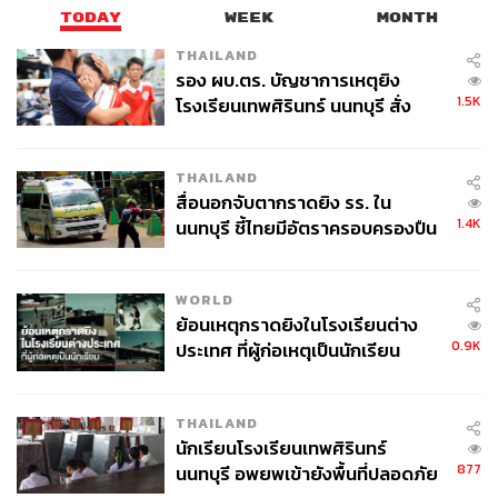
TODAY
WEEK
MONTH
THAILAND
รอง ผบ.ตร. บัญชาการเหตุยิง
1.5K
โรงเรียนเทพศิรินทร์ นนทบุรี สั่ง
ค้นหา 2 รอบยืนยันไร้คนติดค้าง พบ
ศพปู่-ย่าที่บ้านพักผู้ก่อเหตุ
THAILAND
สื่อนอกจับตากราดยิง รร. ใน
1.4K
นนทบุรี ชี้ไทยมีอัตราครอบครองปืน
สูงในระดับต้นของภูมิภาค
WORLD
ย้อนเหตุกราดยิงในโรงเรียนต่าง
0.9K
ประเทศ ที่ผู้ก่อเหตุเป็นนักเรียน
THAILAND
นักเรียนโรงเรียนเทพศิรินทร์
877
นนทบุรี อพยพเข้ายังพื้นที่ปลอดภัย