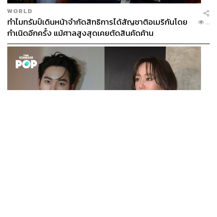
WORLD
ทำไมทรัมป์เดินหน้าจำกัดสิทธิการได้สัญชาติอเมริกันโดย
...
กำเนิดอีกครั้ง แม้ศาลสูงสุดเคยตัดสินคัดค้าน
ENTERTAINMENT
เก้า นพเก้า และ พาย รินรดา เตรียมร่วมงานกันใน ‘รสกาล
...
Enchanted Taste In Time’