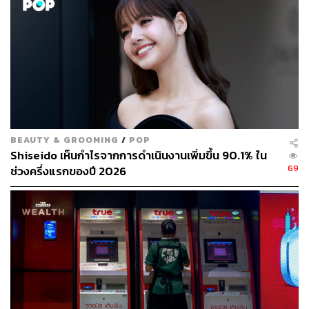
รับก่อสร้างบ้านแนวราบ
รวมถึงการลงทุนในอสังหาประเภทโลจิสติกส์ และอสังหาเพื่อ
สุขภาพอย่างการตั้งกองทุน CapitaLand SEA Logistics
Fund มูลค่าทรัพย์สินเป้าหมาย 25,000 ล้านบาท และลงทุน
ในกองทุน CapitaLand Wellness Fund (C-WELL) มูลค่า
ทรัพย์สินเป้าหมาย 72,500 ล้านบาท
BEAUTY & GROOMING
/
POP
ในปี 2567 พฤกษา โฮลดิ้ง ยังได้มุ่งมั่นที่จะเติบโตอย่างยั่งยืน
Shiseido เห็นกำไรจากการดำเนินงานเพิ่มขึ้น 90.1% ใน
ควบคู่ไปกับการให้ความสำคัญกับสิ่งแวดล้อม โดยตั้งเป้าลด
69
ช่วงครึ่งแรกของปี 2026
การปล่อยก๊าซเรือนกระจกลง 30% ภายในปี 2573 และมุ่งสู่
ความเป็นกลางทางคาร์บอน (Carbon Neutral) ในปี 2593
“ด้วยกลยุทธ์ Ready To Thrive พฤกษา โฮลดิ้ง มั่นใจที่จะก้าว
ผ่านความท้าทาย และเติบโตอย่างยั่งยืนในปี 2567 และปีต่อๆ
ไป” อุเทนกล่าว