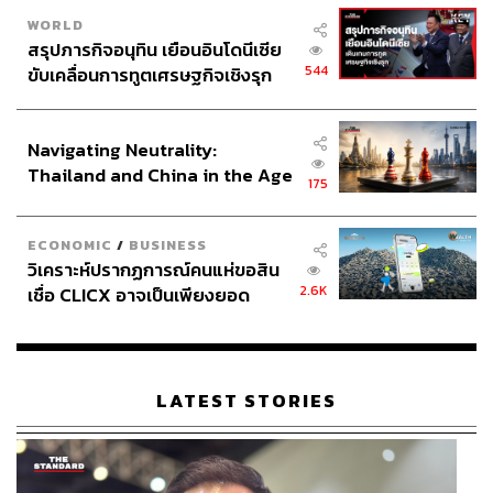
WORLD
สรุปภารกิจอนุทิน เยือนอินโดนีเซีย
544
ขับเคลื่อนการทูตเศรษฐกิจเชิงรุก
ประกาศหุ้นส่วนยุทธศาสตร์ไทย –
อินโดนีเซีย
Navigating Neutrality:
Thailand and China in the Age
175
of a New Global Order
ECONOMIC
/
BUSINESS
วิเคราะห์ปรากฏการณ์คนแห่ขอสิน
2.6K
เชื่อ CLICX อาจเป็นเพียงยอด
ภูเขาน้ำแข็ง ของปัญหาหนี้ครัว
เรือนไทยที่ถูกซุกไว้
LATEST STORIES