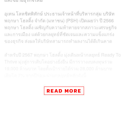
อุเทน โลหชิตพิทักษ์ ประธานเจ้าหน้าที่บริหารกลุ่ม บริษัท
พฤกษา โฮลดิ้ง จำกัด (มหาชน) (PSH) เปิดเผยว่า ปี 2566
พฤกษา โฮลดิ้ง เผชิญกับความท้าทายจากสภาวะเศรษฐกิจ
และการเมือง แต่ด้วยกลยุทธ์ที่ชัดเจนและความแข็งแกร่ง
ของธุรกิจ ส่งผลให้บริษัทสามารถทำผลงานได้ดีเกินคาด
สำหรับปี 2567 พฤกษา โฮลดิ้ง มุ่งเดินหน้ากลยุทธ์ Ready To
Thrive มุ่งสู่การเติบโตอย่างยั่งยืน มีการวางงบลงทุนรวม
19,000 ล้านบาท โดยตั้งเป้ารายได้รวม 28,000 ล้านบาท
เติบโต 7% จากปีก่อน ผ่านกลยุทธ์หลักดังนี้
อสังหาริมทรัพย์: ปีที่ผ่านมาทำรายได้ 22,357 ล้านบาท มียอด
READ MORE
ขาย 18,540 ล้านบาท เปิดโครงการใหม่รวม 13 โครงการ
มูลค่า 14,200 ล้านบาท
ปี 2567 ตั้งเป้ายอดขายที่ 27,000 ล้านบาท และตั้งเป้ายอด
โอนที่ 25,500 ล้านบาท วางแผนเปิดโครงการใหม่ 30