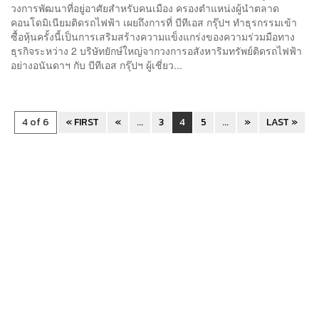
วงการพัฒนาที่อยู่อาศัยสำหรับคนเมือง ครองตำแหน่งผู้นำตลาด
คอนโดมิเนียมติดรถไฟฟ้า เผยถึงการที่ บีทีเอส กรุ๊ปฯ ทำธุรกรรมเข้า
ซื้อหุ้นครั้งนี้เป็นการเสริมสร้างความแข็งแกร่งของความร่วมมือทาง
ธุรกิจระหว่าง 2 บริษัทยักษ์ใหญ่จากวงการอสังหาริมทรัพย์ติดรถไฟฟ้า
อย่างอนันดาฯ กับ บีทีเอส กรุ๊ปฯ ผู้เชี่ยว...
4 of 6
« FIRST
«
...
3
4
5
...
»
LAST »