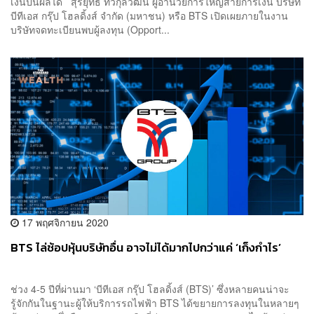
เงินปันผลได้ สุรยุทธ ทวีกุลวัฒน์ ผู้อำนวยการใหญ่สายการเงิน บริษัท
บีทีเอส กรุ๊ป โฮลดิ้งส์ จำกัด (มหาชน) หรือ BTS เปิดเผยภายในงาน
บริษัทจดทะเบียนพบผู้ลงทุน (Opport...
17 พฤศจิกายน 2020
BTS ไล่ช้อปหุ้นบริษัทอื่น อาจไม่ได้มากไปกว่าแค่ ‘เก็งกำไร’
ช่วง 4-5 ปีที่ผ่านมา ‘บีทีเอส กรุ๊ป โฮลดิ้งส์ (BTS)’ ซึ่งหลายคนน่าจะ
รู้จักกันในฐานะผู้ให้บริการรถไฟฟ้า BTS ได้ขยายการลงทุนในหลายๆ