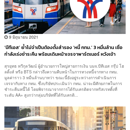
9 มิถุนายน 2021
‘บีทีเอส’ ย้ำไม่จำเป็นต้องตั้งสำรอง ‘หนี้ กทม.’ 3 หมื่นล้าน เชื่อ
กำลังเร่งชำระคืน พร้อมเดินหน้าเจรจาพาร์ตเนอร์ หวังเข้า
ลงทุนเพื่อต่อยอดธุรกิจ
สุรยุทธ ทวีกุลวัฒน์ ผู้อำนวยการใหญ่สายการเงิน บมจ.บีทีเอส กรุ๊ป โฮ
ลดิ้งส์ หรือ BTS กล่าวถึงความคืบหน้าในการทวงหนี้จากทาง กทม.
มูลค่าราว 3 หมื่นล้านบาทว่า ขณะนี้ยังอยู่ระหว่างการดำเนินการ
เจรจากับทาง กทม. ซึ่งบริษัทประเมินว่า กทม. น่าจะมีศักยภาพในการ
ชำระคืนหนี้ได้ โดยพิจารณาจากการได้รับเครดิตจากทริสเรทติ้งที่
ระดับ AA+ สูงกว่ากลุ่มบริษัทที่ได้รับเครดิ...