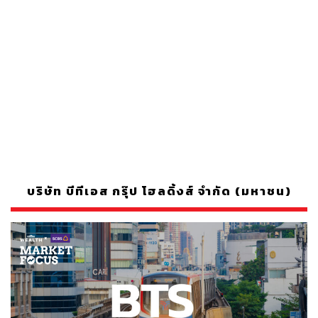
บริษัท บีทีเอส กรุ๊ป โฮลดิ้งส์ จำกัด (มหาชน)