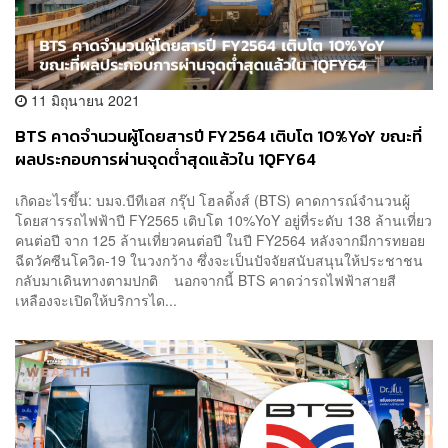
11 มิถุนายน 2021
BTS คาดจำนวนผู้โดยสารปี FY2564 เติบโต 10%YoY ขณะที่
ผลประกอบการผ่านจุดต่ำสุดแล้วใน 1QFY64
เกิดอะไรขึ้น: บมจ.บีทีเอส กรุ๊ป โฮลดิ้งส์ (BTS) คาดการณ์จำนวนผู้
โดยสารรถไฟฟ้าปี FY2565 เติบโต 10%YoY อยู่ที่ระดับ 138 ล้านเที่ยว
คนต่อปี จาก 125 ล้านเที่ยวคนต่อปี ในปี FY2564 หลังจากมีการทยอย
ฉีดวัคซีนโควิด-19 ในวงกว้าง ซึ่งจะเป็นปัจจัยสนับสนุนให้ประชาชน
กลับมาเดินทางตามปกติ นอกจากนี้ BTS คาดว่ารถไฟฟ้าสายสี
เหลืองจะเปิดให้บริการได...