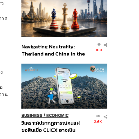
็ว
อินโดนีเซีย
มารถ
Navigating Neutrality:
160
Thailand and China in the
Age of a New Global
Order
ึง
ือ
กงาน
BUSINESS
/
ECONOMIC
2.6K
วิเคราะห์ปรากฏการณ์คนแห่
ขอสินเชื่อ CLICX อาจเป็น
เพียงยอดภูเขาน้ำแข็ง ของ