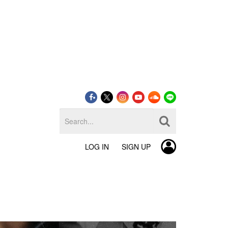
LOG IN
SIGN UP