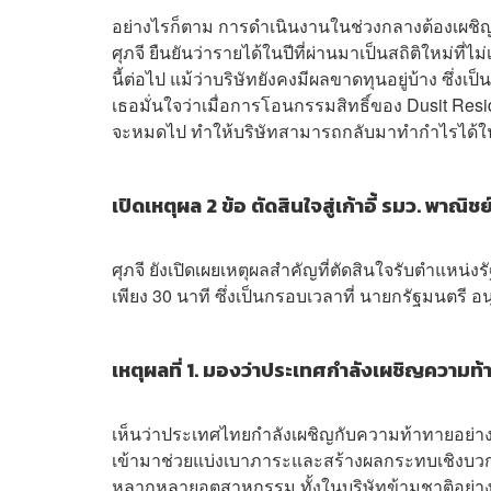
อย่างไรก็ตาม การดำเนินงานในช่วงกลางต้องเผชิญก
ศุภจี ยืนยันว่ารายได้ในปีที่ผ่านมาเป็นสถิติใหม่ที
นี้ต่อไป แม้ว่าบริษัทยังคงมีผลขาดทุนอยู่บ้าง ซึ
เธอมั่นใจว่าเมื่อการโอนกรรมสิทธิ์ของ Dusit Resi
จะหมดไป ทำให้บริษัทสามารถกลับมาทำกำไรได้ในป
เปิดเหตุผล 2 ข้อ ตัดสินใจสู่เก้าอี้ รมว. พาณิชย
ศุภจี ยังเปิดเผยเหตุผลสำคัญที่ตัดสินใจรับตำแหน
เพียง 30 นาที ซึ่งเป็นกรอบเวลาที่ นายกรัฐมนตร
เหตุผลที่ 1. มองว่าประเทศกำลังเผชิญความท
เห็นว่าประเทศไทยกำลังเผชิญกับความท้าทายอย่า
เข้ามาช่วยแบ่งเบาภาระและสร้างผลกระทบเชิงบวก
หลากหลายอุตสาหกรรม ทั้งในบริษัทข้ามชาติอย่างก