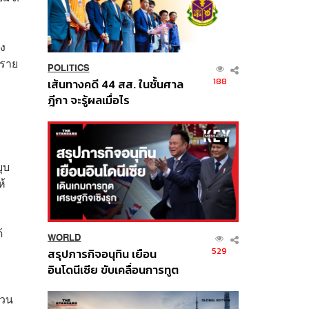
อง
งราย
POLITICS
188
เส้นทางคดี 44 สส. ในชั้นศาล
ฎีกา จะรู้ผลเมื่อไร
ุบ
ห้
้
WORLD
529
สรุปภารกิจอนุทิน เยือน
อินโดนีเซีย ขับเคลื่อนการทูต
เศรษฐกิจเชิงรุก ประกาศหุ้น
่วน
ส่วนยุทธศาสตร์ไทย –