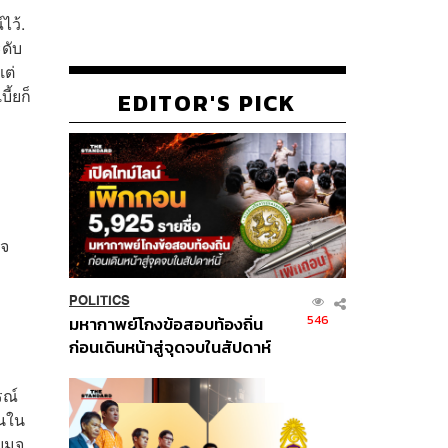
ไว้.
ะดับ
แต่
ี้ยก็
EDITOR'S PICK
ใจ
POLITICS
546
มหากาพย์โกงข้อสอบท้องถิ่น
ก่อนเดินหน้าสู่จุดจบในสัปดาห์
นี้
รณ์
านใน
บมจ.