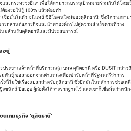
ิจและกระทรวงอื่นๆ เพื่อให้สามารถบรรลุเป้าหมายร่วมกันได้โดยเร
ไม่ต้องรอให้รู้ 100% แล้วค่อยทำ
ร เชื่อมั่นในตัว ชนินทธ์ ซีอีโอคนใหม่ของดุสิตธานี: ซึ่งมีความสา
รถสานต่อภารกิจและนำพาองค์กรไปสู่ความสำเร็จตามที่วาง
ใหม่สำหรับดุสิตธานีและมีประสบการณ์
ออยู่
ธานเจ้าหน้าที่บริหารกลุ่ม บมจ ดุสิตธานี หรือ DUSIT กล่าวถ
รรมพันธุ์ ขอลาออกจากตำแหน่งเพื่อเข้ารับหน้าที่รัฐมนตรีว่าการ
งนี้ไม่ใช่เรื่องแปลกสำหรับดุสิตธานี ซึ่งยึดมั่นในหลักการช่วยเหล
ตถ์ ปิยะอุย ผู้ก่อตั้งได้วางรากฐานไว้ และเขาก็เชื่อมั่นว่าพนั
่ยนเกมธุรกิจ ‘ดุสิตธานี’