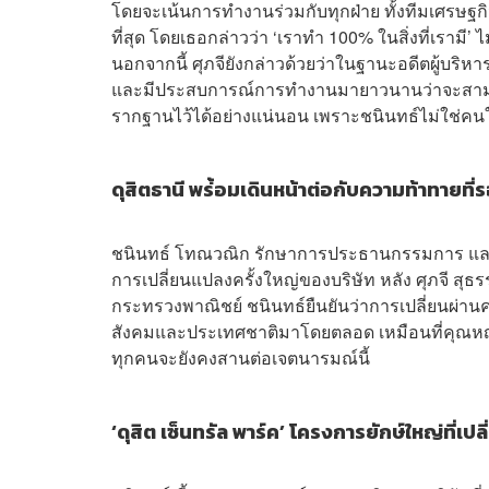
โดยจะเน้นการทำงานร่วมกับทุกฝ่าย ทั้งทีมเศรษฐก
ที่สุด โดยเธอกล่าวว่า ‘เราทำ 100% ในสิ่งที่เรามี’ 
นอกจากนี้ ศุภจียังกล่าวด้วยว่าในฐานะอดีตผู้บริหา
และมีประสบการณ์การทำงานมายาวนานว่าจะสามา
รากฐานไว้ได้อย่างแน่นอน เพราะชนินทธ์ไม่ใช่คน
ดุสิตธานี พร่้อมเดินหน้าต่อกับความท้าทายที่ร
ชนินทธ์ โทณวณิก รักษาการประธานกรรมการ และประ
การเปลี่ยนแปลงครั้งใหญ่ของบริษัท หลัง ศุภจี สุธ
กระทรวงพาณิชย์ ชนินทธ์ยืนยันว่าการเปลี่ยนผ่านครั้
สังคมและประเทศชาติมาโดยตลอด เหมือนที่คุณหญิงชนั
ทุกคนจะยังคงสานต่อเจตนารมณ์นี้
‘ดุสิต เซ็นทรัล พาร์ค’ โครงการยักษ์ใหญ่ที่เปลี