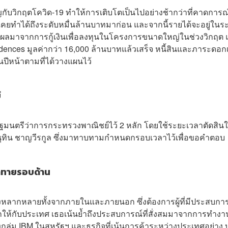
ับวิกฤตโควิด-19 ทำให้การเติบโตเป็นไปอย่างช้ากว่าที่คาดการณ์
่ไม่เคยทำได้ถึงระดับหมื่นล้านบาทมาก่อน และจากนี้รายได้จะอยู่ในร
่งเป็นผลมาจากการกู้เงินเพื่อลงทุนในโครงการขนาดใหญ่ในช่วงวิกฤต 
dences มูลค่ากว่า 16,000 ล้านบาทแล้วเสร็จ หนี้สินและภาระดอกเบ
ีหน้าตามที่ได้วางแผนไว้
์
่งรัฐมนตรีว่าการกระทรวงพาณิชย์ไว้ 2 หลัก โดยใช้ระยะเวลาตัดสิน
ี อนุทิน ชาญวีรกูล ซึ่งมาทาบทามกำหนดกรอบเวลาไว้เพื่อขอคำตอบ
้าทายรอบด้าน
งหลากหลายทั้งจากภายในและภายนอก ซึ่งต้องการผู้ที่มีประสบกา
ให้กับประเทศ เธอเน้นย้ำถึงประสบการณ์ที่สั่งสมมาจากการทำง
ลุ่ม IBM ในสหรัฐฯ และธุรกิจที่เน้นการค้าระหว่างประเทศอย่าง 