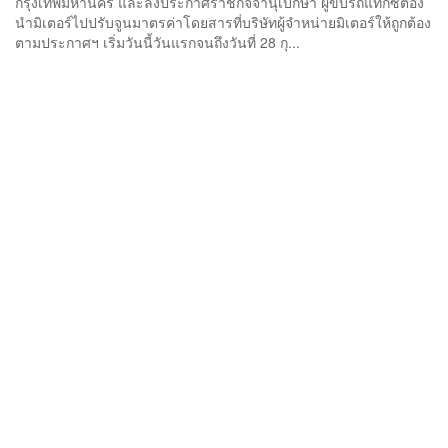
กรุงเทพมหานคร และลงประกาศราชกิจจานุเบกษา ผู้ขับรถแท็กซี่ต้อง
นำมิเตอร์ไปปรับจูนมาตรค่าโดยสารที่บริษัทผู้จำหน่ายมิเตอร์ให้ถูกต้อง
ตามประกาศฯ เริ่มวันนี้วันแรกจนถึงวันที่ 28 กุ...