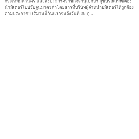
กรุงเทพมหานคร และลงประกาศราชกิจจานุเบกษา ผู้ขับรถแท็กซี่ต้อง
นำมิเตอร์ไปปรับจูนมาตรค่าโดยสารที่บริษัทผู้จำหน่ายมิเตอร์ให้ถูกต้อง
ตามประกาศฯ เริ่มวันนี้วันแรกจนถึงวันที่ 28 กุ...