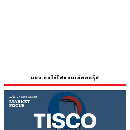
บมจ.ทิสโก้ไฟแนนเชียลกรุ๊ป