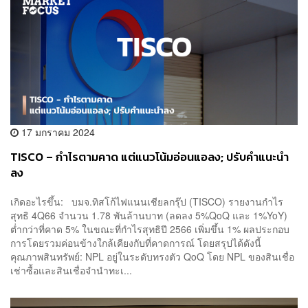
17 มกราคม 2024
TISCO – กำไรตามคาด แต่แนวโน้มอ่อนแอลง; ปรับคำแนะนำ
ลง
เกิดอะไรขึ้น: บมจ.ทิสโก้ไฟแนนเชียลกรุ๊ป (TISCO) รายงานกำไร
สุทธิ 4Q66 จำนวน 1.78 พันล้านบาท (ลดลง 5%QoQ และ 1%YoY)
ต่ำกว่าที่คาด 5% ในขณะที่กำไรสุทธิปี 2566 เพิ่มขึ้น 1% ผลประกอบ
การโดยรวมค่อนข้างใกล้เคียงกับที่คาดการณ์ โดยสรุปได้ดังนี้
คุณภาพสินทรัพย์: NPL อยู่ในระดับทรงตัว QoQ โดย NPL ของสินเชื่อ
เช่าซื้อและสินเชื่อจำนำทะเ...