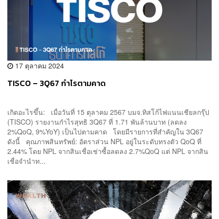
17 ตุลาคม 2024
TISCO – 3Q67 กำไรตามคาด
เกิดอะไรขึ้น: เมื่อวันที่ 15 ตุลาคม 2567 บมจ.ทิสโก้ไฟแนนเชียลกรุ๊ป
(TISCO) รายงานกำไรสุทธิ 3Q67 ที่ 1.71 พันล้านบาท (ลดลง
2%QoQ, 9%YoY) เป็นไปตามคาด โดยมีรายการที่สำคัญใน 3Q67
ดังนี้ คุณภาพสินทรัพย์: อัตราส่วน NPL อยู่ในระดับทรงตัว QoQ ที่
2.44% โดย NPL จากสินเชื่อเช่าซื้อลดลง 2.7%QoQ แต่ NPL จากสิน
เชื่อจำนำท...