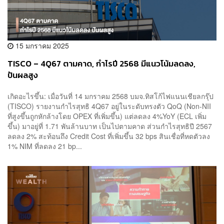
15 มกราคม 2025
TISCO – 4Q67 ตามคาด, กำไรปี 2568 มีแนวโน้มลดลง,
ปันผลสูง
เกิดอะไรขึ้น: เมื่อวันที่ 14 มกราคม 2568 บมจ.ทิสโก้ไฟแนนเชียลกรุ๊ป
(TISCO) รายงานกำไรสุทธิ 4Q67 อยู่ในระดับทรงตัว QoQ (Non-NII
ที่สูงขึ้นถูกหักล้างโดย OPEX ที่เพิ่มขึ้น) แต่ลดลง 4%YoY (ECL เพิ่ม
ขึ้น) มาอยู่ที่ 1.71 พันล้านบาท เป็นไปตามคาด ส่วนกำไรสุทธิปี 2567
ลดลง 2% สะท้อนถึง Credit Cost ที่เพิ่มขึ้น 32 bps สินเชื่อที่หดตัวลง
1% NIM ที่ลดลง 21 bp...