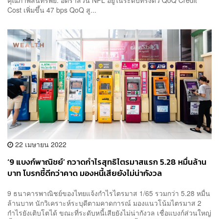
คุณภาพสินทรัพย์: อัตราส่วน NPL อยู่ในระดับทรงตัว QoQ Credit
Cost เพิ่มขึ้น 47 bps QoQ สู...
22 เมษายน 2022
‘9 แบงก์พาณิชย์’ กวาดกำไรสุทธิไตรมาสแรก 5.28 หมื่นล้าน
บาท โบรกชี้ดีกว่าคาด มองหนี้เสียยังไม่น่ากังวล
9 ธนาคารพาณิชย์ของไทยแจ้งกำไรไตรมาส 1/65 รวมกว่า 5.28 หมื่น
ล้านบาท นักวิเคราะห์ระบุดีตามคาดการณ์ มองแนวโน้มไตรมาส 2
กำไรยังเติบโตได้ ขณะที่ระดับหนี้เสียยังไม่น่ากังวล เชื่อแบงก์ส่วนใหญ่