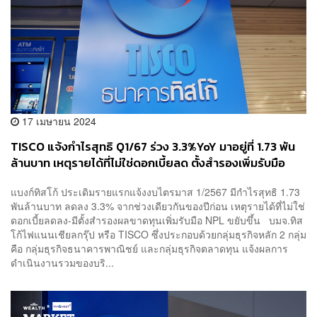
17 เมษายน 2024
TISCO แจ้งกำไรสุทธิ Q1/67 ร่วง 3.3%YoY มาอยู่ที่ 1.73 พัน
ล้านบาท เหตุรายได้ที่ไม่ใช่ดอกเบี้ยลด ตั้งสำรองเพิ่มรับมือ
NPL ขยับขึ้น
แบงก์ทิสโก้ ประเดิมรายแรกแจ้งงบไตรมาส 1/2567 มีกำไรสุทธิ 1.73
พันล้านบาท ลดลง 3.3% จากช่วงเดียวกันของปีก่อน เหตุรายได้ที่ไม่ใช่
ดอกเบี้ยลดลง-มีตั้งสำรองผลขาดทุนเพิ่มรับมือ NPL ขยับขึ้น บมจ.ทิส
โก้ไฟแนนเชียลกรุ๊ป หรือ TISCO ซึ่งประกอบด้วยกลุ่มธุรกิจหลัก 2 กลุ่ม
คือ กลุ่มธุรกิจธนาคารพาณิชย์ และกลุ่มธุรกิจตลาดทุน แจ้งผลการ
ดำเนินงานรวมของบริ...