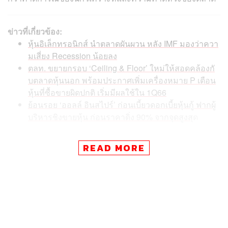
ข่าวที่เกี่ยวข้อง:
หุ้นอิเล็กทรอนิกส์ นำตลาดผันผวน หลัง IMF มองว่าควา
มเสี่ยง Recession น้อยลง
ตลท. ขยายกรอบ ‘Ceiling & Floor’ ใหม่ให้สอดคล้องกั
บตลาดหุ้นนอก พร้อมประกาศเพิ่มเครื่องหมาย P เตือน
หุ้นที่ซื้อขายผิดปกติ เริ่มมีผลใช้ใน 1Q66
ย้อนรอย ‘ออลล์ อินสไปร์’ ก่อนเบี้ยวดอกเบี้ยหุ้นกู้ ฟากผู้
บริหารชิงขายหุ้น ก่อนราคาดิ่ง 90% จากจุดสูงสุ
ด
READ MORE
งบแบงก์ปี 65 แย่กว่าคาด
“กำไรของหุ้นแบงก์แย่กว่าคาดเป็นส่วนใหญ่ ภายใต้การ
วิเคราะห์ของเรา มีเพียงแค่ TTB ที่กำไรออกมาดีกว่าคาด
และ KTB ที่ใกล้เคียงกับที่คาดไว้” กรกช เสวตร์ครุตมัต ผู้
อำนวยการฝ่ายวิเคราะห์ บล.กสิกรไทย กล่าว