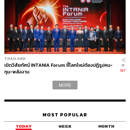
ในปี 2566 น่าจะเห็นการตั้งสำรองลดลง หากเศรษฐกิจไม่ได้
แย่มากอย่างที่คาด ขณะที่ NPL ที่เพิ่มขึ้นหลังจากจบ
มาตรการช่วยเหลือน่าจะสะท้อนไปค่อนข้างมากแล้ว
ยก ‘KTB-BBL’ ดาวเด่นของกลุ่ม
ธนภัทรมองว่า รายได้กลุ่มแบงก์ทั้งรายได้ดอกเบี้ยและที่ไม่ใช่
THAILAND
ดอกเบี้ย รวมทั้งมูลค่าการปล่อยสินเชื่อน่าจะเติบโตได้ในปีนี้
เปิดวิสัยทัศน์ INTANIA Forum ชี้โลกใหม่ต้องปฏิรูปคน-
โดย NIM น่าจะเพิ่มขึ้นต่อได้ราว 0.2-0.3%
167
ทุน-พลังงาน
“จะเห็นว่าเมื่อตลาดตกใจ ราคาหุ้นทั้งกลุ่มร่วงลงมา แต่จะ
MORE
เห็นว่า KTB และ BBL ฟื้นตัวได้ดีกว่ากลุ่ม เนื่องจากแนวโน้ม
ธุรกิจที่ค่อนข้างแน่นอนกว่า”
ส่วนอีกหนึ่งแบงก์ใหญ่คือ ธนาคารกสิกรไทย (KBANK) น่า
MOST POPULAR
จะยังถูกกดดันต่อเนื่องในปีนี้ เพราะนอกจากการตั้งสำรอง
จากสองส่วนหลัก ยังมีส่วนของสินเชื่อดิจิทัล ซึ่งอาจจะกดดัน
TODAY
WEEK
MONTH