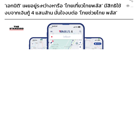
‘เอกนิติ’ เผยอยู่ระหว่างหารือ ‘ไทยเที่ยวไทยพลัส’ มีสิทธิใช้
...
งบจากเงินกู้ 4 แสนล้าน มั่นใจงบต่อ ‘ไทยช่วยไทย พลัส’
เฟส 2 มีเพียงพอ
THAILAND
BTS-EBM-NBM จับมือแอปพลิเคชัน ViaBus ยกระดับ
...
การติดตามตำแหน่งรถไฟฟ้า 3 สายแบบเรียลไทม์