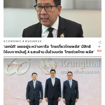
เป็นโอกาสซื้อ แต่ไม่ใช่ทุกตัว อย่าง BBL ที่ร่วงลงมาเมื่อวัน
ศุกร์ทั้งที่ไม่น่ากลัวอะไร ก็ฟื้นตัวกลับมาได้”
กำไร 4Q65 อาจเป็นจุดต่ำสุดไปแล้ว
“แม้กำไรไตรมาส 4 แย่กว่าคาด แต่เมื่อคุยกับผู้บริหารที่ให้
เป้าหมายในปีนี้ กลายเป็นว่ามีอัปไซด์จากประมาณการของ
ECONOMIC
/
BUSINESS
เรา ซึ่งเป็นสิ่งที่ย้อนแย้งเล็กน้อยกับตัวเลขที่ออกมา” กรกช
‘เอกนิติ’ เผยอยู่ระหว่างหารือ ‘ไทยเที่ยวไทยพลัส’ มีสิทธิ
กล่าวถึงเป้าหมายของผู้บริหารแบงก์ในปีนี้
103
ใช้งบจากเงินกู้ 4 แสนล้าน มั่นใจงบต่อ ‘ไทยช่วยไทย พลัส’
เฟส 2 มีเพียงพอ
เป้าหมายด้านการเติบโตของสินเชื่ออย่าง TISCO คาดว่าจะ
โต 5-7% SCB คาดเติบโต 5% ส่วนประมาณการของเราอยู่ที่
เพียง 3% โดยผู้บริหารเชื่อว่ากลุ่มลูกค้าองค์กรขนาดใหญ่
และสินเชื่อบุคคลจะเติบโตดี โดยมีเพียง SMEs ที่อาจยังไม่
มั่นใจ
ขณะเดียวกัน ส่วนต่างรายได้ดอกเบี้ยสุทธิ (NIM) น่าจะยังเพิ่ม
ขึ้นต่อในครึ่งปีแรกของปีนี้ โดยผู้บริหารดูมั่นใจมากขึ้นว่าจะ