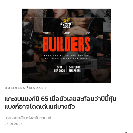
/
BUSINESS
MARKET
แกะงบแบงก์ปี 65 เมื่อตัวเลขสะท้อนว่าปีนี้หุ้น
แบงก์อาจโดดเด่นแค่บางตัว
โดย
สกุลชัย เก่งอนันตานนท์
23.01.2023