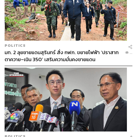
POLITICS
มท. 2 ลุยชายแดนสุรินทร์ สั่ง กฟภ. ขยายไฟฟ้า ‘ปราสาท
...
ตาควาย–เนิน 350’ เสริมความมั่นคงชายแดน
POLITICS