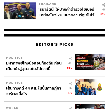
จากที่ตลาด Swap ของไทยล่าสุดยังคงให้น้ำหนักความน่าจะ
THAILAND
เป็นของเหตุการณ์ดังกล่าวเพียง 86% หมายความว่าการขึ้น
‘ธนารัตน์’ ให้ปากคำตำรวจไซเบอร์
449
ดอกเบี้ยครั้งนี้น่าจะส่งผลบวกด้าน Sentiment ต่อหุ้นกลุ่ม
แฉช่องโหว่ 20 หน่วยงานรัฐ ยันไร้
นัยทางการเมือง
แบงก์ด้วยเช่นกัน หลังจากที่หุ้นแบงก์ถูกเทขายหลังการ
ประกาศงบการเงินปี 2565
สามารถติดตาม THE STANDARD WEALTH
EDITOR'S PICKS
ผ่านแอปพลิเคชันต่างๆ ที่คุณสะดวกหรือใช้งานอยู่แล้วได้เลย
POLITICS
มหากาพย์โกงข้อสอบท้องถิ่น ก่อน
530
เดินหน้าสู่จุดจบในสัปดาห์นี้
TAGS:
ธนาคารเกียรตินาคินภัทร
หุ้นกลุ่มแบงก์
POLITICS
ธนาคารทหารไทยธนชาต
ธนาคารกสิกรไทย
เส้นทางคดี 44 สส. ในชั้นศาลฎีกา
ธนาคารกรุงเทพ
ธนาคารกรุงไทย
ธนาคาร
ธนาคารพาณิชย์
บมจ.ทิสโก้ไฟแนนเชียลกรุ๊ป
177
จะรู้ผลเมื่อไร
WORLD