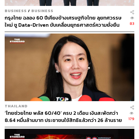
สามารถปรับขึ้นดอกเบี้ยตามการขึ้นดอกเบี้ยของคณะ
กรรมการนโยบายการเงิน (กนง.) ได้ในปีนี้
BUSINESS
/
BUSINESS
กรุงไทย ฉลอง 60 ปีเคียงข้างเศรษฐกิจไทย ลุยทศวรรษ
ส่วนการเพิ่มขึ้นของ NPL ถูกลดความเสี่ยงลงด้วยการตั้ง
83
ใหม่ ชู Data-Driven ขับเคลื่อนยุทธศาสตร์ความยั่งยืน
สำรอง (Coverage Ratio) ที่ค่อนข้างสูง ปัจจุบันอยู่ที่เฉลี่ย
170% เทียบกับช่วงก่อนโควิดที่เฉลี่ย 130% ในปีนี้ NPL ของ
กลุ่มแบงก์น่าจะกลับมาแตะระดับ 4% จากช่วงโควิดที่ลดลง
ไปเหลือ 3.5% เพราะมาตรการช่วยเหลือ และทำให้
Coverage Ratio ลดลงมาเหลือประมาณ 150%
ธนภัทร ฉัตรเสถียร ผู้อำนวยการ ฝ่ายวิเคราะห์หลักทรัพย์
บล.ทรีนีตี้ มองว่า งบกลุ่มแบงก์ออกมาต่ำกว่าคาดในระดับ
หนึ่ง แต่เกิดจากเพียงบางแบงก์ที่ตั้งสำรองสูงเป็นพิเศษใน
ไตรมาส 4
THAILAND
‘ไทยช่วยไทย พลัส 60/40’ ครบ 2 เดือน เงินสะพัดกว่า
“สิ่งที่ต้องโฟกัสคือปี 2566 กำไรน่าจะดีขึ้น หลังจากตั้งสำรอง
179
8.64 หมื่นล้านบาท ประชาชนใช้สิทธิแล้วกว่า 26 ล้านราย
ลดลง โดยสำรองที่สูงในไตรมาส 4 มาจากสองส่วนคือ ความ
ร้านค้าเข้าร่วมทะลุ 1.19 ล้านร้าน
เสี่ยงเศรษฐกิจโลก และ NPL ที่เพิ่มขึ้น ซึ่งน่าจะเป็นจุดแย่สุด
ไปแล้ว”