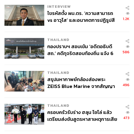
ผลประกอบการต่อเนื่องในปีนี้ และทำให้หุ้น KBANK อาจจะ
INTERVIEW
ไม่โดดเด่นเท่าใดนัก
ไขรหัสตั้ง ผบ.ตร. ‘ความสามารถ
1.2K
vs อาวุโส’ และอนาคตการปฏิรูปสี
ขณะที่ SCB แม้กำไรไตรมาส 4 อาจจะผิดคาด แต่กำไรปี
กากี กับ พล.ต.อ. เอก อังสนานนท์
2566 ก็น่าจะฟื้นตัวได้ดีจากฐานที่ต่ำ
THAILAND
“โดยภาพรวมหุ้นแบงก์ยังเป็นหนึ่งในกลุ่มที่น่าจะดีขึ้นในปีนี้
กองปราบฯ สอบเข้ม ‘อดีตอธิบดี
ล้อไปกับธีม Domestic Play แต่แน่นอนว่าการเติบโตในปีนี้จะ
586
สถ.’ คดีทุจริตสอบท้องถิ่น แจ้ง 6
เด่นแค่บางตัว”
ข้อหาหนัก จ่อชง ป.ป.ช. 12 ส.ค. นี้
ในระยะสั้น บล.ทรีนีตี้ ระบุว่า การประชุม กนง. วันที่ 25
THAILAND
สรุปมหากาพย์กล้องส่องพระ
มกราคม คาดว่าจะมีการปรับขึ้นดอกเบี้ย 0.25% สู่ระดับ
496
ZEISS Blue Marine จากสัญญา
1.50% ซึ่งหลังจากการปรับขึ้นดอกเบี้ยครั้งนี้ กนง. น่าจะเข้าสู่
ผลิต 8.3 ล้าน สู่ข้อพิพาท ‘มา
โหมดรอจับตาดูสถานการณ์เพื่อรอดูทิศทางนโยบายการเงิน
เวลล์ฯ’ ฟ้อง ‘โทน บางแค’ ผิดนัด
ของประเทศอื่นๆ เช่น สหรัฐฯ รวมถึงแนวโน้มอัตราเงินเฟ้อ
THAILAND
จ่ายหนี้-แอบระบุแบรนด์
ของไทยต่อไป ซึ่งมีแนวโน้มชะลอตัวลง
ครอบครัวรับร่าง ฮลุน โซโล่ แล้ว
473
เตรียมส่งชันสูตรหาสาเหตุการเสีย
หาก กนง. ขึ้นดอกเบี้ยจริง คาดว่าเงินบาทและกระแสเงิน
ชีวิต
ลงทุน (Fund Flow) น่าจะตอบรับเชิงบวกได้อีกเล็กน้อย หลัง