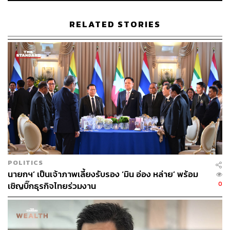
ในมุมกลับกัน กรกชมองว่าสองหุ้นกลุ่มแบงก์ที่นักลงทุนต้อง
RELATED STORIES
ระมัดระวังในปีนี้คือ บมจ.เอสซีบี เอกซ์ (SCB) และธนาคาร
เกียรตินาคินภัทร (KKP)
SCB แม้ว่า NPL จะเพิ่มขึ้นเพียง 0.1% แต่ในรายละเอียดจะ
เห็นว่า NPL ใหม่เพิ่มขึ้นมาก และในปีนี้บริษัทไม่ได้ให้ข้อมูล
ว่า NPL ที่เพิ่มเข้ามาใหม่นี้เกิดจากลูกค้ากลุ่มใดเป็นพิเศษ แต่
โดยรวมถือว่าเป็นลบต่อคุณภาพของสินทรัพย์
ส่วน KKP มีกำไรต่ำกว่าคาดในไตรมาส 4 จากการตั้งสำรอง
700 ล้านบาท จากกรณีของหุ้น บมจ.มอร์ รีเทิร์น (MORE)
แม้ว่ากำไรจากการดำเนินงานปกติจะทำได้ตามคาด หนุน
POLITICS
จากค่าธรรมเนียมวาณิชธนกิจ แต่ NPL และผลขาดทุนจาก
นายกฯ’ เป็นเจ้าภาพเลี้ยงรับรอง ‘มิน อ่อง หล่าย’ พร้อม
รถยึดที่เพิ่มขึ้น 3 ไตรมาสติดกันเป็นสิ่งที่น่ากังวล
0
เชิญบิ๊กธุรกิจไทยร่วมงาน
“ตอนนี้หุ้นแบงก์กระจายซื้อทุกตัวไม่ได้ ต้องเลือกบางตัวที่
ปลอดภัย เช่น KTB ที่คุณภาพสินทรัพย์ยังดี และมี ROE ราว
8% ขณะที่ SCB และ KKP ยังไม่น่าสนใจ การปรับฐานรอบนี้