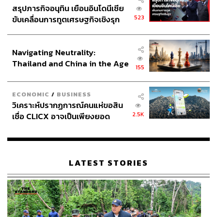
สรุปภารกิจอนุทิน เยือนอินโดนีเซีย
523
ขับเคลื่อนการทูตเศรษฐกิจเชิงรุก
ประกาศหุ้นส่วนยุทธศาสตร์ไทย –
อินโดนีเซีย
Navigating Neutrality:
38
Thailand and China in the Age
155
of a New Global Order
ABOUT THE AUTHOR
ECONOMIC
/
BUSINESS
วิเคราะห์ปรากฏการณ์คนแห่ขอสิน
สกุลชัย เก่งอนันตานนท์
2.5K
เชื่อ CLICX อาจเป็นเพียงยอด
Content Creator สำนักข่าว THE
STANDARD WEALTH
ภูเขาน้ำแข็ง ของปัญหาหนี้ครัว
เรือนไทยที่ถูกซุกไว้
LATEST STORIES