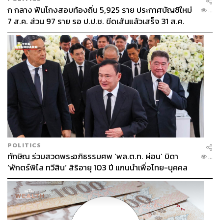
ก กลาง ฟันโกงสอบท้องถิ่น 5,925 ราย ประกาศบัญชีใหม่
...
7 ส.ค. ส่วน 97 ราย รอ ป.ป.ช. ขีดเส้นแล้วเสร็จ 31 ส.ค.
POLITICS
ทักษิณ ร่วมสวดพระอภิธรรมศพ ‘พล.ต.ท. ผ่อน’ บิดา
...
‘พักตร์พิไล ทวีสิน’ สิริอายุ 103 ปี แกนนำเพื่อไทย-บุคคล
หลากวงการร่วมอาลัย