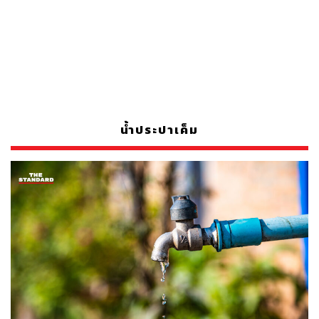
น้ำประปาเค็ม