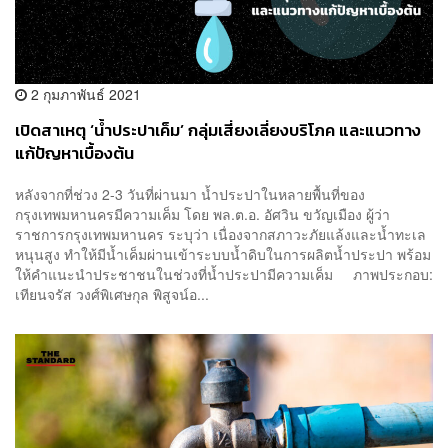
2 กุมภาพันธ์ 2021
เปิดสาเหตุ ‘น้ำประปาเค็ม’ กลุ่มเสี่ยงเลี่ยงบริโภค และแนวทาง
แก้ปัญหาเบื้องต้น
หลังจากที่ช่วง 2-3 วันที่ผ่านมา น้ำประปาในหลายพื้นที่ของ
กรุงเทพมหานครมีความเค็ม โดย พล.ต.อ. อัศวิน ขวัญเมือง ผู้ว่า
ราชการกรุงเทพมหานคร ระบุว่า เนื่องจากสภาวะภัยแล้งและน้ำทะเล
หนุนสูง ทำให้มีน้ำเค็มผ่านเข้าระบบน้ำดิบในการผลิตน้ำประปา พร้อม
ให้คำแนะนำประชาชนในช่วงที่น้ำประปามีความเค็ม ภาพประกอบ:
เทียนจรัส วงศ์พิเศษกุล พิสูจน์อ...