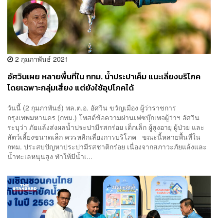
2 กุมภาพันธ์ 2021
อัศวินเผย หลายพื้นที่ใน กทม. น้ำประปาเค็ม แนะเลี่ยงบริโภค
โดยเฉพาะกลุ่มเสี่ยง แต่ยังใช้อุปโภคได้
วันนี้ (2 กุมภาพันธ์) พล.ต.อ. อัศวิน ขวัญเมือง ผู้ว่าราชการ
กรุงเทพมหานคร (กทม.) โพสต์ข้อความผ่านเฟซบุ๊กเพจผู้ว่าฯ อัศวิน
ระบุว่า ภัยแล้งส่งผลน้ำประปามีรสกร่อย เด็กเล็ก ผู้สูงอายุ ผู้ป่วย และ
สัตว์เลี้ยงขนาดเล็ก ควรหลีกเลี่ยงการบริโภค ขณะนี้หลายพื้นที่ใน
กทม. ประสบปัญหาประปามีรสชาติกร่อย เนื่องจากสภาวะภัยแล้งและ
น้ำทะเลหนุนสูง ทำให้มีน้ำเ...