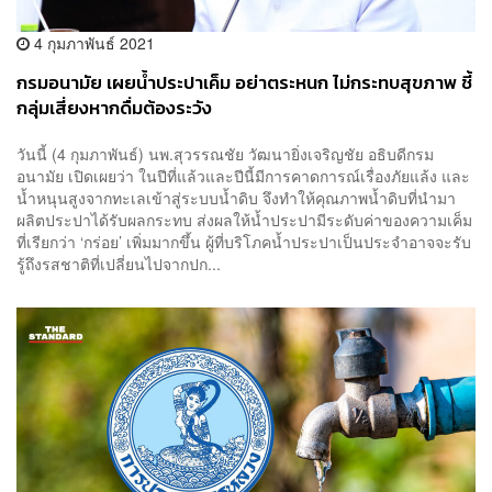
4 กุมภาพันธ์ 2021
กรมอนามัย เผยน้ำประปาเค็ม อย่าตระหนก ไม่กระทบสุขภาพ ชี้
กลุ่มเสี่ยงหากดื่มต้องระวัง
วันนี้ (4 กุมภาพันธ์) นพ.สุวรรณชัย วัฒนายิ่งเจริญชัย อธิบดีกรม
อนามัย เปิดเผยว่า ในปีที่แล้วและปีนี้มีการคาดการณ์เรื่องภัยแล้ง และ
น้ำหนุนสูงจากทะเลเข้าสู่ระบบน้ำดิบ จึงทำให้คุณภาพน้ำดิบที่นำมา
ผลิตประปาได้รับผลกระทบ ส่งผลให้น้ำประปามีระดับค่าของความเค็ม
ที่เรียกว่า ‘กร่อย’ เพิ่มมากขึ้น ผู้ที่บริโภคน้ำประปาเป็นประจำอาจจะรับ
รู้ถึงรสชาติที่เปลี่ยนไปจากปก...