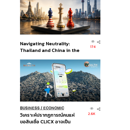
อินโดนีเซีย
Navigating Neutrality:
174
Thailand and China in the
Age of a New Global
Order
BUSINESS
/
ECONOMIC
2.6K
วิเคราะห์ปรากฏการณ์คนแห่
ขอสินเชื่อ CLICX อาจเป็น
เพียงยอดภูเขาน้ำแข็ง ของ