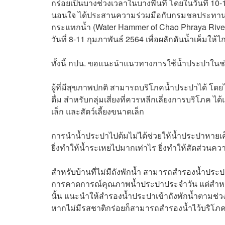
กร่อยเป็นบางช่วงเวลาในบางพื้นที่ โดยในวันที่ 10-1
นอนใจ ได้ประสานความร่วมมือกับกรมชลประทาน 
กระแทกน้ำ (Water Hammer of Chao Phraya River
วันที่ 8-11 กุมภาพันธ์ 2564 เพื่อผลักดันน้ำเค็มใ
ทั้งนี้ กปน. ขอแนะนำแนวทางการใช้น้ำประปาในช่
ผู้ที่มีสุขภาพปกติ สามารถบริโภคน้ำประปาได้ โดย
ดื่ม สำหรับกลุ่มเสี่ยงที่ควรหลีกเลี่ยงการบริโภค ได
เล็ก และสัตว์เลี้ยงขนาดเล็ก
การนำน้ำประปาไปต้มไม่ได้ช่วยให้น้ำประปาหายเค็ม เ
ยิ่งทำให้น้ำระเหยไปมากเท่าไร ยิ่งทำให้สัดส่วนค
สำหรับบ้านที่ไม่มีถังพักน้ำ สามารถสำรองน้ำประ
การคาดการณ์คุณภาพน้ำประปาประจำวัน แต่สำหรับบ้า
นั้น แนะนำให้สำรองน้ำประปาเข้าถังพักน้ำตาม
หากไม่มีรสชาติกร่อยก็สามารถสำรองน้ำไว้บริโภ