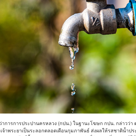
องผู้ว่าการการประปานครหลวง (กปน.) ในฐานะโฆษก กปน. กล่าวว่า
้ำเจ้าพระยาเป็นระลอกตลอดเดือนกุมภาพันธ์ ส่งผลให้รสชาติน้ำป