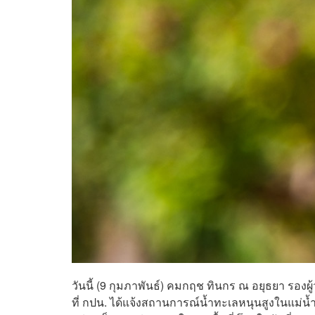
วันนี้ (9 กุมภาพันธ์) คมกฤช ทินกร ณ อยุธยา ร
ที่ กปน. ได้แจ้งสถานการณ์น้ำทะเลหนุนสูงในแม่น