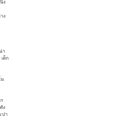
ิ่ง
่าง
น่า
 เด็ก
้น
าก
ดัง
ระปา