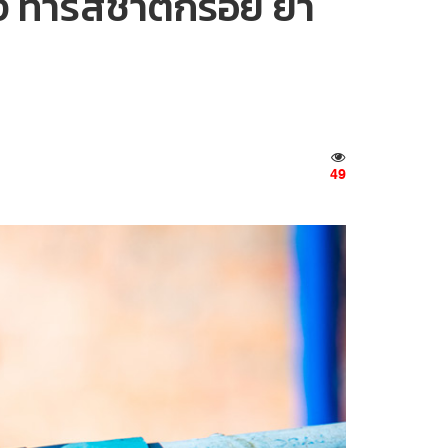
 ทำรสชาติกร่อย ย้ำ
49