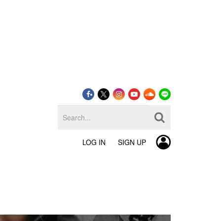
LOG IN
SIGN UP