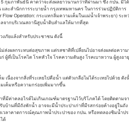
5 กุมภาพันธ์นี้ คาดว่าจะส่งผลยาวนานกว่าที่ผ่านมา ซึ่ง กปน. มิได้น
และสำนักการระบายน้ำ กรุงเทพมหานคร ในการร่วมปฏิบัติการ
 Flow Operation: กระแทกลิ่มความเค็มในแม่น้ำเจ้าพระยา) ระหว
ห้ไกลจากบริเวณสถานีสูบน้ำดิบสำแลให้มากที่สุด
วงภัยแล้งสำหรับประชาชน ดังนี้
ไม่ส่งผลกระทบต่อสุขภาพ แต่รสชาติที่เปลี่ยนไปอาจส่งผลต่อความ
้แก่ ผู้ที่เป็นโรคไต โรคหัวใจ โรคความดันสูง โรคเบาหวาน ผู้สูงอายุ
นื่องจากสิ่งที่ระเหยไปคือน้ำ แต่ตัวเกลือไม่ได้ระเหยไปด้วย ดังนั
วามเค็มหรือความกร่อยเพิ่มมากขึ้น
ปาที่มีค่าคลอไรด์ไม่เกินเกณฑ์มาตรฐานไว้บริโภคได้ โดยติดตามจ
นที่มีถังพักน้ำ อาจจะมีน้ำประปาเก่าที่มีรสกร่อยค้างอยู่ในถัง 
ช่วงเวลาคาดการณ์คุณภาพน้ำประปาของ กปน. หรือทดลองชิมน้ำป
คได้