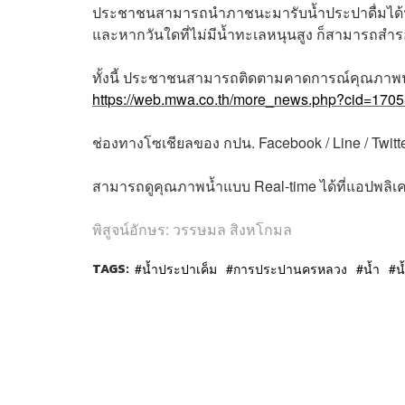
ประชาชนสามารถนำภาชนะมารับน้ำประปาดื่มได้ฟรี
และหากวันใดที่ไม่มีน้ำทะเลหนุนสูง ก็สามารถสำ
ทั้งนี้ ประชาชนสามารถติดตามคาดการณ์คุณภาพน้
https://web.mwa.co.th/more_news.php?cid=1705
ช่องทางโซเชียลของ กปน. Facebook / Line / Twit
สามารถดูคุณภาพน้ำแบบ Real-time ได้ที่แอปพลิเ
พิสูจน์อักษร: วรรษมล สิงหโกมล
TAGS:
น้ำประปาเค็ม
การประปานครหลวง
น้ำ
น