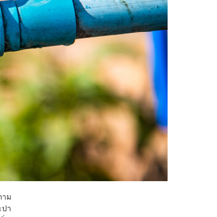
 ตาม
ระปา