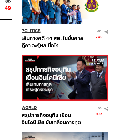
49
POLITICS
208
เส้นทางคดี 44 สส. ในชั้นศาล
ฎีกา จะรู้ผลเมื่อไร
WORLD
543
สรุปภารกิจอนุทิน เยือน
อินโดนีเซีย ขับเคลื่อนการทูต
เศรษฐกิจเชิงรุก ประกาศหุ้น
ส่วนยุทธศาสตร์ไทย –