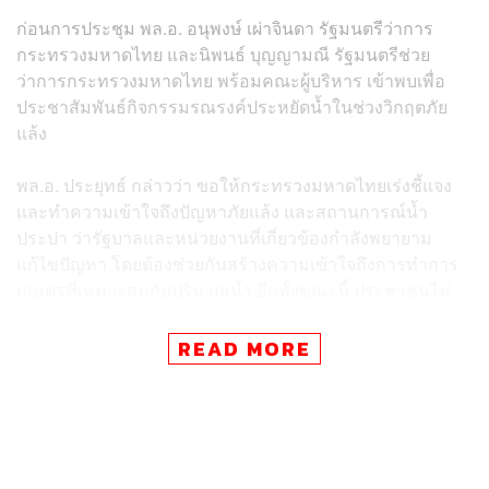
ก่อนการประชุม พล.อ. อนุพงษ์ เผ่าจินดา รัฐมนตรีว่าการ
กระทรวงมหาดไทย และนิพนธ์ บุญญามณี รัฐมนตรีช่วย
ว่าการกระทรวงมหาดไทย พร้อมคณะผู้บริหาร เข้าพบเพื่อ
ประชาสัมพันธ์กิจกรรมรณรงค์ประหยัดน้ำในช่วงวิกฤตภัย
แล้ง
พล.อ. ประยุทธ์ กล่าวว่า ขอให้กระทรวงมหาดไทยเร่งชี้แจง
และทำความเข้าใจถึงปัญหาภัยแล้ง และสถานการณ์น้ำ
ประปา ว่ารัฐบาลและหน่วยงานที่เกี่ยวข้องกำลังพยายาม
แก้ไขปัญหา โดยต้องช่วยกันสร้างความเข้าใจถึงการทำการ
เกษตรที่เหมาะสมกับปริมาณน้ำ อีกทั้งขณะนี้ ประชาชนไม่
เข้าใจว่าทำไมน้ำประปามีรสกร่อย ซึ่งมีสาเหตุมาจากน้ำ
ทะเลหนุน
READ MORE
พล.อ. ประยุทธ์ กล่าวอีกว่า ในช่วงที่อยู่ระหว่างการแก้ไขน้ำ
ประปารสกร่อยนั้นอาจใช้วิธีการต้ม พร้อมขอร้องให้ทุกคน
ช่วยกันประหยัดน้ำ หรือใช้น้ำให้น้อยลง ระหว่างการปฏิบัติ
ภารกิจก็ขอให้ปิดก๊อกน้ำก่อน เช่น เข้าห้องน้ำแปรงฟัน แค่