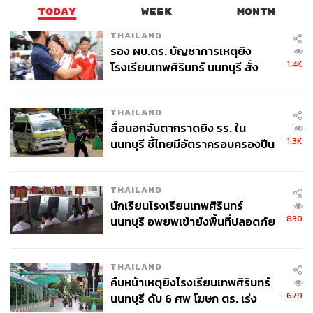
TODAY
WEEK
MONTH
THAILAND
รอง ผบ.ตร. บัญชาการเหตุยิง
1.4K
โรงเรียนเทพศิรินทร์ นนทบุรี สั่ง
ค้นหา 2 รอบยืนยันไร้คนติดค้าง พบ
ศพปู่-ย่าที่บ้านพักผู้ก่อเหตุ
THAILAND
สื่อนอกจับตากราดยิง รร. ใน
1.3K
นนทบุรี ชี้ไทยมีอัตราครอบครองปืน
สูงในระดับต้นของภูมิภาค
THAILAND
นักเรียนโรงเรียนเทพศิรินทร์
830
นนทบุรี อพยพเข้ายังพื้นที่ปลอดภัย
ชั่วคราว หลังเหตุใช้อาวุธปืนภายใน
โรงเรียนคลี่คลาย
THAILAND
คืบหน้าเหตุยิงโรงเรียนเทพศิรินทร์
679
นนทบุรี ดับ 6 ศพ โฆษก ตร. เร่ง