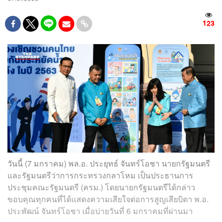
123
วันนี้ (7 มกราคม) พล.อ. ประยุทธ์ จันทร์โอชา นายกรัฐมนตรี
และรัฐมนตรีว่าการกระทรวงกลาโหม เป็นประธานการ
ประชุมคณะรัฐมนตรี (ครม.) โดยนายกรัฐมนตรีได้กล่าว
ขอบคุณทุกคนที่ได้แสดงความเสียใจต่อการสูญเสียบิดา พ.อ.
ประพัฒน์ จันทร์โอชา เมื่อบ่ายวันที่ 6 มกราคมที่ผ่านมา