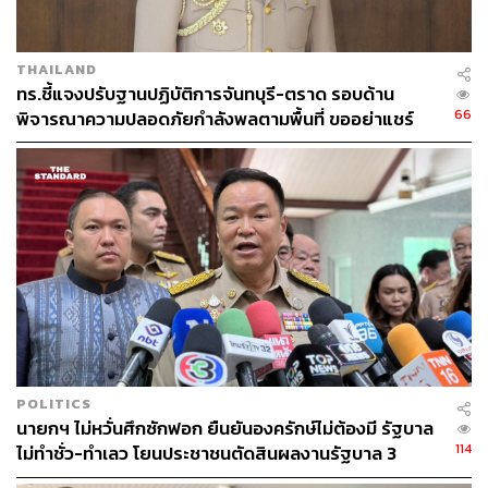
THAILAND
ทร.ชี้แจงปรับฐานปฏิบัติการจันทบุรี-ตราด รอบด้าน
66
พิจารณาความปลอดภัยกำลังพลตามพื้นที่ ขออย่าแชร์
ข้อมูลกระทบความมั่นคง
POLITICS
นายกฯ ไม่หวั่นศึกซักฟอก ยืนยันองครักษ์ไม่ต้องมี รัฐบาล
114
ไม่ทำชั่ว-ทำเลว โยนประชาชนตัดสินผลงานรัฐบาล 3
เดือน