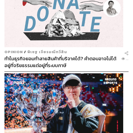
OPINION
/
พิเชฐ เจียรมณีทวีสิน
ทำไมธุรกิจยอมทำลายสินค้าที่บริจาคได้? คำตอบอาจไม่ได้
...
อยู่ที่จริยธรรมแต่อยู่ที่ระบบภาษี