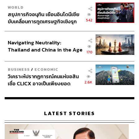
WORLD
สรุปภารกิจอนุทิน เยือนอินโดนีเซีย
542
ขับเคลื่อนการทูตเศรษฐกิจเชิงรุก
ประกาศหุ้นส่วนยุทธศาสตร์ไทย –
อินโดนีเซีย
Navigating Neutrality:
Thailand and China in the Age
170
of a New Global Order
BUSINESS
/
ECONOMIC
วิเคราะห์ปรากฏการณ์คนแห่ขอสิน
2.6K
เชื่อ CLICX อาจเป็นเพียงยอด
ภูเขาน้ำแข็ง ของปัญหาหนี้ครัว
เรือนไทยที่ถูกซุกไว้
LATEST STORIES