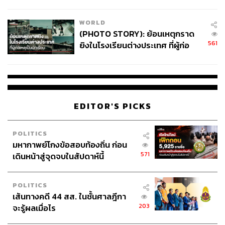
สอบปมขโมยปืนปู่ก่อเหตุ
WORLD
(PHOTO STORY): ย้อนเหตุกราด
561
ยิงในโรงเรียนต่างประเทศ ที่ผู้ก่อ
เหตุเป็นนักเรียน
EDITOR'S PICKS
POLITICS
มหากาพย์โกงข้อสอบท้องถิ่น ก่อน
571
เดินหน้าสู่จุดจบในสัปดาห์นี้
POLITICS
เส้นทางคดี 44 สส. ในชั้นศาลฎีกา
203
จะรู้ผลเมื่อไร