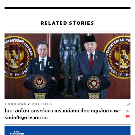
ABOUT THE AUTHOR
THE STANDARD TEAM
RELATED STORIES
กองบรรณาธิการ THE STANDARD
ABOUT THE PHOTOGRAPHER
ชาติกล้า สำเนียงแจ่ม
ช่างภาพข่าว ประจำสำนักข่าว THE
STANDARD
THAILAND
/
POLITICS
ไทย-อินโดฯ ยกระดับความร่วมมือกลาโหม หนุนสันติภาพ-
190
รับมือปัญหาชายแดน