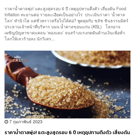
ราคาน้ำตาลพุ่ง! แตะสูงสุดรอบ 6 ปี เหตุอุปทานตึงตัว เสี่ยงดัน Food
Inflation ทะยานต่อ รายละเอียดเป็นอย่างไร ‌ ประเมินราคา ‘น้ำตาล
โลก’ ทำนิวไฮ แค่ชั่วคราวหรือไปได้ต่อ? พูดคุยกับ ชลัช ชินธรรมมิตร์
ประธานเจ้าหน้าที่บริหาร บมจ.น้ำตาลขอนแก่น (KSL) ‌ โลกอาจ
เผชิญปัญหาขาดแคลน ‘ทองแดง’ จนสร้างแรงกดดันด้านเงินเฟ้อทั่ว
โลกให้เลวร้ายลง นักวิเคร...
7 กุมภาพันธ์ 2023
ราคาน้ำตาลพุ่ง! แตะสูงสุดรอบ 6 ปี เหตุอุปทานตึงตัว เสี่ยงดัน