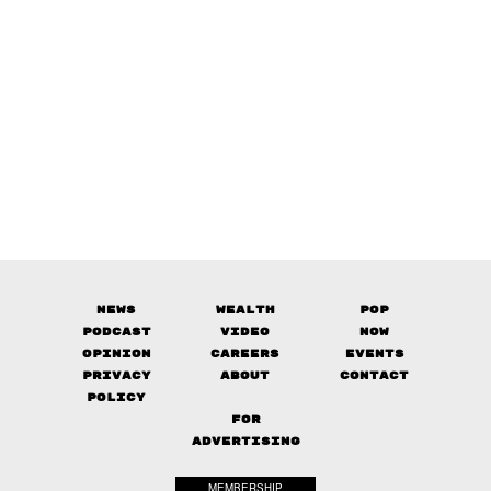
News
Wealth
Pop
Podcast
Video
Now
Opinion
Careers
Events
Privacy
About
Contact
Policy
FOR
ADVERTISING
MEMBERSHIP