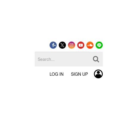
LOG IN
SIGN UP