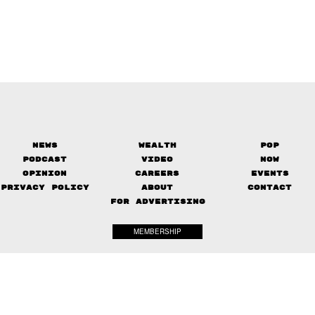
News
Wealth
Pop
Podcast
Video
Now
Opinion
Careers
Events
Privacy Policy
About
Contact
FOR ADVERTISING
MEMBERSHIP
© 2017-
2026
The Standard. All rights reserved.