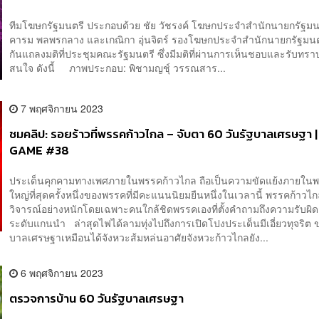
ทีมโฆษกรัฐมนตรี ประกอบด้วย ชัย วัชรงค์ โฆษกประจำสำนักนายกรัฐมน
คารม พลพรกลาง และเกณิกา อุ่นจิตร์ รองโฆษกประจำสำนักนายกรัฐมนต
กันแถลงมติที่ประชุมคณะรัฐมนตรี ซึ่งมีมติที่ผ่านการเห็นชอบและรับทราบท
สนใจ ดังนี้ ภาพประกอบ: พิชามญชุ์ วรรณสาร...
7 พฤศจิกายน 2023
ชมคลิป: รอยร้าวที่พรรคก้าวไกล – จับตา 60 วันรัฐบาลเศรษฐา 
GAME #38
ประเด็นคุกคามทางเพศภายในพรรคก้าวไกล ถือเป็นความขัดแย้งภายในพร
ใหญ่ที่สุดครั้งหนึ่งของพรรคที่มีคะแนนนิยมยืนหนึ่งในเวลานี้ พรรคก้าวไก
วิจารณ์อย่างหนักโดยเฉพาะคนใกล้ชิดพรรคเองที่ตั้งคำถามถึงความรับผ
ระดับแกนนำ ล่าสุดไฟได้ลามทุ่งไปถึงการเปิดโปงประเด็นมีเอี่ยวทุจริต ข
บาลเศรษฐาเหมือนได้จังหวะส้มหล่นอาศัยจังหวะก้าวไกลยัง...
6 พฤศจิกายน 2023
ตรวจการบ้าน 60 วันรัฐบาลเศรษฐา