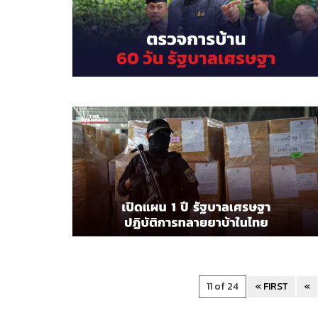
11 of 24
« FIRST
«