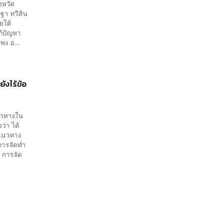
งหวัด
ฐา ทวีสิน
ยใต้
ก้ปัญหา
พง อ...
ังไร้ข้อ
นวทางใน
่า ได้
งแนวทาง
ารจัดทำ
 การจัด