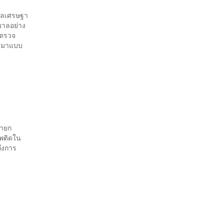
ฐบาลเศรษฐา
ฐบาลอย่าง
ี่ตรวจ
้ามาแบบ
นายก
พติดใน
ึงการ