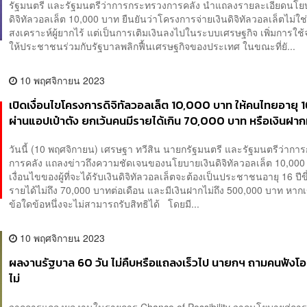
รัฐมนตรี และรัฐมนตรีว่าการกระทรวงการคลัง นำแถลงรายละเอียดนโย
ดิจิทัลวอลเล็ต 10,000 บาท ยืนยันว่าโครงการจ่ายเงินดิจิทัลวอลเล็ตไม่
สงเคราะห์ผู้ยากไร้ แต่เป็นการเติมเงินลงไปในระบบเศรษฐกิจ เพิ่มการใช้จ่
ให้ประชาชนร่วมกับรัฐบาลพลิกฟื้นเศรษฐกิจของประเทศ ในขณะที่ยั...
10 พฤศจิกายน 2023
เปิดเงื่อนไขโครงการดิจิทัลวอลเล็ต 10,000 บาท ให้คนไทยอายุ 16
ผ่านแอปเป๋าตัง ยกเว้นคนมีรายได้เกิน 70,000 บาท หรือเงินฝา
5 แสนบาท เริ่มใช้พฤษภาคม 2567
วันนี้ (10 พฤศจิกายน) เศรษฐา ทวีสิน นายกรัฐมนตรี และรัฐมนตรีว่าก
การคลัง แถลงข่าวถึงความชัดเจนของนโยบายเงินดิจิทัลวอลเล็ต 10,000
เงื่อนไขของผู้ที่จะได้รับเงินดิจิทัลวอลเล็ตจะต้องเป็นประชาชนอายุ 16 ปีขึ
รายได้ไม่ถึง 70,000 บาทต่อเดือน และมีเงินฝากไม่ถึง 500,000 บาท หาก
ข้อใดข้อหนึ่งจะไม่สามารถรับสิทธิได้ โดยมี...
10 พฤศจิกายน 2023
ผลงานรัฐบาล 60 วัน ไม่คืบหรือแถลงเร็วไป นายกฯ ถามคนฟังโอ
ไม่
จากการแถลงผลงานในรายการ Chance of Possibility จากนโยบายสู่กา