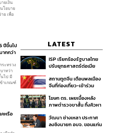
บายเงิน
ใช่นโยบาย
าย เพื่อ
LATEST
 ปีขึ้นไป
กมากกว่า
ISP เรียกร้องรัฐบาลไทย
ารกระทรวง
ปรับยุทธศาสตร์ต่อเมีย
 บาทว่า
นมา เสนอโมเดล ‘3
้นไป มี
สถานทูตจีน เตือนพลเมือง
ระเบียง’ รับมือภัยคุกคาม
เข้าเกณฑ์
จีนที่ท่องเที่ยว-เข้าร่วม
ข้ามแดน
กิจกรรมในไทยให้ปฏิบัติ
โฆษก ตร. เผยเบื้องหลัง
ตามกฎระเบียบ มี
ภาพตำรวจขาสั้น ทิ้งคิวหา
อารยธรรม สุภาพต่อผู้อื่น
หมอ-สละสิทธิ์แข่ง SWAT
เคหรือ
วัฒนา ช่างเหลา ประกาศ
รุดระงับเหตุโรงเรียน
ลงชิงนายก อบจ. ขอนแก่น
นนทบุรี
อีกครั้ง หลังศาลสั่งให้มี
รลงมือทำ