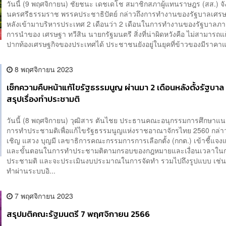
วันนี้ (9 พฤศจิกายน) ชัยชนะ เดชเดโช สมาชิกสภาผู้แทนราษฎร (สส.) จั
นครศรีธรรมราช พรรคประชาธิปัตย์ กล่าวถึงการทำงานของรัฐบาลเศรษ
หลังเข้ามาบริหารประเทศ 2 เดือนว่า 2 เดือนในการทำงานของรัฐบาลภา
การนำของ เศรษฐา ทวีสิน นายก​รัฐมนตรี​ สิ่งที่น่าผิดหวังคือ ไม่สามารถแ
ปากท้องเศรษฐกิจของประเทศได้ ประชาชนยังอยู่ในยุคที่ข้าวของมีราคาแ
8 พฤศจิกายน 2023
เช็กความคืบหน้าแก้ไขรัฐธรรมนูญ ผ่านมา 2 เดือนหลังตั้งรัฐบาล ย
สรุปเรื่องทำประชามติ
วันนี้ (8 พฤศจิกายน) วุฒิสาร ตันไชย ประธานคณะอนุกรรมการศึกษาแ
การทำประชามติเพื่อแก้ไขรัฐธรรมนูญแห่งราชอาณาจักรไทย 2560 กล่าวว
เชิญ แสวง บุญมี เลขาธิการคณะกรรมการการเลือกตั้ง (กกต.) เข้าชี้แจ
และขั้นตอนในการทำประชามติตามกรอบของกฎหมายและเงื่อนเวลาในก
ประชามติ และจะประเมินงบประมาณในการจัดทำ รวมไปถึงรูปแบบ เช่น
ทำผ่านระบบอิ...
7 พฤศจิกายน 2023
สรุปมติคณะรัฐมนตรี 7 พฤศจิกายน 2566