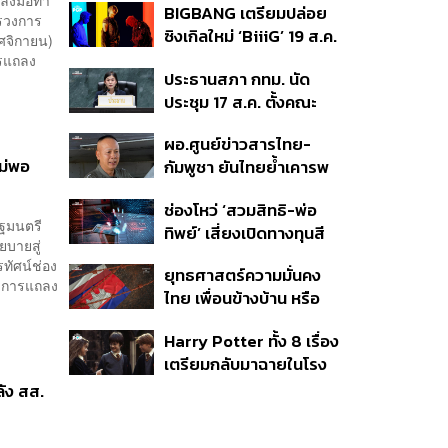
BIGBANG เตรียมปล่อย
การเลือกตั้งใหม่
ทรวงการ
ซิงเกิลใหม่ ‘BiiiG’ 19 ส.ค.
ฤศจิกายน)
นี้ เพื่อฉลองครบรอบเดบิ
ารแถลง
ประธานสภา กทม. นัด
วต์ 20 ปี
ประชุม 17 ส.ค. ตั้งคณะ
กรรมการสอบข้อเท็จจริง
ผอ.ศูนย์ข่าวสารไทย-
กรณี ส.ก. เสียบบัตรแทน
ม่พอ
กัมพูชา ยันไทยย้ำเคารพ
กัน
UN ขอฟังความสองข้าง
ช่องโหว่ ‘สวมสิทธิ-พ่อ
อย่างเป็นกลาง ขอโลกร่วม
ัฐมนตรี
ทิพย์’ เสี่ยงเปิดทางทุนสี
ตรวจสอบข้อเท็จจริง
ยบายสู่
เทา-อาชญากรรมข้ามชาติ
ทัศน์ช่อง
ยุทธศาสตร์ความมั่นคง
มีการแถลง
ไทย เพื่อนข้างบ้าน หรือ
ศัตรูข้างเคียง
Harry Potter ทั้ง 8 เรื่อง
เตรียมกลับมาฉายในโรง
ภาพยนตร์ เริ่ม 27
ัง สส.
สิงหาคมนี้