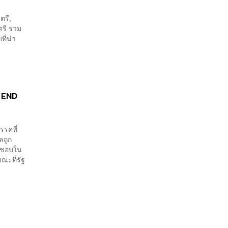
ตรี,
รี ร่วม
ี่น่า
| END
รคที่
ลถูก
ิดชอบใน
ณะที่รัฐ