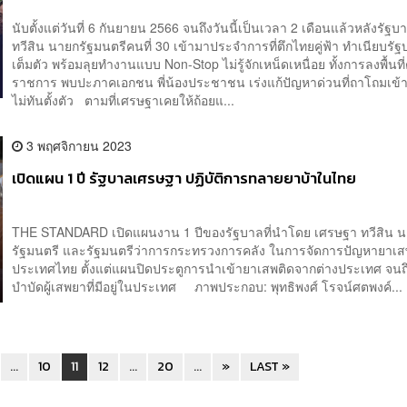
นับตั้งแต่วันที่ 6 กันยายน 2566 จนถึงวันนี้เป็นเวลา 2 เดือนแล้วหลังรั
ทวีสิน นายกรัฐมนตรีคนที่ 30 เข้ามาประจำการที่ตึกไทยคู่ฟ้า ทำเนียบรั
เต็มตัว พร้อมลุยทำงานแบบ Non-Stop ไม่รู้จักเหน็ดเหนื่อย ทั้งการลงพื้นท
ราชการ พบปะภาคเอกชน พี่น้องประชาชน เร่งแก้ปัญหาด่วนที่ถาโถมเข
ไม่ทันตั้งตัว ตามที่เศรษฐาเคยให้ถ้อยแ...
3 พฤศจิกายน 2023
เปิดแผน 1 ปี รัฐบาลเศรษฐา ปฏิบัติการทลายยาบ้าในไทย
THE STANDARD เปิดแผนงาน 1 ปีของรัฐบาลที่นำโดย เศรษฐา ทวีสิน 
รัฐมนตรี และรัฐมนตรีว่าการกระทรวงการคลัง ในการจัดการปัญหายาเส
ประเทศไทย ตั้งแต่แผนปิดประตูการนำเข้ายาเสพติดจากต่างประเทศ จนถ
บำบัดผู้เสพยาที่มีอยู่ในประเทศ ภาพประกอบ: พุทธิพงศ์ โรจน์ศตพงค์...
...
10
11
12
...
20
...
»
LAST »