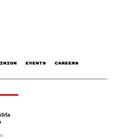
INION
EVENTS
CAREERS
จิทัล
ข
ยก