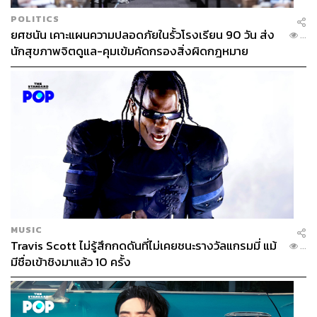
POLITICS
ยศชนัน เคาะแผนความปลอดภัยในรั้วโรงเรียน 90 วัน ส่ง
...
นักสุขภาพจิตดูแล-คุมเข้มคัดกรองสิ่งผิดกฎหมาย
MUSIC
Travis Scott ไม่รู้สึกกดดันที่ไม่เคยชนะรางวัลแกรมมี่ แม้
...
มีชื่อเข้าชิงมาแล้ว 10 ครั้ง