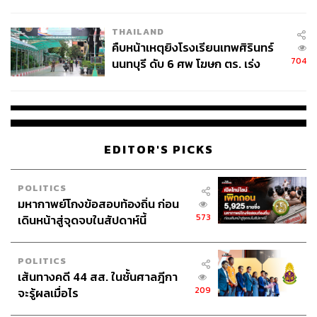
ชั่วคราว หลังเหตุใช้อาวุธปืนภายใน
โรงเรียนคลี่คลาย
THAILAND
คืบหน้าเหตุยิงโรงเรียนเทพศิรินทร์
704
นนทบุรี ดับ 6 ศพ โฆษก ตร. เร่ง
สอบปมขโมยปืนปู่ก่อเหตุ
EDITOR'S PICKS
POLITICS
มหากาพย์โกงข้อสอบท้องถิ่น ก่อน
573
เดินหน้าสู่จุดจบในสัปดาห์นี้
POLITICS
เส้นทางคดี 44 สส. ในชั้นศาลฎีกา
209
จะรู้ผลเมื่อไร