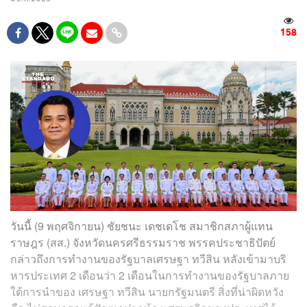
158
วันนี้ (9 พฤศจิกายน) ชัยชนะ เดชเดโช สมาชิกสภาผู้แทน
ราษฎร (สส.) จังหวัดนครศรีธรรมราช พรรคประชาธิปัตย์
กล่าวถึงการทำงานของรัฐบาลเศรษฐา ทวีสิน หลังเข้ามาบริ
หารประเทศ 2 เดือนว่า 2 เดือนในการทำงานของรัฐบาลภาย
ใต้การนำของ เศรษฐา ทวีสิน นายก​รัฐมนตรี​ สิ่งที่น่าผิดหวัง