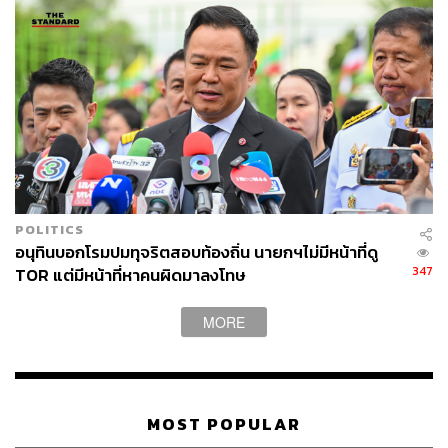
158
ABOUT THE AUTHOR
THE STANDARD TEAM
กองบรรณาธิการ THE STANDARD
POLITICS
อนุทินบอกโรมปมทุจริตสอบท้องถิ่น นายกฯไม่มีหน้าที่ดู
ABOUT THE PHOTOGRAPHER
347
TOR แต่มีหน้าที่หาคนผิดมาลงโทษ
ฐานิส สุดโต
บรรณาธิการภาพ ประจำสำนักข่าว THE
MORE
STANDARD
MOST POPULAR