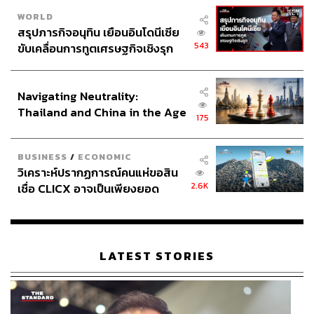
WORLD
สรุปภารกิจอนุทิน เยือนอินโดนีเซีย
543
ขับเคลื่อนการทูตเศรษฐกิจเชิงรุก
ประกาศหุ้นส่วนยุทธศาสตร์ไทย –
อินโดนีเซีย
Navigating Neutrality:
Thailand and China in the Age
175
of a New Global Order
BUSINESS
/
ECONOMIC
วิเคราะห์ปรากฏการณ์คนแห่ขอสิน
2.6K
เชื่อ CLICX อาจเป็นเพียงยอด
ภูเขาน้ำแข็ง ของปัญหาหนี้ครัว
เรือนไทยที่ถูกซุกไว้
LATEST STORIES