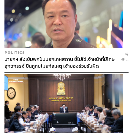
POLITICS
นายกฯ สั่งเข้มพกปืนนอกเคหสถาน ชี้ไม่ใช่เจ้าหน้าที่มีโทษ
...
อุกฉกรรจ์ ปืนถูกขโมยก่อเหตุ เจ้าของร่วมรับผิด