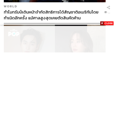
WORLD
ทำไมทรัมป์เดินหน้าจำกัดสิทธิการได้สัญชาติอเมริกันโดย
...
กำเนิดอีกครั้ง แม้ศาลสูงสุดเคยตัดสินคัดค้าน
ENTERTAINMENT
เก้า นพเก้า และ พาย รินรดา เตรียมร่วมงานกันใน ‘รสกาล
...
Enchanted Taste In Time’