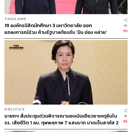
รัฐธรรมนูญแห่งราชอาณาจักรไทย พุทธศักราช 2560
THAILAND
อย่างไรก็ตาม การออกรายงานพิเศษเพื่อแถลงผลงานรัฐบาล
19 องค์กรนิสิตนักศึกษา 3 มหาวิทยาลัย ออก
‘Chance of Possibility จากนโยบายสู่ การลงมือทำจริง’ ใน
151
แถลงการณ์ร่วม ค้านรัฐบาลต้อนรับ ‘มิน อ่อง หล่าย’
โอกาสครบรอบ 60 วันของรัฐบาลเศรษฐาครั้งนี้จะเป็น
อย่างไร และผลงานจะมีความคืบหน้าตามที่เคยแถลง
นโยบายต่อรัฐบาลแค่ไหน ติดตามรับชมพร้อมกันวันนี้ เวลา
19.00 น. ทางช่อง NBT2HD, NBT 11 รวมทั้งทางออนไลน์
Facebook, YouTube และ Facebook เศรษฐา ทวีสิน –
Srettha Thavisin
TAGS:
นโยบายรัฐบาล
ชัยชนะ เดชเดโช
นโยบายรัฐบาลเศรษฐา
นายกรัฐมนตรี
พรรคเพื่อไทย
เศรษฐา ทวีสิน
พรรคประชาธิปัตย์
นิด้าโพล
POLITICS
นายกฯ สั่งประชุมด่วนพิจารณามอบเงินเยียวยาเหตุยิงใน
95
รร. เสียชีวิต 1 ลบ. ทุพพลภาพ 7 แสนบาท บาดเจ็บสาหัส 2
แสนบาท บาดเจ็บเล็กน้อย 1 แสนบาท