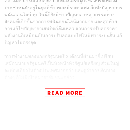
คือ ไม่สามารถแก้ปัญหาปากท้องเศรษฐกิจของประเทศได้
ประชาชนยังอยู่ในยุคที่ข้าวของมีราคาแพง อีกทั้งปัญหาการ
พนันออนไลน์ ทุกวันนี้ก็ยังมีข่าวปัญหาอาชญากรรมทาง
สังคมที่เกิดขึ้นจากการพนันออนไลน์มากมาย และสุดท้าย
การแก้ไขปัญหายาเสพติดก็ล้มเหลว ส่วนการปรับลดราคา
พลังงานก็เหมือนเป็นการปรับลดแบบไฟไหม้ฟางระยะสั้น แก้
ปัญหาไม่ตรงจุด
“การทำงานของนายกรัฐมนตรี 2 เดือนที่ผ่านมาก็เปรียบ
เสมือนนายกรัฐมนตรีเป็นหัวหน้าทัวร์ศูนย์เหรียญ ส่วนใหญ่
จะท่องเที่ยวในต่างประเทศมากกว่า และดูว่าการเดินทาง
ต่างๆ ก็ไม่มีเป้าหมาย” ชัยชนะกล่าว
ชัยชนะกล่าวต่อด้วยว่า มีรัฐมนตรีแค่ 3 คนที่สอบผ่าน คน
READ MORE
แรกคือ อนุทิน ชาญวีรกูล รองนายกรัฐมนตรี และรัฐมนตรี
ว่าการกระทรวงมหาดไทย ที่ออกมาแสดงจุดยืนในเรื่องของ
สังคมหลายเรื่อง ​เช่นเรื่องเปิดผับถึงตี 4 คนที่ 2 ชาดา ไทย
เศรษฐ์​ รัฐมนตรีช่วยว่าการกระทรวงมหาดไทย วางแผน
แก้ไขปัญหาเรื่องผู้มีอิทธิพลอย่างมีระบบ และคนที่ 3 ร.อ. ธร