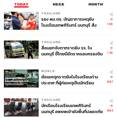
TODAY
WEEK
MONTH
THAILAND
รอง ผบ.ตร. บัญชาการเหตุยิง
1.5K
โรงเรียนเทพศิรินทร์ นนทบุรี สั่ง
ค้นหา 2 รอบยืนยันไร้คนติดค้าง พบ
ศพปู่-ย่าที่บ้านพักผู้ก่อเหตุ
THAILAND
สื่อนอกจับตากราดยิง รร. ใน
1.3K
นนทบุรี ชี้ไทยมีอัตราครอบครองปืน
สูงในระดับต้นของภูมิภาค
WORLD
ย้อนเหตุกราดยิงในโรงเรียนต่าง
897
ประเทศ ที่ผู้ก่อเหตุเป็นนักเรียน
THAILAND
นักเรียนโรงเรียนเทพศิรินทร์
864
นนทบุรี อพยพเข้ายังพื้นที่ปลอดภัย