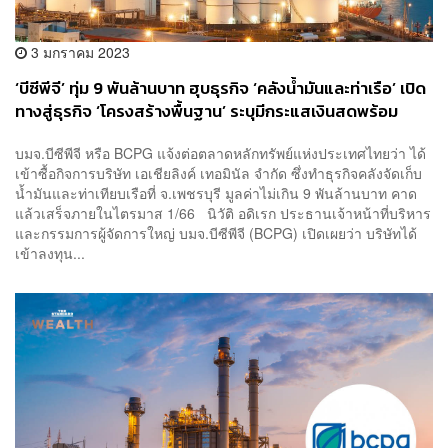
3 มกราคม 2023
‘บีซีพีจี’ ทุ่ม 9 พันล้านบาท ฮุบธุรกิจ ‘คลังน้ำมันและท่าเรือ’ เปิด
ทางสู่ธุรกิจ ‘โครงสร้างพื้นฐาน’ ระบุมีกระแสเงินสดพร้อม
ลงทุน ไร้แผนเพิ่มทุน
บมจ.บีซีพีจี หรือ BCPG แจ้งต่อตลาดหลักทรัพย์แห่งประเทศไทยว่า ได้
เข้าซื้อกิจการบริษัท เอเชียลิงค์ เทอมินัล จำกัด ซึ่งทำธุรกิจคลังจัดเก็บ
น้ำมันและท่าเทียบเรือที่ จ.เพชรบุรี มูลค่าไม่เกิน 9 พันล้านบาท คาด
แล้วเสร็จภายในไตรมาส 1/66 นิวัติ อดิเรก ประธานเจ้าหน้าที่บริหาร
และกรรมการผู้จัดการใหญ่ บมจ.บีซีพีจี (BCPG) เปิดเผยว่า บริษัทได้
เข้าลงทุน...