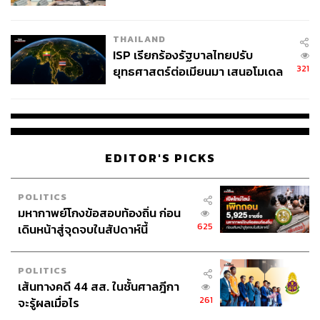
จ่อขยายผลรื้อคดีทั่วประเทศ
THAILAND
ISP เรียกร้องรัฐบาลไทยปรับ
321
ยุทธศาสตร์ต่อเมียนมา เสนอโมเดล
‘3 ระเบียง’ รับมือภัยคุกคามข้าม
แดน
EDITOR'S PICKS
POLITICS
มหากาพย์โกงข้อสอบท้องถิ่น ก่อน
625
เดินหน้าสู่จุดจบในสัปดาห์นี้
POLITICS
เส้นทางคดี 44 สส. ในชั้นศาลฎีกา
261
จะรู้ผลเมื่อไร