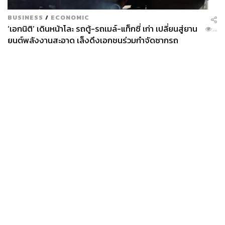
BUSINESS
/
ECONOMIC
‘เอกนิติ’ เดินหน้าโละ รถตู้-รถเมล์-แท็กซี่ เก่า เปลี่ยนสู่ยาน
...
ยนต์พลังงานสะอาด เล็งดึงเอกชนร่วมกำจัดซากรถ
News
Wealth
Pop
Podcast
Video
Now
Opinion
Careers
Events
Privacy
About
Contact
Policy
FOR
ADVERTISING
MEMBERSHIP