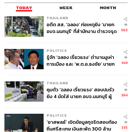
TODAY
WEEK
MONTH
THAILAND
อดีต สส. ‘ฉลอง’ ก่อเหตุยิง ‘นายก
563
อบจ.นนทบุรี’ ที่สำนักงาน ตำรวจรุด
ลงพื้นที่
POLITICS
รู้จัก ‘ฉลอง เรี่ยวแรง’ ตำนานงูเห่า
444
การเมือง และ ‘พ.ต.อ.ธงชัย’ นายก
อบจ. นนทบุรี หลายสมัย บุคคล
สำคัญในเหตุยิง
THAILAND
คุมตัว ‘ฉลอง เรี่ยวแรง’ สอบปมรัว
384
ยิง 4 นัดใส่ นายก อบจ.นนทบุรี ผู้
ว่าฯ ลงพื้นที่ตรวจสอบเร่งหาสาเหตุ
POLITICS
‘อาสพลธ์’ เปิดข้อมูลทุจริตสอบท้อง
335
ถิ่นศรีสะเกษ เงินสะพัด 300 ล้าน