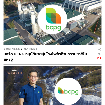
ABOUT THE AUTHOR
ศนิชา ละครพล
THE STANDARD WEALTH Editor
BUSINESS
/
MARKET
บอร์ด BCPG อนุมัติขายหุ้นโรงไฟฟ้าก๊าซธรรมชาติใน
109
สหรัฐ