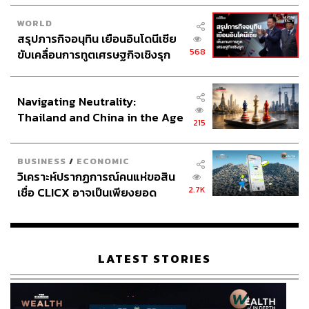
WORLD
สรุปภารกิจอนุทิน เยือนอินโดนีเซีย
568
ขับเคลื่อนการทูตเศรษฐกิจเชิงรุก
ประกาศหุ้นส่วนยุทธศาสตร์ไทย –
อินโดนีเซีย
Navigating Neutrality:
Thailand and China in the Age
215
of a New Global Order
BUSINESS
/
ECONOMIC
วิเคราะห์ปรากฏการณ์คนแห่ขอสิน
2.7K
เชื่อ CLICX อาจเป็นเพียงยอด
ภูเขาน้ำแข็ง ของปัญหาหนี้ครัว
เรือนไทยที่ถูกซุกไว้
LATEST STORIES