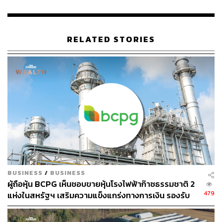
สามารถติดตาม THE STANDARD WEALTH
ผ่านแอปพลิเคชันต่างๆ ที่คุณสะดวกหรือใช้งานอยู่แล้วได้เลย
RELATED STORIES
TAGS:
บริษัท บีซีพีจี จำกัด (มหาชน)
ระบบสายส่งไฟฟ้า
นิวัติ อดิเรก
บริษัท Nam Tai Power Sole จำกัด (Nam Tai)
พงษ์ทรัพย์ทวี กรุ๊ป จำกัด (PSG)
BUSINESS
/
BUSINESS
ผู้ถือหุ้น BCPG เห็นชอบขายหุ้นโรงไฟฟ้าก๊าซธรรมชาติ 2
479
แห่งในสหรัฐฯ เสริมความแข็งแกร่งทางการเงิน รองรับ
การเติบโตระยะยาว
438