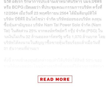
นิวัติ อดิเรก รักษาการประธานเจ้าหน้าที่บริหาร บมจ.บีซีพีจี
หรือ BCPG เปิดเผยว่า ที่ประชุมคณะกรรมการบริษัท ครั้งที่
12/2564 เมื่อวันที่ 23 พฤศจิกายน 2564 ได้มีมติอนุมัติให้
บริษัท บีซีพีจี อินโดไชน่า จำกัด บริษัทย่อยของบริษัท ลงทุน
ซื้อหุ้นสามัญของ บริษัท Nam Tai Power Sole จำกัด (Nam
Tai) ในสัดส่วน 25% จากพงษ์ทรัพย์ทวี กรุ๊ป จำกัด (PSG) ใน
วงเงินไม่เกิน 32 ล้านดอลลาร์สหรัฐ หรือ 1,070 ล้านบาท โดย
บริษัทได้ลงนามในสัญญาซื้อขายหุ้นเรียบร้อยแล้วเมื่อวันที่
31 ธันวาคมที่ผ่านมา
ทั้งนี้ การเข้าลงทุนดังกล่าวจะทำให้บริษัทได้สิทธิ 50% ของ
รายได้และผลประโยชน์ทางธุรกิจทั้งหมดที่ได้จากการพัฒนา
โครงการระบบสายส่งไฟฟ้าขนาด 220 กิโลโวลต์ และสถานี
ไฟฟ้าย่อยจากโครงการโรงไฟฟ้าพลังน้ำ Nam Tai ใน
READ MORE
สปป.ลาว เพื่อเชื่อมต่อกับระบบสายส่งไฟฟ้าของการไฟฟ้า
แห่งสาธารณรัฐสังคมนิยมเวียดนาม (Vietnam Electricity:
EVN) ที่ชายแดนของทั้งสองประเทศ
“การลงทุนในโครงการระบบสายส่งไฟฟ้าในครั้งนี้ นอกจาก