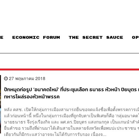
E
ECONOMIC FORUM
THE SECRET SAUCE​
OP
27 พฤษภาคม 2018
ปักหมุดก่อรูป ‘อนาคตใหม่’ ที่ประชุมเลือก ธนาธร หัวหน้า ปิยบุตร
ทหารโผล่รองหัวหน้าพรรค
หลัง คสช. เปิดให้กลุ่มการเมืองสามารถยื่นขอจดแจ้งชื่อเพื่อตั้งพรรคการเ
แล้วก่อนหน้านี้ หนึ่งในกลุ่มการเมืองที่ถูกจับตาเป็นพิเศษก็คือ ‘กลุ่มอนาคตให
นายธนาธร จึงรุ่งเรืองกิจ และ ผศ.ดร.ปิยบุตร แสงกนกกุล เป็นแกนนำส
ยื่นคำขอ รวมถึงที่ผ่านมาได้เดินสายในหลายจังหวัดเพื่อพบปะประชาชน
เดียวกันก็มีกระแสว่าอาจจะไม่ได้รับการรับรอง เนื่องจ...