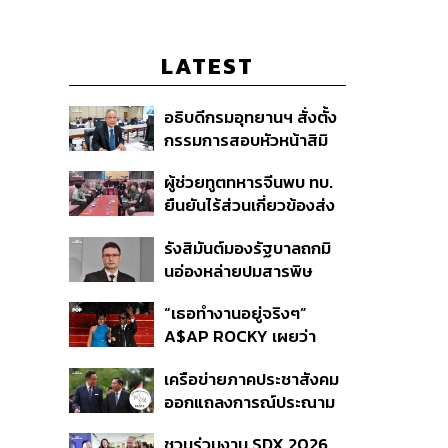
LATEST
อธิบดีกรมอุทยานฯ สั่งตั้ง
กรรมการสอบหัวหน้าสิมิ
ลัน ปมปล่อย ‘วีระ’ เข้าพัก
ผู้ช่วยทูตทหารจีนพบ ทบ.
แรม ทั้งที่ประกาศห้ามค้าง
ยืนยันไร้ส่วนเกี่ยวข้องส่ง
คืนตั้งแต่ปี 61
อาวุธให้กัมพูชาใช้รบ
รังสิมันต์มองรัฐบาลถกมิ
ชายแดน ย้ำจริงใจต่อไทย
นอ่องหล่ายปมสารพิษ
หวังเห็นทางออกสันติวิธี
แม่น้ำกกไม่เกิดประโยชน์
“เธอทำงานอยู่จริงๆ”
ปัญหาแท้จริงคือกองกำลัง
A$AP ROCKY เผยว่า
ว้า
Rihanna กำลังอยู่ในสตูดิ
เครือข่ายภาคประชาสังคม
โอเพื่อทำเพลงใหม่
ออกแถลงการณ์ประณาม
รัฐบาลไทย เปิดบ้าน
ชวนร่วมงาน SDX 2026