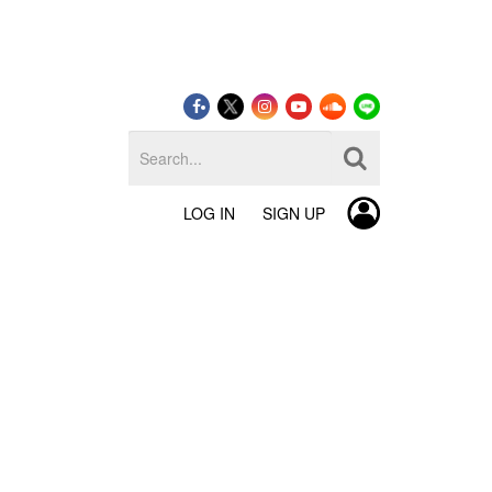
LOG IN
SIGN UP