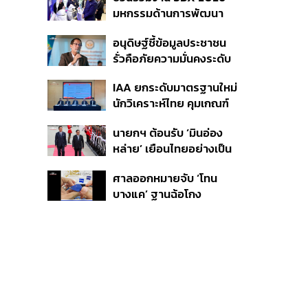
ต้อนรับมินอ่องหล่าย ไร้ศีล
มหกรรมด้านการพัฒนา
ธรรม หวั่นถูกใช้เป็นเครื่อง
สังคมใหญ่ที่สุดของ
มือกดขี่ชาวเมียนมา
อนุดิษฐ์ชี้ข้อมูลประชาชน
ประเทศ
รั่วคือภัยความมั่นคงระดับ
ชาติ ขอรัฐบาลเร่งปิดช่อง
IAA ยกระดับมาตรฐานใหม่
โหว่ คุ้มครองผู้แจ้งเบาะแส
นักวิเคราะห์ไทย คุมเกณฑ์
รื้อระบบใช้งบไซเบอร์
ใช้ AI ทำบทวิเคราะห์ พร้อม
นายกฯ ต้อนรับ ‘มินอ่อง
เปิดตัวเครื่องหมาย IAA
หล่าย’ เยือนไทยอย่างเป็น
ต่อท้ายชื่อ
ทางการ ก่อนหารือเต็ม
ศาลออกหมายจับ ‘โทน
คณะ-สักขีพยานลงนาม
บางแค’ ฐานฉ้อโกง
MOU
ประชาชน ปมแอบอ้าง
แบรนด์ Zeiss ลวงขาย
กล้องส่องพระลิมิเต็ด