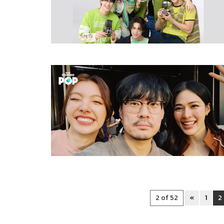
2 of 52
«
1
2