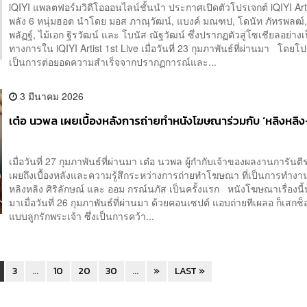
iQIYI แพลตฟอร์มวิดีโอออนไลน์ชั้นนำ ประกาศเปิดตัวโปรเจกต์ iQIYI Art
พลัง 6 หนุ่มฮอต นำโดย มอส ภาณุวัฒน์, แบงค์ มณฑป, โดนัท ภัทรพลฒ์,
พลัฏฐ์, ไม้เอก ฐิรวัฒน์ และ โบนัส ณัฐวัฒน์ ซึ่งปรากฏตัวสู่โซเชียลอย่างเ
ทางการใน iQIYI Artist 1st Live เมื่อวันที่ 23 กุมภาพันธ์ที่ผ่านมา โดยโปร
เป็นการต่อยอดความสำเร็จจากปรากฏการณ์และ...
3 มีนาคม 2026
เต๋อ นวพล เผยเบื้องหลังการถ่ายทำหนังโฆษณาร่วมกับ ‘หลิงหลิ
เมื่อวันที่ 27 กุมภาพันธ์ที่ผ่านมา เต๋อ นวพล ผู้กำกับเจ้าของผลงานการันตี
เผยถึงเบื้องหลังและความรู้สึกระหว่างการถ่ายทำโฆษณา ที่เป็นการทำงา
หลิงหลิง ศิริลักษณ์ และ ออม กรณ์นภัส เป็นครั้งแรก หนังโฆษณาเรื่องนี
มาเมื่อวันที่ 26 กุมภาพันธ์ที่ผ่านมา ด้วยคอนเซปต์ แอบถ่ายทีเผลอ ก็เสก
แบบลูกรักพระเจ้า ซึ่งเป็นการคว้า...
3
...
10
20
30
...
»
LAST »