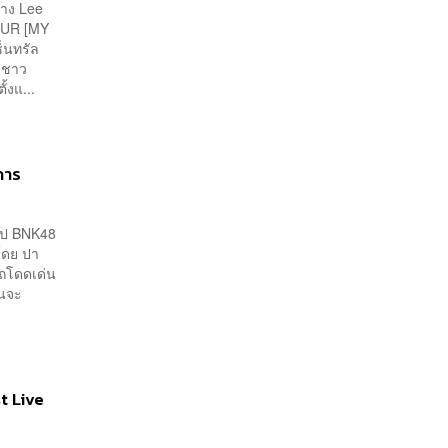
าง Lee
OUR [MY
ซ็นทรัล
 ชาว
้งแ...
การ
ุ๊ป BNK48
โดย ปา
ารถโดดเด่น
อนจะ
st Live