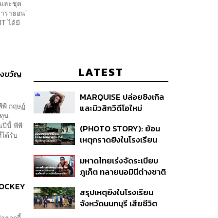
าและชุด
 ‘มาราธอน’
T ได้มี
LATEST
ของขวัญ
MARQUISE ปล่อยซิงเกิล
ีพี กฤษฏ์
และมิวสิกวิดีโอใหม่
ทุน
IRONIC ที่เสียดสีความ
นี้ พีพี
(PHOTO STORY): ย้อน
สัมพันธ์สุด Toxic
ได้รับ
เหตุกราดยิงในโรงเรียน
ต่างประเทศ ที่ผู้ก่อเหตุเป็น
มหาดไทยเร่งจัดระเบียบ
นักเรียน
ภูเก็ต ทลายนอมินีต่างชาติ
คุมเจ็ตสกี สางบริษัทฮุบ
 HOCKEY
สรุปเหตุยิงในโรงเรียน
ที่ดิน เคลียร์ใบอนุญาต
จังหวัดนนทบุรี เสียชีวิต
โรงแรมค้าง 7 ปี
รวม 8 ราย โฆษก ตร. เผย
าฮอกกี้