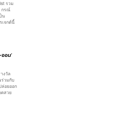
ist รวม
 กรณ์
ป็น
เจกต์นี้
ง-ออม’
รางวัล
นร่วมกับ
้ปล่อยออก
ช็อตสวย