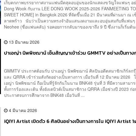
เก็บตกภาพบรรยากาศงานแฟนมีตสุดอบอุ่นของนักแสดงขวัญใจแฟนๆ อย่
Dong Wook กับงาน LEE DONG WOOK 2025-2026 FANMEETING T
SWEET HOME] in Bangkok 2026 ที่จัดขึ้นเมื่อ 21 มีนาคมที่ผ่านมา ณ เ
ลาดพร้าว นับว่าเป็นความทรงจำอันแสนงดงามและอบอุ่นสมกับที่แฟนๆ
Neohee (ชื่อแฟนคลับ) รอคอยการกลับมาของเขาถึง 9 ปี ซึ่งงานก็เริ่มต้นตั
13 มีนาคม 2026
ปาเอญ่า นิพพิชฌาน์ เซ็นสัญญาเข้าร่วม GMMTV อย่างเป็นทาง
GMMTV ประกาศต้อนรับ ปาเอญ่า นิพพิชฌาน์ ศิลปินอดีตสมาชิกเกิร์ลกร
และ QRRA เข้าร่วมสังกัดอย่างเป็นทางการ เมื่อวันที่ 12 มีนาคม 2026 
เอญ่า นิพพิชฌาน์ ถือเป็นที่รู้จักกันในนาม BNK48 รุ่นที่ 3 ที่มีความสาม
ทั้งการร้องและเต้น ทั้งยังเดบิวต์เป็นสมาชิกวง QRRA เมื่อช่วงปี 2023 ก่
ประกาศจบการศึกษาจาก BNK48 เมื่อวันที่ ...
4 มีนาคม 2026
iQIYI Artist เปิดตัว 6 ศิลปินอย่างเป็นทางการใน iQIYI Artist 1