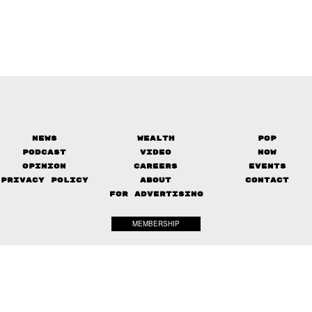
News
Wealth
Pop
Podcast
Video
Now
Opinion
Careers
Events
Privacy Policy
About
Contact
FOR ADVERTISING
MEMBERSHIP
© 2017-
2026
The Standard. All rights reserved.