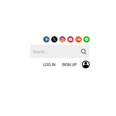
LOG IN
SIGN UP