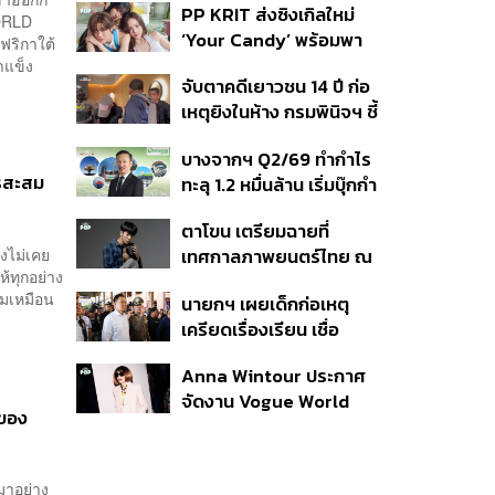
PP KRIT ส่งซิงเกิลใหม่
ปมค้นประวัติคดีกราดยิงที่
ORLD
‘Your Candy’ พร้อมพา
สหรัฐฯ
อฟริกาใต้
ต้าเหนิง และ ณิชา ร่วมมิว
ำแข็ง
จับตาคดีเยาวชน 14 ปี ก่อ
สิกวิดีโอ
เหตุยิงในห้าง กรมพินิจฯ ชี้
ประพฤติดี-รับการรักษาต่อ
บางจากฯ Q2/69 ทำกำไร
เนื่อง ประเมินปล่อยตัว
รสะสม
ทะลุ 1.2 หมื่นล้าน เริ่มบุ๊กกำ
ไร ‘SAF’ เชิงพาณิชย์ครั้ง
ตาโขน เตรียมฉายที่
แรก หนุนรายได้ครึ่งปีทะลุ
างไม่เคย
เทศกาลภาพยนตร์ไทย ณ
3.2 แสนล้าน
้ทุกอย่าง
ประเทศบราซิล
สมเหมือน
นายกฯ เผยเด็กก่อเหตุ
เครียดเรื่องเรียน เชื่อ
เตรียมการเป็นขั้นตอน ชี้มี
Anna Wintour ประกาศ
กระสุนอีกกว่า 30 นัด หาก
จัดงาน Vogue World
ไม่จบชีวิตตัวเองอาจสูญ
 ของ
2027 ที่ซานฟรานซิสโก
เสียเพิ่ม
กมาอย่าง