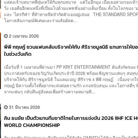
แสดงเจ้าบทบาทที่ทุ่มเทให้กับทุกบทบาท แต่ในอีกมุม เมื่อเธอสวมรองเท้
วิ่ง เธอคืออีกคนหนึ่งที่เปี่ยมไปด้วยแพชชั่นอย่างเต็มเปี่ยม ทั้งในโลกของ
และ ‘ไตรกีฬา’ ที่ท้าทายขีดจำกัดตัวเองอยู่เสมอ THE STANDARD SPOR
โอกาสสัมภาษณ์พิเศษและร่วมสัมผัสต...
2 เมษายน 2026
พีพี กฤษฏ์ ชวนแฟนคลับบริจาคให้กับ ศิริราชมูลนิธิ แทนการให้
ในช่วงวันเกิด
เมื่อวันที่ 1 เมษายนที่ผ่านมา PP KRIT ENTERTAINMENT ต้นสังกัดของ พ
ประกาศงดรับของขวัญวันเกิดประจำปี 2026 พร้อมเชิญชวนแฟนๆ สมทบ
บริจาคให้กับ ศิริราชมูลนิธิ ในแคมเปญ ‘ศิริราช x พีพี กฤษฏ์’ เนื่องจากในปี
กฤษฏ์ มีความตั้งใจที่อยากจะส่งต่อความรัก แรงสนับสนุน และโอกาสดีๆ ที่
จากแฟนๆ กลับคืนสู่สังคมเพื่อสร้างความหมายที...
31 มีนาคม 2026
คิน ธนชัย เป็นตัวแทนทีมชาติไทยในการแข่งขัน 2026 IIHF ICE
WORLD CHAMPIONSHIP
คิน ธนชัย นักแสดงและศิลปินภายใต้สังกัด GMMTV ได้รับเลือกเป็นนักกีฬ