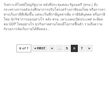
วิเคราะห์โจทย์ใหญ่รัฐบาล หลังที่ประชุมคณะรัฐมนตรี (ครม.) สั่ง
กระทรวงการคลังเร่งศึกษาการปรับโครงสร้างภาษีของไทย หรือการหา
ทางเก็บภาษีที่เพิ่มขึ้น แต่จะเริ่มที่ภาษีมูลค่าเพิ่ม ภาษีนิติบุคคล หรือภาษี
ใหม่ นักวิชาการมองอย่างไร หลัง ครม. เคาะแผนเปิดประเทศ จะมีผล
ต่อ GDP ไทยอย่างไร ธุรกิจภาคส่วนไหนมีโอกาสฟื้นตัว รวมถึงความ
กังวลการจัดเก็บรายได้ที่ลดลง...
6 of 7
« FIRST
«
...
5
6
7
»