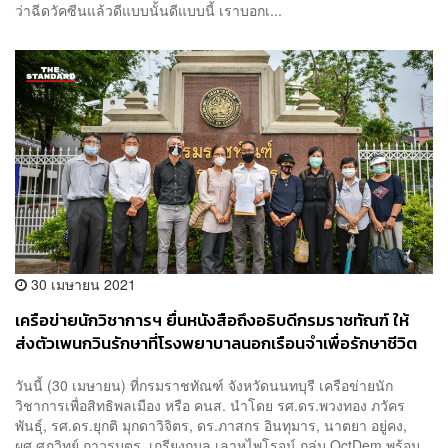
ว่าฉีดวัคซีนแล้วดีแบบนั้นดีแบบนี้ เราบอกเ...
30 เมษายน 2021
เครือข่ายนักวิชาการฯ ยื่นหนังสือถึงอธิบดีกรมราชทัณฑ์ ให้
ส่งตัวเพนกวินรักษาที่โรงพยาบาลนอกเรือนจำเพื่อรักษาชีวิต
วันนี้ (30 เมษายน) ที่กรมราชทัณฑ์ จังหวัดนนทบุรี เครือข่ายนัก
วิชาการเพื่อสิทธิพลเมือง หรือ คนส. นำโดย รศ.ดร.พวงทอง ภวัคร
พันธุ์, รศ.ดร.ยุกติ มุกดาวิจิตร, ดร.ภาสกร อินทุมาร, นาตยา อยู่คง,
ผศ.ศุภวิทย์ ถาวรบุตร, เกรียงกมล เลาหไพโรจน์ กลุ่ม OctDem พร้อม