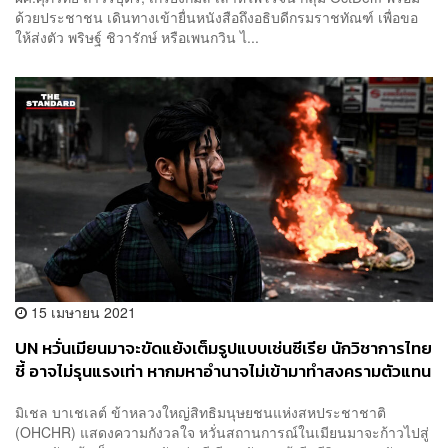
ด้วยประชาชน เดินทางเข้ายื่นหนังสือถึงอธิบดีกรมราชทัณฑ์ เพื่อขอ
ให้ส่งตัว พริษฐ์ ชิวารักษ์ หรือเพนกวิน ไ...
15 เมษายน 2021
UN หวั่นเมียนมาจะขัดแย้งเต็มรูปแบบเช่นซีเรีย นักวิชาการไทย
ชี้ อาจไม่รุนแรงเท่า หากมหาอำนาจไม่เข้ามาทำสงครามตัวแทน
มิเชล บาเชเลต์ ข้าหลวงใหญ่สิทธิมนุษยชนแห่งสหประชาชาติ
(OHCHR) แสดงความกังวลใจ หวั่นสถานการณ์ในเมียนมาจะก้าวไปสู่