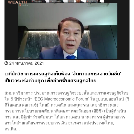
24 พฤษภาคม 2021
เวทีนักวิชาการเศรษฐกิจเห็นพ้อง ‘จัดหาและกระจายวัคซีน’
เป็นวาระเร่งด่วนสุด เพื่อช่วยฟื้นเศรษฐกิจไทย
สัมมนาวิชาการ ประมาณการเศรษฐกิจระยะสั้นและภาพเศรษฐกิจไทย
ใน 5 ปีข้างหน้า ‘EEC Macroeconomic Forum’ ในรูปแบบออนไลน์ (วิ
ดีโอคอนเฟอเรนซ์) โดยมี ดร.คณิศ แสงสุพรรณ เลขาธิการคณะ
กรรมการนโยบายเขตพัฒนาพิเศษภาคตะวันออก (อีอีซี) เป็นผู้ดำเนิน
การ และมีผู้เข้าร่วมสัมมนา ได้แก่ ดร.ดอน นาครทรรพ ผู้อำนวยการ
อาวุโสฝ่ายเสถียรภาพระบบการเงิน ธนาคารแห่งประเทศไทย,
ดร.พิส...