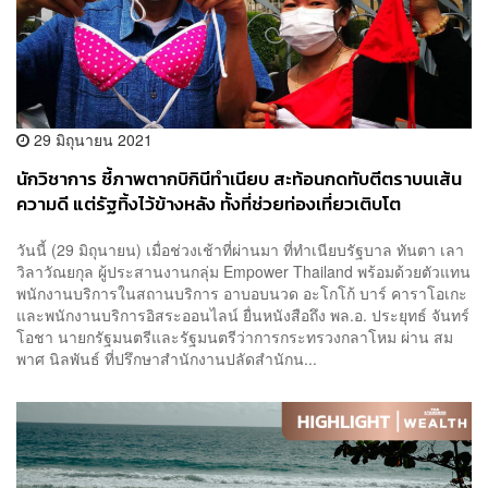
29 มิถุนายน 2021
นักวิชาการ ชี้ภาพตากบิกินีทำเนียบ สะท้อนกดทับตีตราบนเส้น
ความดี แต่รัฐทิ้งไว้ข้างหลัง ทั้งที่ช่วยท่องเที่ยวเติบโต
วันนี้ (29 มิถุนายน) เมื่อช่วงเช้าที่ผ่านมา ที่ทำเนียบรัฐบาล ทันตา เลา
วิลาวัณยกุล ผู้ประสานงานกลุ่ม Empower Thailand พร้อมด้วยตัวแทน
พนักงานบริการในสถานบริการ อาบอบนวด อะโกโก้ บาร์ คาราโอเกะ
และพนักงานบริการอิสระออนไลน์ ยื่นหนังสือถึง พล.อ. ประยุทธ์ จันทร์
โอชา นายกรัฐมนตรีและรัฐมนตรีว่าการกระทรวงกลาโหม ผ่าน สม
พาศ นิลพันธ์ ที่ปรึกษาสำนักงานปลัดสำนักน...