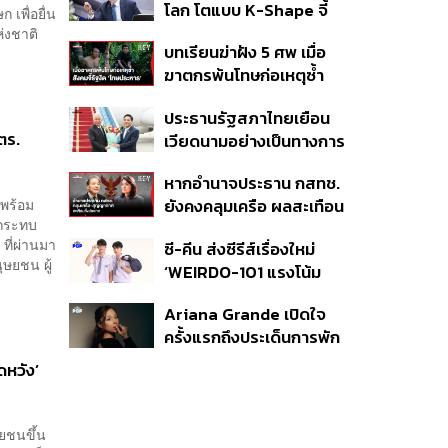
โลก โตแบบ K-Shape จี้
EPD International
เพื่อยื่น
ไทยเพิ่ม Local Content
่งชาติ
พร้อมชูแนวคิด Global
บทเรียนฆ่าฝัง 5 ศพ เมื่อ
รับคลื่นลงทุนใหม่
Standards for Global
ฆาตกรพ้นโทษก่อเหตุซ้ำ
Sustainable Living ส่ง
สังคมจี้รัฐงัด ‘โทษประหาร’
มอบบ้านคุณภาพ ลดผลก
ประธานรัฐสภาไทยเยือน
คืนความยุติธรรม
ระทบต่อสิ่งแวดล้อม พร้อม
ตร.
เวียดนามอย่างเป็นทางการ
ปั้นนักออกแบบที่ใส่ใจโลก
ตามคำเชิญประธานสภา
หากอำนาจประธาน กสทช.
แห่งชาติ สานสัมพันธ์
 พร้อม
ยังคงคลุมเครือ ผลสะเทือน
แน่นแฟ้น 50 ปี
ลกระทบ
ระดับประเทศที่ตามมาจะ
ที่ผ่านมา
ซี-คีน ส่งซีรีส์เรื่องใหม่
หนักแค่ไหน
ุษยชน ผู้
‘WEIRDO-101 แรงโน้ม
ถ่วงระหว่างเรา’ เริ่มตอน
Ariana Grande เปิดใจ
แรก 14 ส.ค. นี้
ครั้งแรกถึงประเด็นการพัก
งานเพื่อไปใช้ชีวิตส่วนตัว
ดหวัง’
ษยชนขึ้น