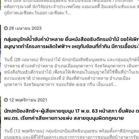
หรือ บิลลี่ นักปกป้องสิทธิมนุษยชน ซึ่งเป็นชนเผ่าพื้นเมืองชาวกะเหรี่ยง
ตติยการุณวงศ์ นักวิจัยประจำประเทศไทย แอมเนสตี้ อินเตอร์เนชั่นแนล 
ภูมิภาคเอเชียตะวันออก เอเชียตะวั...
28 เมษายน 2023
กลุ่มอนุรักษ์น้ำซับคำป่าหลาย ยื่นหนังสืออธิบดีกรมป่าไม้ ขอให้เ
อนุญาตทำโครงการผลิตไฟฟ้าฯ เหตุทับซ้อนที่ทำกิน มีการเอื้อประ
วันนี้ (28 เมษายน) ที่กรมป่าไม้ นักปกป้องสิทธิมนุษยชน และกลุ่มอนุรักษ์
ป่าหลาย ตำบลคำป่าหลาย อำเภอเมืองมุกดาหาร จังหวัดมุกดาหาร เดินทาง
หนังสือกับอธิบดีกรมป่าไม้ เพื่อขอให้เพิกถอนใบอนุญาตให้ใช้พื้นที่ป่าในเ
สงวนแห่งชาติ ป่าดงหมูแปลงที่ 2 ท้องที่ตำบลคำป่าหลาย อำเภอเมือง
มุกดาหาร จังหวัดมุกดาหาร ของบริษัท ๕๕๕ กรีน เอ็นเนอร์...
12 พฤศจิกายน 2021
นักปกป้องสิทธิฯ-ผู้เสียหายชุมนุม 17 พ.ย. 63 หน้าสภา ยื่นฟ้อง 
ผบ.ตร. เรียกค่าเสียหายทางแพ่ง สลายชุมนุมผิดกฎหมาย
วันนี้ (12 พฤศจิกายน) กลุ่มนักปกป้องสิทธิมนุษยชน พร้อมทั้งภาคีนักกฎหม
มนุษยชน และผู้ที่ได้รับผลกระทบจากการสลายการชุมนุมที่หน้าอาคารรั