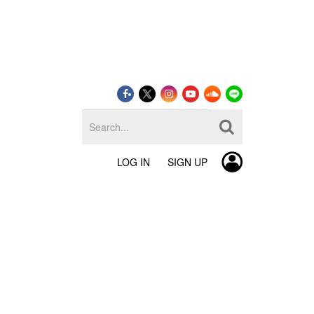
LOG IN
SIGN UP