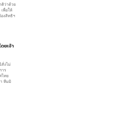
ิว่าด้วย
พื่อให้
้องสิทธิฯ
โดยเจ้า
ั่งไม่
ยการ
ทศไทย
 หีมมิ