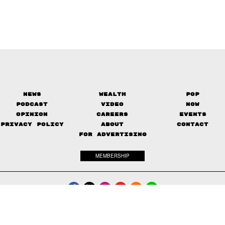
News
Wealth
Pop
Podcast
Video
Now
Opinion
Careers
Events
Privacy Policy
About
Contact
FOR ADVERTISING
MEMBERSHIP
© 2017-
2026
The Standard. All rights reserved.