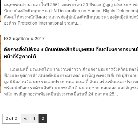
มนุษยชนสากล และในปี 2561 จะครบรอบ 20 ปีของปฏิญญาสหประชาชาต
นักปกป้องสิทธิมนุษยชน (UN Declaration on Human Rights Defenders) เ
สังคมได้ตระหนักถึงผลงานการต่อสู้ปกป้องสิทธิมนุษยชนของผู้หญิงนักปกป
องค์กร Protection International ร่วมกับ...
2 พฤศจิกายน 2017
อัยการสั่งไม่ฟ้อง 3 นักปกป้องสิทธิมนุษยชน ที่เปิดโปงการทรมาน
หน้าที่รัฐภาคใต้
แอมเนสตี้ ประเทศไทย รายงานข่าวว่า สํานักงานอัยการจังหวัดปัตตานีส
ฟ้องและยุติการดำเนินคดีหมิ่นประมาทต่อ พรเพ็ญ คงขจรเกียรติ ผู้อำนว
มูลนิธิผสานวัฒนธรรมและประธานแอมเนสตี้ อินเตอร์เนชั่นแนล ประเ
พร้อมนักกิจกรรมด้านสิทธิมนุษยชนอีก 2 คน สมชาย หอมลออ และอัญชนา
หน๊ะ กรณีถูกกองทัพฟ้องหมิ่นประมาทเมื่อวันที่ 24 ตุลาคม 25...
2 of 2
«
1
2