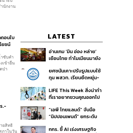
 ชนาธิป
สำนักงาน
LATEST
พิกถอนใบ
โยชน์
อ่านเกม ‘มิน อ่อง หล่าย’
น้ำซับคำ
เยือนไทย ทำไมเมียนมายัง
เข้ายื่น
เป็นตลาดที่ไทยทิ้งไม่ได้ ใน
ขตป่า
ยศชนันเคาะปรับรูปแบบใช้
วันที่ค่าเงินตก ทุนสำรอง
ทุน พสวท. เรียนยืดหยุ่น-
ต่ำ
ลดเงื่อนไขผูกมัด ใช้ทุนเท่า
LIFE This Week สิ่งน่าทำ
เวลาเรียน-ดึงผลงานลด
ที่เราอยากชวนคุณออกไป
หย่อนเวลา ดันให้มีผลย้อน
ลองสัปดาห์นี้ 5-11
หลัง
ตร.-
“เอพี ไทยแลนด์” จับมือ
สิงหาคม 2569
“นิปปอนเพนต์” ยกระดับ
Green Partner รายแรก
ายสิทธิ
กกร. ชี้ AI เร่งเศรษฐกิจ
ในไทยสู่มาตรฐานโลกด้วย
ฐสภาในวัน