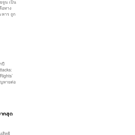
ยจูน เป็น
หลือทาง
ะหาร ถูก
กปี
ttacks:
Rights’
ูญหายต่อ
มากสุด
งสิทธิ