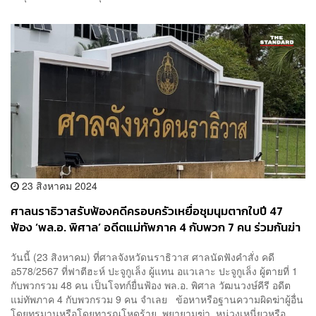
23 สิงหาคม 2024
ศาลนราธิวาสรับฟ้องคดีครอบครัวเหยื่อชุมนุมตากใบปี 47
ฟ้อง ‘พล.อ. พิศาล’ อดีตแม่ทัพภาค 4 กับพวก 7 คน ร่วมกันฆ่า
ผู้อื่นฯ ก่อนหมดอายุความ 2 เดือน
วันนี้ (23 สิงหาคม) ที่ศาลจังหวัดนราธิวาส ศาลนัดฟังคำสั่ง คดี
อ578/2567 ที่ฟาตีฮะห์ ปะจูกูเล็ง ผู้แทน อแวเลาะ ปะจูกูเล็ง ผู้ตายที่ 1
กับพวกรวม 48 คน เป็นโจทก์ยื่นฟ้อง พล.อ. พิศาล วัฒนวงษ์คีรี อดีต
แม่ทัพภาค 4 กับพวกรวม 9 คน จำเลย ข้อหาหรือฐานความผิดฆ่าผู้อื่น
โดยทรมานหรือโดยทารุณโหดร้าย, พยายามฆ่า, หน่วงเหนี่ยวหรือ