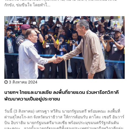
กักขัง, ข่มขืนใจ โดยทำใ...
3 สิงหาคม 2024
นายกฯ ไทยและมาเลเซีย ลงพื้นที่ชายแดน ร่วมหารือทวิภาคี
พัฒนาความเป็นอยู่ประชาชน
วันนี้ (3 สิงหาคม) เศรษฐา ทวีสิน นายกรัฐมนตรี พร้อมคณะ ลงพื้นที่
ด่านสุไหงโก-ลก จังหวัดนราธิวาส ให้การต้อนรับ ดาโตะ เซอรี อันวาร์
บิน อิบราฮิม นายกรัฐมนตรีมาเลเซีย พร้อมประมุขมนตรีรัฐกลันตัน
และคณะ จากนั้นนายกรัฐมนตรีทั้งสองประเทศร่วมหารือทวิภาคีกลุ่ม