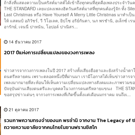
ถ้าสิ่งที่แสดงความเป็นคริสต์มาสต์ได้เข้าถึงทุกคนที่สุดคือเพลงประจำวัน
THE STANDARD เลยแปลงเพลงฮิตวันคริสต์มาสที่ทุกคนต้องรู้จัก ทั้ง Sile
Last Christmas หรือ Have Yourself A Merry Little Christmas มาทำเป็
ให้ แสตมป์ อภิวัชร์, วี วิโอเลต, ยิปโซ อริย์กันตา, นภ พรชำนิ, อเล็กซ์ เรน
อารักษ์, เจนนี่ ปาหนัน, โอปอล์ ปาณิสร...
14 ธันวาคม 2017
2017 ปีแห่งการเปลี่ยนแปลงของวงการเพลง
ข่าวสารจากวงการเพลงในปี 2017 สร้างทั้งเสียงฮือฮาและยังสร้างน้ำตา
ดนตรีหลายคน เพราะตลอดหนึ่งปีที่ผ่านมา เรามีโอกาสได้เห็นข่าวสารจ
เพลงมากมายที่สะท้อนให้เห็นความเปลี่ยนแปลงทางสังคมและภาพรวมข
ปัจจุบันผ่านเสียงดนตรีและบุคคลในวงการดนตรีหลายแขนง THE ST
ขอสรุปข่าวเด่นๆ จากวงการเพลงที่เกิดขึ้นตั้งแต่เดือนมกราคม จนถึงเ...
21 ตุลาคม 2017
รวมภาพความทรงจำของนภ พรชำนิ จากงาน The Legacy of t
ถวายความอาลัยจากคนไทยในซานฟรานซิสโก