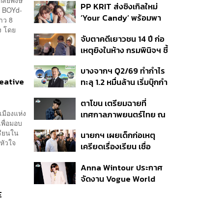
PP KRIT ส่งซิงเกิลใหม่
ปมค้นประวัติคดีกราดยิงที่
น BOYd-
‘Your Candy’ พร้อมพา
สหรัฐฯ
าว 8
ต้าเหนิง และ ณิชา ร่วมมิว
ึง โดย
จับตาคดีเยาวชน 14 ปี ก่อ
สิกวิดีโอ
เหตุยิงในห้าง กรมพินิจฯ ชี้
ประพฤติดี-รับการรักษาต่อ
บางจากฯ Q2/69 ทำกำไร
เนื่อง ประเมินปล่อยตัว
reative
ทะลุ 1.2 หมื่นล้าน เริ่มบุ๊กกำ
ไร ‘SAF’ เชิงพาณิชย์ครั้ง
ตาโขน เตรียมฉายที่
แรก หนุนรายได้ครึ่งปีทะลุ
เมืองแห่ง
เทศกาลภาพยนตร์ไทย ณ
3.2 แสนล้าน
พื่อมอบ
ประเทศบราซิล
รียนใน
นายกฯ เผยเด็กก่อเหตุ
หัวใจ
เครียดเรื่องเรียน เชื่อ
เตรียมการเป็นขั้นตอน ชี้มี
Anna Wintour ประกาศ
กระสุนอีกกว่า 30 นัด หาก
จัดงาน Vogue World
ไม่จบชีวิตตัวเองอาจสูญ
2027 ที่ซานฟรานซิสโก
เสียเพิ่ม
E