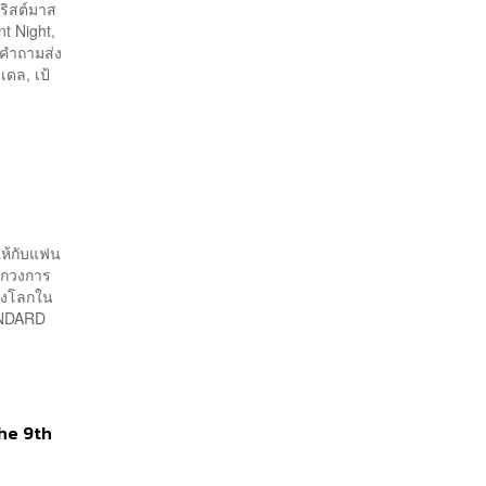
คริสต์มาส
nt Night,
นคำถามส่ง
เดล, เป้
ให้กับแฟน
ากวงการ
องโลกใน
ANDARD
he 9th