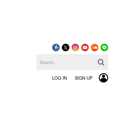
LOG IN
SIGN UP