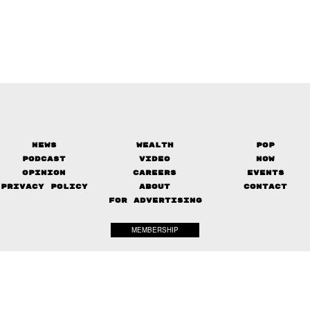
News
Wealth
Pop
Podcast
Video
Now
Opinion
Careers
Events
Privacy Policy
About
Contact
FOR ADVERTISING
MEMBERSHIP
© 2017-
2026
The Standard. All rights reserved.