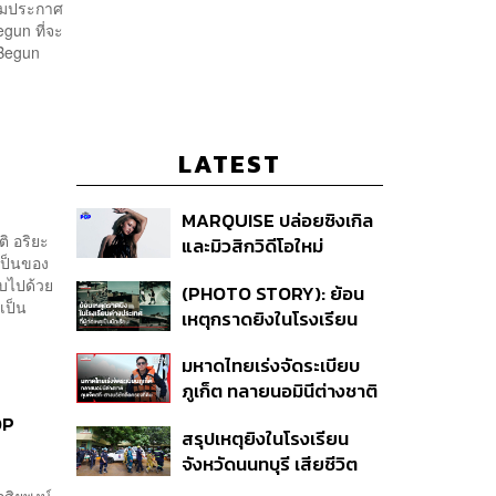
้อมประกาศ
gun ที่จะ
 Begun
LATEST
ง
MARQUISE ปล่อยซิงเกิล
ิ อริยะ
และมิวสิกวิดีโอใหม่
 เป็นของ
IRONIC ที่เสียดสีความ
ับไปด้วย
(PHOTO STORY): ย้อน
สัมพันธ์สุด Toxic
เป็น
เหตุกราดยิงในโรงเรียน
ต่างประเทศ ที่ผู้ก่อเหตุเป็น
มหาดไทยเร่งจัดระเบียบ
นักเรียน
ภูเก็ต ทลายนอมินีต่างชาติ
คุมเจ็ตสกี สางบริษัทฮุบ
OP
สรุปเหตุยิงในโรงเรียน
ที่ดิน เคลียร์ใบอนุญาต
จังหวัดนนทบุรี เสียชีวิต
โรงแรมค้าง 7 ปี
รวม 8 ราย โฆษก ตร. เผย
กสิยพงษ์