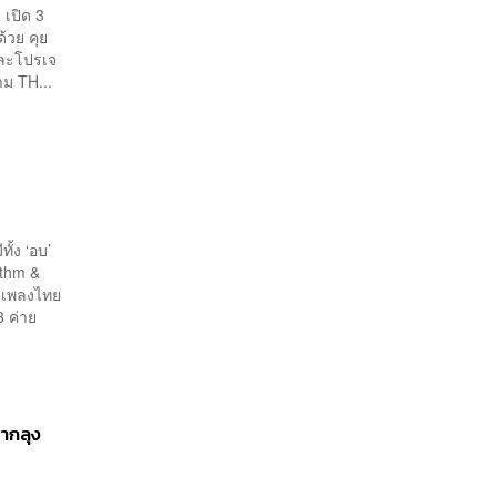
เปิด 3
้วย คุย
และโปรเจ
าม TH...
ั้ง ‘อบ’
hythm &
การเพลงไทย
3 ค่าย
ากลุง