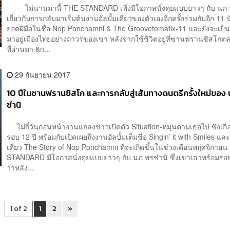
ไม่นานมานี้ THE STANDARD เพิ่งมีโอกาสนั่งคุยแบบยาวๆ กับ นภ 
เกี่ยวกับการกลับมาเริ่มต้นงานอัลบั้มเดี่ยวของตัวเองอีกครั้งร่วมกับอีก 11 
ยอดฝีมือในชื่อ Nop Ponchamni & The Groovetomatix-11 และยังจะเป็
มาอยู่เมืองไทยอย่างถาวรของเขา หลังจากใช้ชีวิตอยู่ที่ซานฟรานซิสโกตล
ที่ผ่านมา &n...
29 กันยายน 2017
10 ปีในซานฟรานซิสโก และการกลับสู่เส้นทางดนตรีครั้งใหม่ของ
ชำนิ
ไม่กี่วันก่อนหน้างานแถลงข่าวเปิดตัว Situation-หมุนตามเธอไป ซิงเกิ
รอบ 12 ปี พร้อมกับเปิดเผยถึงงานอัลบั้มเต็มชื่อ Singin’ it with Smiles แล
เดี่ยว The Story of Nop Ponchamni ที่จะเกิดขึ้นในช่วงเดือนพฤศจิก
STANDARD มีโอกาสนั่งคุยแบบยาวๆ กับ นภ พรชำนิ ซึ่งเขาเล่าพร้อมรอยย
ว่าหลัง...
1 of 2
1
2
»