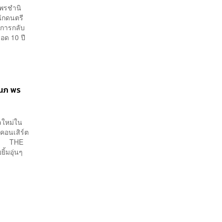
พรชำนิ
นักดนตรี
นการกลับ
อด 10 ปี
 นภ พร
ลใหม่ใน
ะคอนเสิร์ต
ายน THE
ิ้มอุ่นๆ