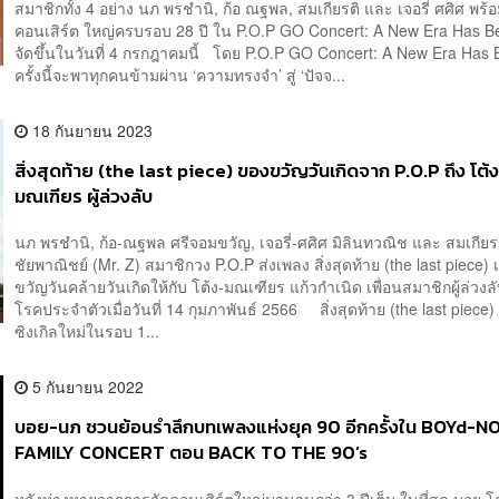
สมาชิกทั้ง 4 อย่าง นภ พรชำนิ, ก้อ ณฐพล, สมเกียรติ และ เจอรี่ ศศิศ พร
คอนเสิร์ต ใหญ่ครบรอบ 28 ปี ใน P.O.P GO Concert: A New Era Has Be
จัดขึ้นในวันที่ 4 กรกฎาคมนี้ โดย P.O.P GO Concert: A New Era Has
ครั้งนี้จะพาทุกคนข้ามผ่าน ‘ความทรงจำ’ สู่ ‘ปัจจ...
18 กันยายน 2023
สิ่งสุดท้าย (the last piece) ของขวัญวันเกิดจาก P.O.P ถึง โต้
มณเฑียร ผู้ล่วงลับ
นภ พรชำนิ, ก้อ-ณฐพล ศรีจอมขวัญ, เจอรี่-ศศิศ มิลินทวณิช และ สมเกียรต
ชัยพาณิชย์ (Mr. Z) สมาชิกวง P.O.P ส่งเพลง สิ่งสุดท้าย (the last piece)
ขวัญวันคล้ายวันเกิดให้กับ โต้ง-มณเฑียร แก้วกำเนิด เพื่อนสมาชิกผู้ล่วงล
โรคประจำตัวเมื่อวันที่ 14 กุมภาพันธ์ 2566 สิ่งสุดท้าย (the last piece) 
ซิงเกิลใหม่ในรอบ 1...
5 กันยายน 2022
บอย-นภ ชวนย้อนรำลึกบทเพลงแห่งยุค 90 อีกครั้งใน BOYd-N
FAMILY CONCERT ตอน BACK TO THE 90’s
หลังห่างหายจากการจัดคอนเสิร์ตใหญ่มานานกว่า 3 ปีเต็ม ในที่สุด บอย โ