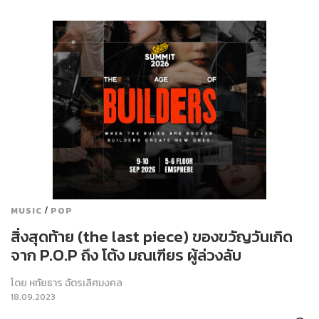
/
MUSIC
POP
สิ่งสุดท้าย (the last piece) ของขวัญวันเกิด
จาก P.O.P ถึง โต้ง มณเฑียร ผู้ล่วงลับ
โดย
หทัยธาร ฉัตรเลิศมงคล
18.09.2023