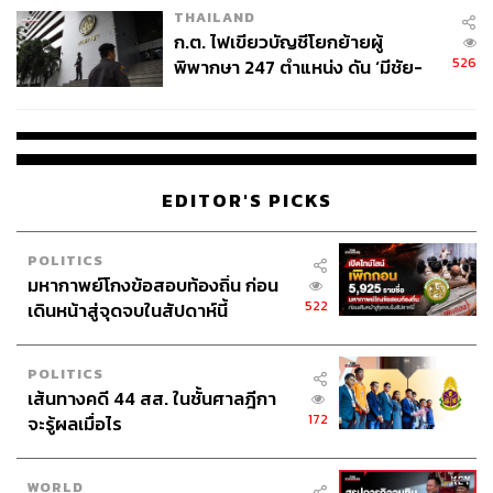
THAILAND
ก.ต. ไฟเขียวบัญชีโยกย้ายผู้
526
พิพากษา 247 ตำแหน่ง ดัน ‘มีชัย-
สรรพวิทย์’ คุมศาลอาญา-แพ่ง ‘วิธู
ร’ นั่งประธานศาลอุทธรณ์
EDITOR'S PICKS
POLITICS
มหากาพย์โกงข้อสอบท้องถิ่น ก่อน
522
เดินหน้าสู่จุดจบในสัปดาห์นี้
POLITICS
เส้นทางคดี 44 สส. ในชั้นศาลฎีกา
172
จะรู้ผลเมื่อไร
WORLD