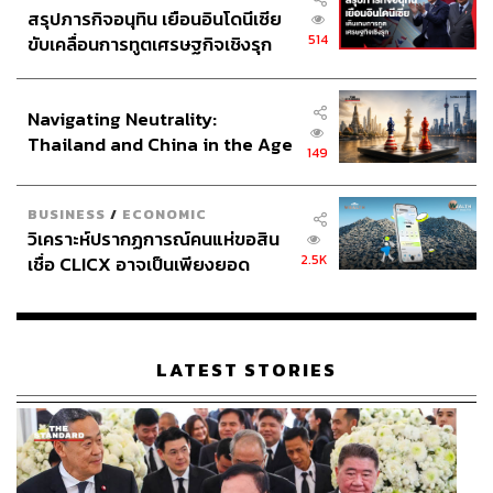
สรุปภารกิจอนุทิน เยือนอินโดนีเซีย
514
ขับเคลื่อนการทูตเศรษฐกิจเชิงรุก
ประกาศหุ้นส่วนยุทธศาสตร์ไทย –
อินโดนีเซีย
Navigating Neutrality:
Thailand and China in the Age
149
of a New Global Order
BUSINESS
/
ECONOMIC
วิเคราะห์ปรากฏการณ์คนแห่ขอสิน
2.5K
เชื่อ CLICX อาจเป็นเพียงยอด
ภูเขาน้ำแข็ง ของปัญหาหนี้ครัว
เรือนไทยที่ถูกซุกไว้
LATEST STORIES