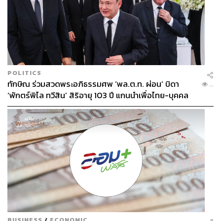
POLITICS
ทักษิณ ร่วมสวดพระอภิธรรมศพ ‘พล.ต.ท. ผ่อน’ บิดา
...
‘พักตร์พิไล ทวีสิน’ สิริอายุ 103 ปี แกนนำเพื่อไทย-บุคคล
หลากวงการร่วมอาลัย
BUSINESS
/
ECONOMIC