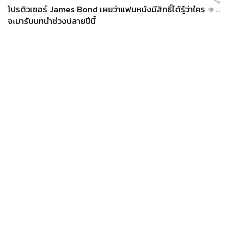
โปรดิวเซอร์ James Bond เผยว่าแฟนหนังมีสิทธิ์ได้รู้ว่าใคร
...
จะมารับบทนำช่วงปลายปีนี้
News
Wealth
Pop
Podcast
Video
Now
Opinion
Careers
Events
Privacy
About
Contact
Policy
FOR
ADVERTISING
MEMBERSHIP