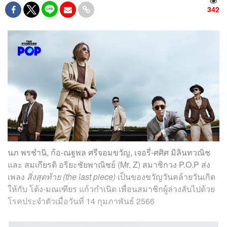
342
นภ พรชำนิ, ก้อ-ณฐพล ศรีจอมขวัญ, เจอรี่-ศศิศ มิลินทวณิช
และ สมเกียรติ อริยะชัยพาณิชย์ (Mr. Z) สมาชิกวง P.O.P ส่ง
เพลง
สิ่งสุดท้าย (the last piece)
เป็นของขวัญวันคล้ายวันเกิด
ให้กับ โต้ง-มณเฑียร แก้วกำเนิด เพื่อนสมาชิกผู้ล่วงลับไปด้วย
โรคประจำตัวเมื่อวันที่ 14 กุมภาพันธ์ 2566