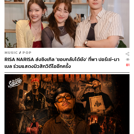
ABOUT THE AUTHOR
หทัยธาร ฉัตรเลิศมงคล
นักศึกษาเอกภาษาศาสตร์ สนใจภาษา
วัฒนธรรม และชีวิตขับเคลื่อนด้วยการติ่ง
เสมอมา
MUSIC
/
POP
RISA NARISA ส่งซิงเกิล ‘ชอบกลับได้ยัง’ ที่พา ปอร์เช่-มา
81
เบล ร่วมแสดงมิวสิกวิดีโออีกครั้ง