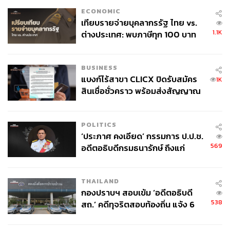
ECONOMIC
เทียบรายจ่ายบุคลากรรัฐ ไทย vs.
1.1K
ต่างประเทศ: พบภาษีทุก 100 บาท
ของคนไทยใช้ไปกับข้าราชการเฉียด
40 บาท
BUSINESS
แบงก์ไร้สาขา CLICX ปิดรับสมัคร
1K
สินเชื่อชั่วคราว พร้อมส่งสัญญาณ
เตือนกลุ่มกู้เงินผิดวัตถุประสงค์-ให้
ข้อมูลเท็จ เตรียมดำเนินคดีเด็ดขาด
POLITICS
‘ประภาศ คงเอียด’ กรรมการ ป.ป.ช.
569
อดีตอธิบดีกรมธนารักษ์ ถึงแก่
อนิจกรรม
THAILAND
กองปราบฯ สอบเข้ม ‘อดีตอธิบดี
538
สถ.’ คดีทุจริตสอบท้องถิ่น แจ้ง 6
ข้อหาหนัก จ่อชง ป.ป.ช. 12 ส.ค. นี้