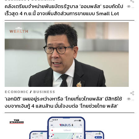
คลังเตรียมจำหน่ายพันธบัตรรัฐบาล ‘ออมพลัส’ รอบถัดไป
...
เร็วสุด 4 ก.ย.นี้ อาจเพิ่มสัดส่วนการขายแบบ Small Lot
First มากขึ้น
ECONOMIC
/
BUSINESS
‘เอกนิติ’ เผยอยู่ระหว่างหารือ ‘ไทยเที่ยวไทยพลัส’ มีสิทธิใช้
...
งบจากเงินกู้ 4 แสนล้าน มั่นใจงบต่อ ‘ไทยช่วยไทย พลัส’
เฟส 2 มีเพียงพอ