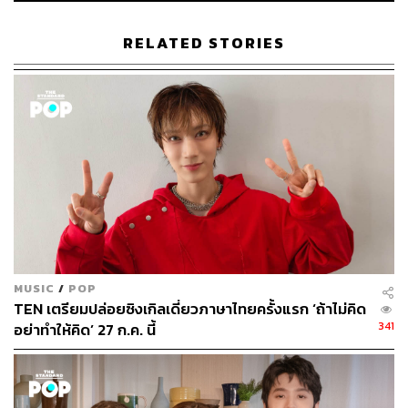
แพลตฟอร์มสตรีมมิง
RELATED STORIES
ภาพ: P.O.P
อ้างอิง:
www.facebook.com/PeriodOfPOP/posts/pfbid0E25k
KjSk34vD21eL9JyrzNzV5L79nZ8jBRfGYGyegC7zj
Dw4u4AL4YP5z4ZPFDP9l
TAGS:
นภ พรชำนิ
สมเกียรติ อริยะชัยพาณิชย์
ก้อ-ณฐพล ศรีจอมขวัญ
P.O.P
เพลง
โต้ง-มณเฑียร แก้วกำเนิด
เจอรี่-ศศิศ มิลินทวณิช
MUSIC
/
POP
TEN เตรียมปล่อยซิงเกิลเดี่ยวภาษาไทยครั้งแรก ‘ถ้าไม่คิด
341
อย่าทำให้คิด’ 27 ก.ค. นี้
342