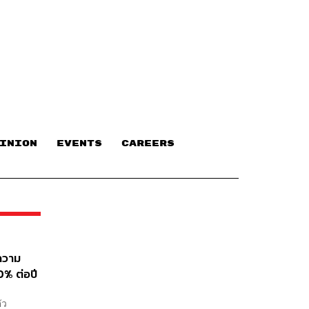
INION
EVENTS
CAREERS
ความ
0% ต่อปี
ัว