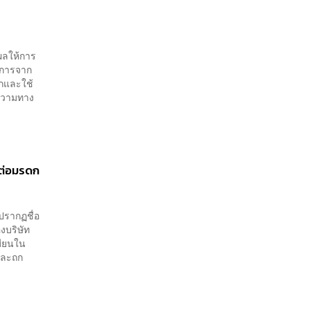
งผลให้การ
ิจการจาก
อกและใช้
ทความทาง
งต่อมรดก
ปรากฏชื่อ
องบริษัท
บียนใน
มและถก