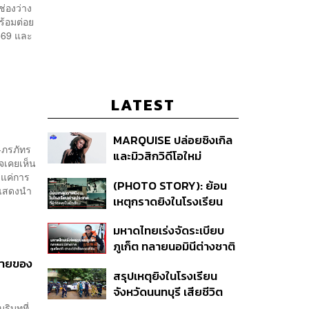
ช่องว่าง
พร้อมต่อย
569 และ
LATEST
MARQUISE ปล่อยซิงเกิล
-ภรภัทร
และมิวสิกวิดีโอใหม่
จเคยเห็น
IRONIC ที่เสียดสีความ
่แค่การ
(PHOTO STORY): ย้อน
สัมพันธ์สุด Toxic
กแสดงนำ
เหตุกราดยิงในโรงเรียน
ต่างประเทศ ที่ผู้ก่อเหตุเป็น
มหาดไทยเร่งจัดระเบียบ
นักเรียน
ภูเก็ต ทลายนอมินีต่างชาติ
คุมเจ็ตสกี สางบริษัทฮุบ
มายของ
สรุปเหตุยิงในโรงเรียน
ที่ดิน เคลียร์ใบอนุญาต
จังหวัดนนทบุรี เสียชีวิต
โรงแรมค้าง 7 ปี
รวม 8 ราย โฆษก ตร. เผย
บริบทที่