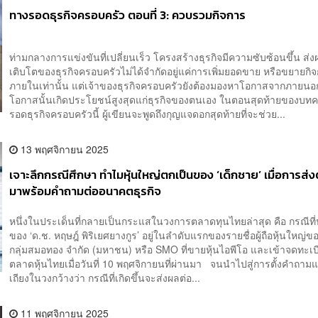
ทางรอดธุรกิจครอบครัว ตอนที่ 3: ควบรวมกิจการ
ท่ามกลางการแข่งขันที่เปลี่ยนเร็ว โครงสร้างธุรกิจมีความซับซ้อนขึ้น ส่
เติบโตของธุรกิจครอบครัวไม่ได้จำกัดอยู่แค่การเพิ่มยอดขาย หรือขยายก
ภายในเท่านั้น แต่เจ้าของธุรกิจครอบครัวยังต้องมองหาโอกาสจากภายน
โอกาสนั้นเกิดประโยชน์สูงสุดแก่ธุรกิจของตนเอง ในตอนสุดท้ายของบ
รอดธุรกิจครอบครัวนี้ ผู้เขียนจะพูดถึงกุญแจดอกสุดท้ายที่จะช่วย...
13 พฤศจิกายน 2025
เจาะลึกกรณีศึกษา ทำไมหุ้นใหญ่ตกเป็นของ ‘เด็กชาย’ เมื่อการส่
มาพร้อมคำถามต่ออนาคตธุรกิจ
หนึ่งในประเด็นที่กลายเป็นกระแสในวงการตลาดทุนไทยล่าสุด คือ กรณีที่
ของ ‘ด.ช. หฤษฎ์ พิริเยศยางกูร’ อยู่ในลำดับแรกของรายชื่อผู้ถือหุ้นใหญ่ข
กลุ่มสมอทอง จำกัด (มหาชน) หรือ SMO ที่ขายหุ้นไอพีโอ และเข้าจดทะเ
ตลาดหุ้นไทยเมื่อวันที่ 10 พฤศจิกายนที่ผ่านมา จนนำไปสู่การตั้งคำถา
เถียงในวงกว้างว่า กรณีที่เกิดขึ้นจะส่งผลต่อ...
11 พฤศจิกายน 2025