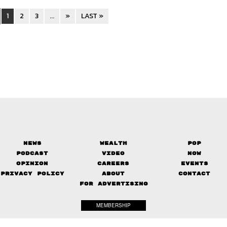
1
2
3
...
»
LAST »
News
Wealth
Pop
Podcast
Video
Now
Opinion
Careers
Events
Privacy Policy
About
Contact
FOR ADVERTISING
MEMBERSHIP