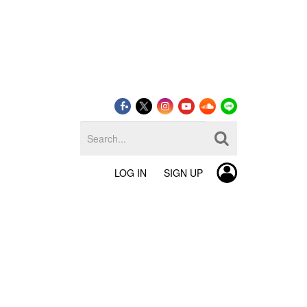
LOG IN
SIGN UP