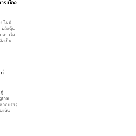
การเมือง
ง ไม่มี
ู้ถือหุ้น
กล่าวไม่
ถือเป็น
ี่
ู่
gthai
ตลาดบรรจุ
มเห็น