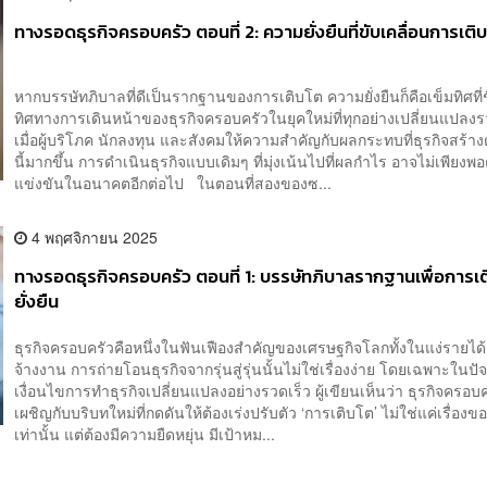
ทางรอดธุรกิจครอบครัว ตอนที่ 2: ความยั่งยืนที่ขับเคลื่อนการเติ
หากบรรษัทภิบาลที่ดีเป็นรากฐานของการเติบโต ความยั่งยืนก็คือเข็มทิศที่ช
ทิศทางการเดินหน้าของธุรกิจครอบครัวในยุคใหม่ที่ทุกอย่างเปลี่ยนแปลงร
เมื่อผู้บริโภค นักลงทุน และสังคมให้ความสำคัญกับผลกระทบที่ธุรกิจสร้า
นี้มากขึ้น การดำเนินธุรกิจแบบเดิมๆ ที่มุ่งเน้นไปที่ผลกำไร อาจไม่เพียงพ
แข่งขันในอนาคตอีกต่อไป ในตอนที่สองของซ...
4 พฤศจิกายน 2025
ทางรอดธุรกิจครอบครัว ตอนที่ 1: บรรษัทภิบาลรากฐานเพื่อการเติ
ยั่งยืน
ธุรกิจครอบครัวคือหนึ่งในฟันเฟืองสำคัญของเศรษฐกิจโลกทั้งในแง่รายไ
จ้างงาน การถ่ายโอนธุรกิจจากรุ่นสู่รุ่นนั้นไม่ใช่เรื่องง่าย โดยเฉพาะในปัจจ
เงื่อนไขการทำธุรกิจเปลี่ยนแปลงอย่างรวดเร็ว ผู้เขียนเห็นว่า ธุรกิจครอบค
เผชิญกับบริบทใหม่ที่กดดันให้ต้องเร่งปรับตัว ‘การเติบโต’ ไม่ใช่แค่เรื่องข
เท่านั้น แต่ต้องมีความยืดหยุ่น มีเป้าหม...