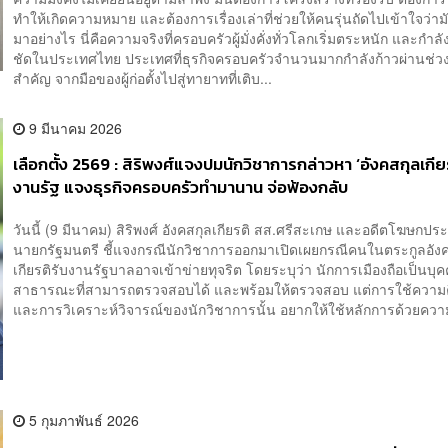
ทำให้เกิดความหมาย และต้องการเรื่องเล่าที่ช่วยให้คนรุ่นถัดไปเข้าใจว่ามั
มาอย่างไร นี่คือความจริงที่ครอบครัวผู้มั่งคั่งทั่วโลกเริ่มตระหนัก และกำ
ชัดในประเทศไทย ประเทศที่ธุรกิจครอบครัวจำนวนมากกำลังก้าวผ่านช่วง
สำคัญ จากมือของผู้ก่อตั้งไปสู่ทายาทที่เติบ...
9 มีนาคม 2026
เลือกตั้ง 2569 : สิริพงศ์แจงปมนักวิชาการกล่าวหา ‘อังคสกุลเกียร
งานรัฐ แจงธุรกิจครอบครัวทำมานาน จ่อฟ้องกลับ
วันนี้ (9 มีนาคม) สิริพงศ์ อังคสกุลเกียรติ สส.ศรีสะเกษ และอดีตโฆษกป
นายกรัฐมนตรี ชี้แจงกรณีนักวิชาการออกมาเปิดเผยกรณีคนในตระกูลอัง
เกียรติรับงานรัฐบาลอาจเข้าข่ายทุจริต โดยระบุว่า นักการเมืองถือเป็นบุ
สาธารณะที่สามารถตรวจสอบได้ และพร้อมให้ตรวจสอบ แต่การใช้ความค
และการวิเคราะห์วิจารณ์ของนักวิชาการนั้น อยากให้ใช้หลักการด้วยความไ
5 กุมภาพันธ์ 2026