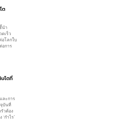
บโต
ี้นำ
วดเร็ว
งต่อโลกใบ
อต่อการ
บโตที่
ด้และการ
ุบันที่
รัวต้อง
อง ‘กำไร’