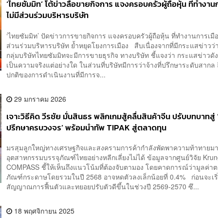
‘ไทยซัมมิท’ โต้ข่าวลือขายกิจการ แจงครอบครัวผู้ถือหุ้น ที่ทำงาน
ไม่มีส่วนร่วมบริหารบริษัท
‘ไทยซัมมิท’ ปัดข่าวการขายกิจการ แจงครอบครัวผู้ถือหุ้น ที่ทำงานการเมือ
ส่วนร่วมบริหารบริษัท ย้ำหยุดโยงการเมือง สืบเนื่องจากที่มีกระแสข่าวว่า ผ
กลุ่มบริษัทไทยซัมมิทจะมีการขายธุรกิจ ทางบริษัท ชี้แจงว่า กระแสข่าวดัง
เป็นความจริงแต่อย่างใด ในส่วนที่บริษัทมีการว่าจ้างที่ปรึกษาระดับสากล 
ปกติของการดำเนินงานที่มีการจ...
29 มกราคม 2026
เจาะวิธีคิด วีรชัย มั่นสินธร พลิกเกมสู้คลื่นสินค้าจีน ปรับบทบาทสู่ ‘ท
ปรึกษาครบวงจร’ พร้อมนำทัพ TIPAK สู่ตลาดทุน
มรสุมลูกใหญ่ทางเศรษฐกิจและสงครามการค้ากำลังพัดพาความท้าทายมาส
อุตสาหกรรมบรรจุภัณฑ์ไทยอย่างหลีกเลี่ยงไม่ได้ ข้อมูลจากศูนย์วิจัย Krun
COMPASS ชี้ให้เห็นถึงแนวโน้มที่ต้องจับตามอง โดยคาดการณ์ว่ามูลค่า
ภัณฑ์กระดาษโดยรวมในปี 2568 อาจหดตัวลงเล็กน้อยที่ 0.4% ก่อนจะเริ่
สัญญาณการฟื้นตัวและทยอยปรับตัวดีขึ้นในช่วงปี 2569-2570 ซึ...
18 พฤศจิกายน 2025