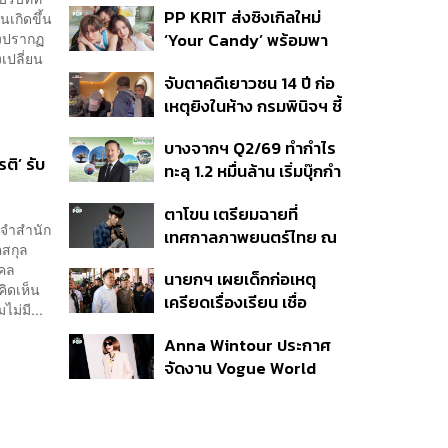
PP KRIT ส่งซิงเกิลใหม่
นเกิดขึ้น
ปมค้นประวัติคดีกราดยิงที่
ลังปรากฏ
‘Your Candy’ พร้อมพา
สหรัฐฯ
เปลี่ยน
ต้าเหนิง และ ณิชา ร่วมมิว
จับตาคดีเยาวชน 14 ปี ก่อ
สิกวิดีโอ
เหตุยิงในห้าง กรมพินิจฯ ชี้
ประพฤติดี-รับการรักษาต่อ
บางจากฯ Q2/69 ทำกำไร
เนื่อง ประเมินปล่อยตัว
ติ’ รับ
ทะลุ 1.2 หมื่นล้าน เริ่มบุ๊กกำ
ไร ‘SAF’ เชิงพาณิชย์ครั้ง
ตาโขน เตรียมฉายที่
แรก หนุนรายได้ครึ่งปีทะลุ
ระจำสำนัก
เทศกาลภาพยนตร์ไทย ณ
3.2 แสนล้าน
คสกุล
ประเทศบราซิล
คคล
นายกฯ เผยเด็กก่อเหตุ
ิดเห็น
เครียดเรื่องเรียน เชื่อ
ม่มี...
เตรียมการเป็นขั้นตอน ชี้มี
Anna Wintour ประกาศ
กระสุนอีกกว่า 30 นัด หาก
จัดงาน Vogue World
ไม่จบชีวิตตัวเองอาจสูญ
2027 ที่ซานฟรานซิสโก
เสียเพิ่ม