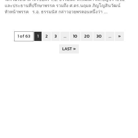
และประธานที่ปรึกษาพรรค รวมถึง ศ.ดร.นฤมล ภิญโญสินวัฒน์
หัวหน้าพรรค ร.อ. ธรรมนัส กล่าวอวยพรตอนหนึ่งว่า ...
1 of 63
1
2
3
...
10
20
30
...
»
LAST »