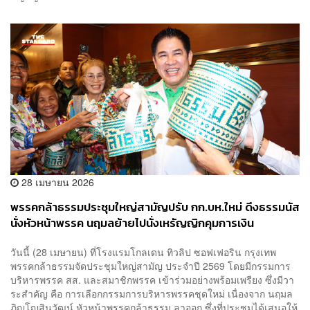
28 เมษายน 2026
​พรรคกล้าธรรมประชุมใหญ่สามัญปรับ กก.บห.ใหม่ ดึงธรรมนัส
นั่งหัวหน้าพรรค นฤมลย้ายไปนั่งเหรัญญิกคุมการเงิน
วันนี้ (28 เมษายน) ที่โรงแรมโกลเดน ทิวลิป ซอฟเฟอริน กรุงเทพ
พรรคกล้าธรรมจัดประชุมใหญ่สามัญ ประจําปี 2569 โดยมีกรรมการ
บริหารพรรค สส. และสมาชิกพรรค เข้าร่วมอย่างพร้อมเพรียง ซึ่งมีวา
ระสําคัญ คือ การเลือกกรรมการบริหารพรรคชุดใหม่ เนื่องจาก นฤมล
ภิญโญสินวัฒน์ หัวหน้าพรรคกล้าธรรม ลาออก ซึ่งที่ประชุมได้เสนอให้