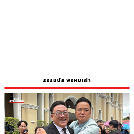
ธรรมนัส พรหมเผ่า