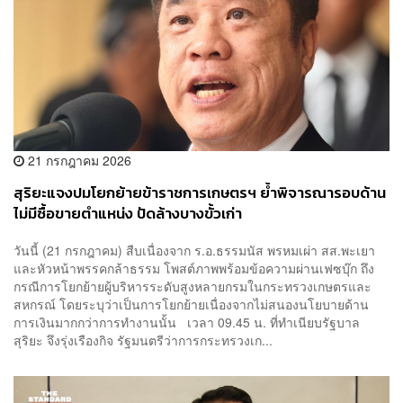
21 กรกฎาคม 2026
สุริยะแจงปมโยกย้ายข้าราชการเกษตรฯ ย้ำพิจารณารอบด้าน
ไม่มีซื้อขายตำแหน่ง ปัดล้างบางขั้วเก่า
วันนี้ (21 กรกฎาคม) สืบเนื่องจาก ร.อ.ธรรมนัส พรหมเผ่า สส.พะเยา
และหัวหน้าพรรคกล้าธรรม โพสต์ภาพพร้อมข้อความผ่านเฟซบุ๊ก ถึง
กรณีการโยกย้ายผู้บริหารระดับสูงหลายกรมในกระทรวงเกษตรและ
สหกรณ์ โดยระบุว่าเป็นการโยกย้ายเนื่องจากไม่สนองนโยบายด้าน
การเงินมากกว่าการทำงานนั้น เวลา 09.45 น. ที่ทำเนียบรัฐบาล
สุริยะ จึงรุ่งเรืองกิจ รัฐมนตรีว่าการกระทรวงเก...