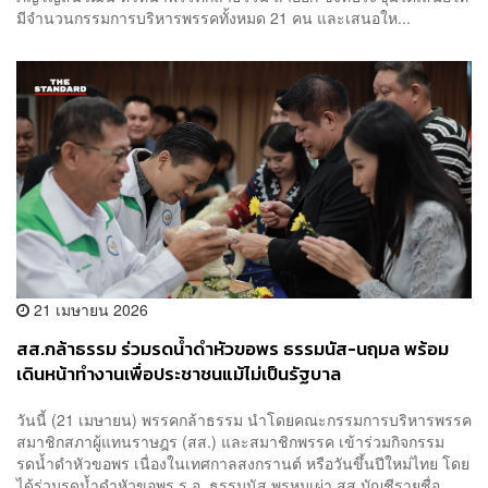
มีจำนวนกรรมการบริหารพรรคทั้งหมด 21 คน และเสนอให...
21 เมษายน 2026
​สส.กล้าธรรม ร่วมรดน้ำดำหัวขอพร ธรรมนัส-นฤมล พร้อม
เดินหน้าทํางานเพื่อประชาชนแม้ไม่เป็นรัฐบาล
วันนี้ (21 เมษายน) พรรคกล้าธรรม นำโดยคณะกรรมการบริหารพรรค
สมาชิกสภาผู้แทนราษฎร (สส.) และสมาชิกพรรค เข้าร่วมกิจกรรม
รดน้ำดำหัวขอพร เนื่องในเทศกาลสงกรานต์ หรือวันขึ้นปีใหม่ไทย โดย
ได้ร่วมรดน้ำดำหัวขอพร ร.อ. ธรรมนัส พรหมเผ่า สส.บัญชีรายชื่อ