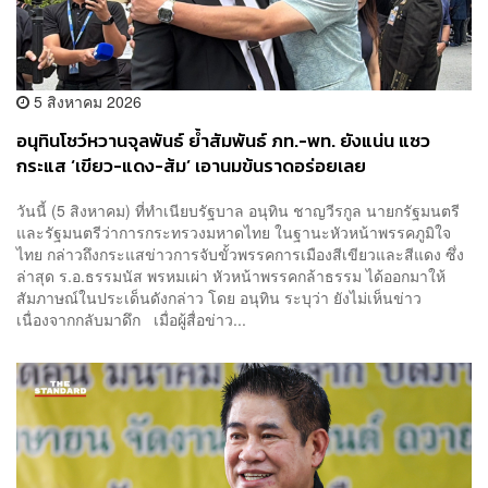
5 สิงหาคม 2026
อนุทินโชว์หวานจุลพันธ์ ย้ำสัมพันธ์ ภท.-พท. ยังแน่น แซว
กระแส ‘เขียว-แดง-ส้ม’ เอานมข้นราดอร่อยเลย
วันนี้ (5 สิงหาคม) ที่ทำเนียบรัฐบาล อนุทิน ชาญวีรกูล นายกรัฐมนตรี
และรัฐมนตรีว่าการกระทรวงมหาดไทย ในฐานะหัวหน้าพรรคภูมิใจ
ไทย กล่าวถึงกระแสข่าวการจับขั้วพรรคการเมืองสีเขียวและสีแดง ซึ่ง
ล่าสุด ร.อ.ธรรมนัส พรหมเผ่า หัวหน้าพรรคกล้าธรรม ได้ออกมาให้
สัมภาษณ์ในประเด็นดังกล่าว โดย อนุทิน ระบุว่า ยังไม่เห็นข่าว
เนื่องจากกลับมาดึก เมื่อผู้สื่อข่าว...