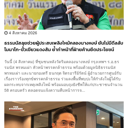
4 สิงหาคม 2026
ธรรมนัสลุยช่วยผู้ประสบเพลิงไหม้คลองนางหงษ์ ยันไม่มีดีลลับ
โมนาโก-ขั้วเขียวแดงส้ม ย้ำทำหน้าที่ฝ่ายค้านยึดประโยชน์
ประชาชน
วันนี้ (4 สิงหาคม) ที่ชุมชนหลังวัดริมคลองนางหงษ์ กรุงเทพฯ ร.อ.ธร
รมนัส พรหมเผ่า หัวหน้าพรรคกล้าธรรม พร้อมด้วยมูลนิธิธรรมนัส
พรหมเผ่า และนายกองตรี ธนกฤต จิตรอารีย์รัตน์ ผู้อำนวยการศูนย์รับ
เรื่องราวร้องทุกข์พรรคกล้าธรรม ร่วมลงพื้นที่พบปะให้กำลังใจผู้ได้รับ
ผลกระทบจากเหตุเพลิงไหม้ พร้อมมอบถุงยังชีพให้แก่ประชาชนจำนวน
58 ครอบครัว ตลอดจนแจ้งความคืบหน้าการจ...