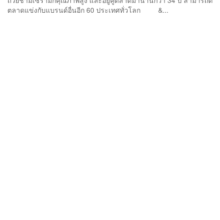
ถ้วยชามเซรามิกคุณภาพสูง และอยู่คู่ตลาดมานานกว่า 34 ปี สามารถตี
ตลาดแข่งกับแบรนด์อื่นอีก 60 ประเทศทั่วโลก &...