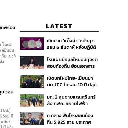
LATEST
ะบกพร่อง
เงินบาท ‘แข็งค่า’ หนักสุด
 โดยมี
รอบ 6 สัปดาห์ หลังปฏิบัติ
ต่ยืนยัน
การแทรกแซงเยนของ
กับแบงก์
โรมเผยข้อมูลใหม่ปมทุจริต
สหรัฐฯ-ญี่ปุ่น Standard
ห่ง
สอบท้องถิ่น ย้อนเอกสาร
Chartered เปิดเป้าสิ้นปีนี้
ประชุมปี 2567 พบชื่อ
จ่อแข็งต่อแตะ 32.50 บาท
เปิดบทใหม่ไทย-เมียนมา
อนุทิน จ่อสอบต่อเอี่ยว
ต่อดอลลาร์
ดัน JTC ในรอบ 10 ปี ปลุก
ตัดตอน ม.บูรพา หรือไม่
‘เส้นเลือดใหญ่’ ค้า
สูง วอน
มท. 2 ลุยชายแดนสุรินทร์
ชายแดน ท่าเรือน้ำลึก
สั่ง กฟภ. ขยายไฟฟ้า
ทวาย
‘ปราสาทตาควาย–เนิน
(ธปท.)
ก กลาง ฟันโกงสอบท้อง
 2562 มี
350’ เสริมความมั่นคง
ธนบัตร
ถิ่น 5,925 ราย ประกาศ
ชายแดน
ใจได้ถึง