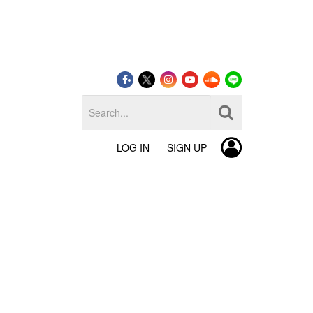
LOG IN
SIGN UP