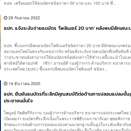
ธปท. เตรียมออกใช้ธนบัตรชนิดราคา 50 บาท และ 100 บาท ที่...
29 กันยายน 2022
ธปท. แจ้งระงับจ่ายธนบัตร ‘โพลิเมอร์ 20 บาท’ หลังพบมีลักษณ
ธปท. ชี้แจงกรณีพบธนบัตรโพลิเมอร์ชนิดราคา 20 บาท มีลักษณะบกพร่อง
หมายเลขไทยไม่ตรงกับเลขอารบิก พร้อมสั่งระงับจ่ายธนบัตรที่เหลือทันที แ
ว่าประชาชนยังสามารถใช้ธนบัตรชนิดดังกล่าวใช้ชำระหนี้และนำไปแลก
พาณิชย์ได้ตามปกติ วชิรา อารมย์ดี รองผู้ว่าการ ด้านบริหาร ธนาคารแ
ประเทศไทย (ธปท.) ชี้แจงกรณีพบธนบัตรโพลิเมอร์ ชนิดร...
14 ธันวาคม 2020
ธปท. ยืนยันธนบัตรที่ระลึกมีคุณสมบัติต่อต้านการปลอมแปลงขั้น
ประชาชนมั่นใจ
ไพบูลย์ กิตติศรีกังวาน รองผู้ว่าการด้านบริหาร ธนาคารแห่งประเทศไทย 
เปิดเผยว่า ธนบัตรที่ระลึกเนื่องในพระราชพิธีบรมราชาภิเษก พุทธศักราช
ลักษณะการต่อต้านการปลอมแปลงตามมาตรฐานขั้นสูงในระดับเดียวกับ
หมุนเวียนตามปกติ เช่นเดียวกันกับธนบัตรที่ระลึกในอดีต ประชาชนจึงมั่น