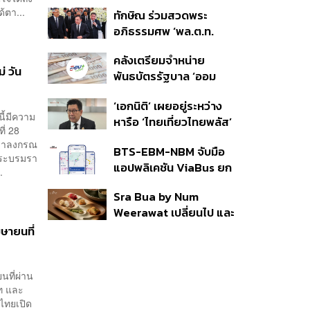
บัญชีใหม่ 7 ส.ค. ส่วน 97
้ตา...
ทักษิณ ร่วมสวดพระ
ราย รอ ป.ป.ช. ขีดเส้นแล้ว
อภิธรรมศพ ‘พล.ต.ท.
เสร็จ 31 ส.ค.
ผ่อน’ บิดา ‘พักตร์พิไล ทวี
คลังเตรียมจำหน่าย
สิน’ สิริอายุ 103 ปี แกนนำ
่ วัน
พันธบัตรรัฐบาล ‘ออม
เพื่อไทย-บุคคลหลาก
พลัส’ รอบถัดไป เร็วสุด 4
วงการร่วมอาลัย
‘เอกนิติ’ เผยอยู่ระหว่าง
ก.ย.นี้ อาจเพิ่มสัดส่วนการ
ี้มีความ
หารือ ‘ไทยเที่ยวไทยพลัส’
ขายแบบ Small Lot First
ี่ 28
มีสิทธิใช้งบจากเงินกู้ 4
มากขึ้น
ชิราลงกรณ
BTS-EBM-NBM จับมือ
แสนล้าน มั่นใจงบต่อ ‘ไทย
พระบรมรา
แอปพลิเคชัน ViaBus ยก
ช่วยไทย พลัส’ เฟส 2 มี
.
ระดับการติดตามตำแหน่ง
เพียงพอ
Sra Bua by Num
รถไฟฟ้า 3 สายแบบเรียล
Weerawat เปลี่ยนไป และ
ไทม์
นี่คือเหตุผลที่เราควรกลับ
มษายนที่
ไปอีกครั้ง
นที่ผ่าน
ท และ
ไทยเปิด