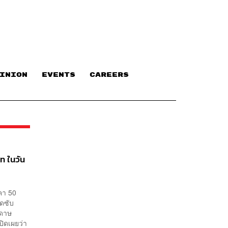
INION
EVENTS
CAREERS
ท ในวัน
คา 50
ูดซับ
ระดาษ
ปิดเผยว่า