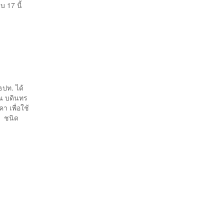
 17 นี้
ธปท. ได้
ณ บดินทร
 เพื่อใช้
้ ชนิด