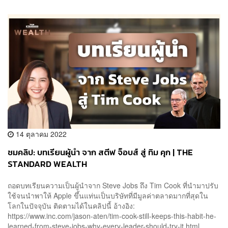
14 ตุลาคม 2022
ชมคลิป: บทเรียนผู้นำ จาก สตีฟ จ็อบส์ สู่ ทิม คุก | THE
STANDARD WEALTH
ถอดบทเรียนความเป็นผู้นำจาก Steve Jobs ถึง Tim Cook ที่นำมาปรับ
ใช้จนนำพาให้ Apple ขึ้นแท่นเป็นบริษัทที่มีมูลค่าตลาดมากที่สุดใน
โลกในปัจจุบัน ติดตามได้ในคลิปนี้ อ้างอิง:
https://www.inc.com/jason-aten/tim-cook-still-keeps-this-habit-he-
learned-from-steve-jobs-why-every-leader-should-try-it.html