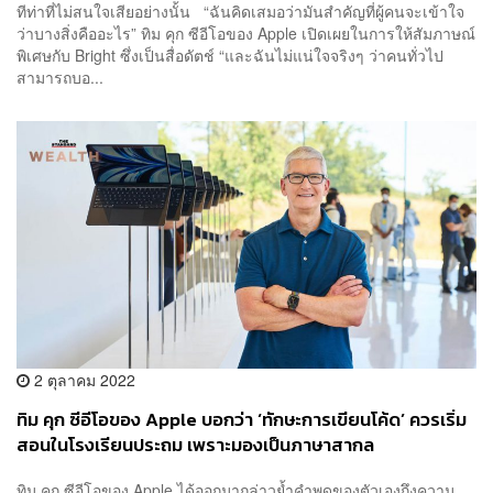
ทีท่าที่ไม่สนใจเสียอย่างนั้น “ฉันคิดเสมอว่ามันสำคัญที่ผู้คนจะเข้าใจ
ว่าบางสิ่งคืออะไร” ทิม คุก ซีอีโอของ Apple เปิดเผยในการให้สัมภาษณ์
พิเศษกับ Bright ซึ่งเป็นสื่อดัตช์ “และฉันไม่แน่ใจจริงๆ ว่าคนทั่วไป
สามารถบอ...
2 ตุลาคม 2022
ทิม คุก ซีอีโอของ Apple บอกว่า ‘ทักษะการเขียนโค้ด’ ควรเริ่ม
สอนในโรงเรียนประถม เพราะมองเป็นภาษาสากล
ทิม คุก ซีอีโอของ Apple ได้ออกมากล่าวย้ำคำพูดของตัวเองถึงความ