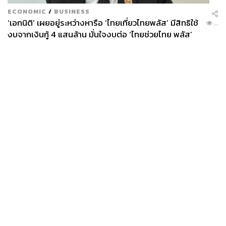
ECONOMIC
/
BUSINESS
‘เอกนิติ’ เผยอยู่ระหว่างหารือ ‘ไทยเที่ยวไทยพลัส’ มีสิทธิใช้
...
งบจากเงินกู้ 4 แสนล้าน มั่นใจงบต่อ ‘ไทยช่วยไทย พลัส’
เฟส 2 มีเพียงพอ
News
Wealth
Pop
Podcast
Video
Now
Opinion
Careers
Events
Privacy
About
Contact
Policy
FOR
ADVERTISING
MEMBERSHIP