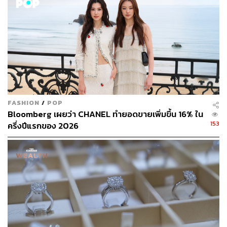
TAGS:
Steve Jobs
Bloomberg
macOS
MacBook Pro
ทิม คุก
Apple
Tim Cook
FASHION
/
POP
674
Bloomberg เผยว่า CHANEL ทำยอดขายเพิ่มขึ้น 16% ใน
153
ครึ่งปีแรกของ 2026
ABOUT THE AUTHOR
อรุณ เหล่าสิล
นักศึกษาฝึกงานประจำกองบรรณาธิการ ​​THE
STANDARD WEALTH