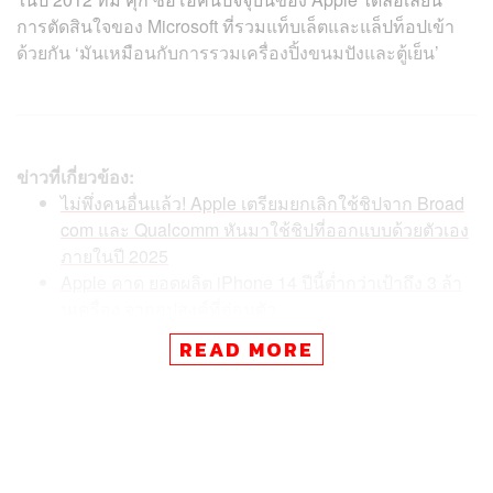
การตัดสินใจของ Microsoft ที่รวมแท็บเล็ตและแล็ปท็อปเข้า
ด้วยกัน ‘มันเหมือนกับการรวมเครื่องปิ้งขนมปังและตู้เย็น’
ข่าวที่เกี่ยวข้อง:
ไม่พึ่งคนอื่นแล้ว! Apple เตรียมยกเลิกใช้ชิปจาก Broad
com และ Qualcomm หันมาใช้ชิปที่ออกแบบด้วยตัวเอง
ภายในปี 2025
Apple คาด ยอดผลิต iPhone 14 ปีนี้ต่ำกว่าเป้าถึง 3 ล้า
นเครื่อง จากอุปสงค์ที่อ่อนตัว
แม้ของใหม่ยังไม่ทันได้ซื้อ แต่ ‘ข่าวลือ’ มาอีกแล้ว Appl
READ MORE
e อาจเข็น MacBook Pro ที่มีชิป M2 Max และเปิดตัว M
acBook Air รุ่น 15 นิ้ว เป็นครั้งแรก