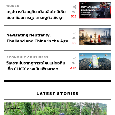
WORLD
สรุปภารกิจอนุทิน เยือนอินโดนีเซีย
523
ขับเคลื่อนการทูตเศรษฐกิจเชิงรุก
ประกาศหุ้นส่วนยุทธศาสตร์ไทย –
อินโดนีเซีย
Navigating Neutrality:
Thailand and China in the Age
156
of a New Global Order
ECONOMIC
/
BUSINESS
วิเคราะห์ปรากฏการณ์คนแห่ขอสิน
2.5K
เชื่อ CLICX อาจเป็นเพียงยอด
ภูเขาน้ำแข็ง ของปัญหาหนี้ครัว
เรือนไทยที่ถูกซุกไว้
LATEST STORIES