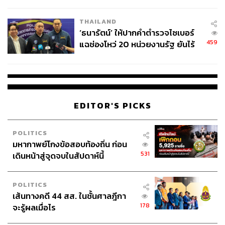
ชีวิต
THAILAND
‘ธนารัตน์’ ให้ปากคำตำรวจไซเบอร์
459
แฉช่องโหว่ 20 หน่วยงานรัฐ ยันไร้
นัยทางการเมือง
EDITOR'S PICKS
POLITICS
มหากาพย์โกงข้อสอบท้องถิ่น ก่อน
531
เดินหน้าสู่จุดจบในสัปดาห์นี้
POLITICS
เส้นทางคดี 44 สส. ในชั้นศาลฎีกา
178
จะรู้ผลเมื่อไร