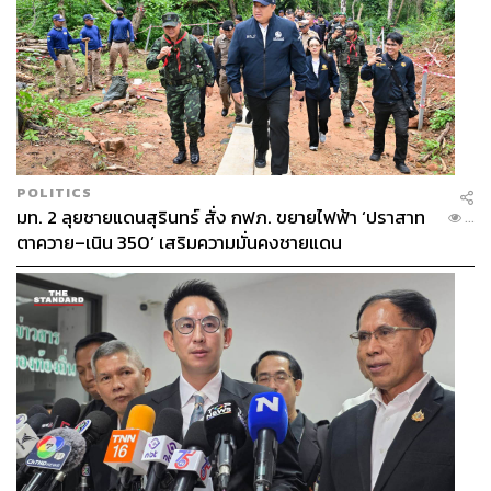
POLITICS
มท. 2 ลุยชายแดนสุรินทร์ สั่ง กฟภ. ขยายไฟฟ้า ‘ปราสาท
...
ตาควาย–เนิน 350’ เสริมความมั่นคงชายแดน