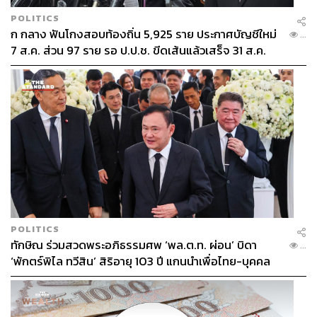
POLITICS
ก กลาง ฟันโกงสอบท้องถิ่น 5,925 ราย ประกาศบัญชีใหม่
...
7 ส.ค. ส่วน 97 ราย รอ ป.ป.ช. ขีดเส้นแล้วเสร็จ 31 ส.ค.
POLITICS
ทักษิณ ร่วมสวดพระอภิธรรมศพ ‘พล.ต.ท. ผ่อน’ บิดา
...
‘พักตร์พิไล ทวีสิน’ สิริอายุ 103 ปี แกนนำเพื่อไทย-บุคคล
หลากวงการร่วมอาลัย