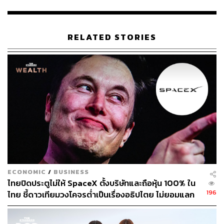
ระบบปฏิบัติการ iPad และ Mac เข้าด้วยกัน คนที่คุ้นเคยกับ
สถานการณ์ดังกล่าวกล่าวว่า Mac หน้าจอสัมผัสเครื่องแรกมี
แนวโน้มที่จะใช้ macOS
RELATED STORIES
อ้างอิง:
https://www.businessinsider.com/apple-is-working-o
n-touch-screen-macbook-pro-report-2023-1
https://www.bloomberg.com/news/articles/2023-01-1
1/apple-working-on-adding-touch-screens-to-macs-i
n-major-turnabout
สามารถติดตาม THE STANDARD WEALTH
ผ่านแอปพลิเคชันต่างๆ ที่คุณสะดวกหรือใช้งานอยู่แล้วได้เลย
ECONOMIC
/
BUSINESS
ไทยปิดประตูไม่ให้ SpaceX ตั้งบริษัทและถือหุ้น 100% ใน
196
ไทย ชี้ดาวเทียมวงโคจรต่ำเป็นเรื่องอธิปไตย ไม่ยอมแลก
ในโต๊ะเจรจาการค้า