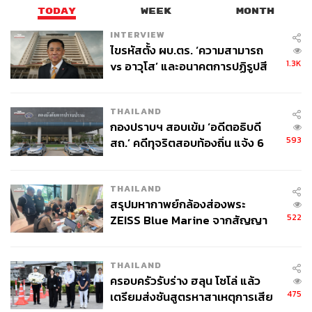
TODAY
WEEK
MONTH
INTERVIEW
ไขรหัสตั้ง ผบ.ตร. ‘ความสามารถ
1.3K
vs อาวุโส’ และอนาคตการปฏิรูปสี
กากี กับ พล.ต.อ. เอก อังสนานนท์
THAILAND
กองปราบฯ สอบเข้ม ‘อดีตอธิบดี
593
สถ.’ คดีทุจริตสอบท้องถิ่น แจ้ง 6
ข้อหาหนัก จ่อชง ป.ป.ช. 12 ส.ค. นี้
THAILAND
สรุปมหากาพย์กล้องส่องพระ
522
ZEISS Blue Marine จากสัญญา
ผลิต 8.3 ล้าน สู่ข้อพิพาท ‘มา
เวลล์ฯ’ ฟ้อง ‘โทน บางแค’ ผิดนัด
THAILAND
จ่ายหนี้-แอบระบุแบรนด์
ครอบครัวรับร่าง ฮลุน โซโล่ แล้ว
475
เตรียมส่งชันสูตรหาสาเหตุการเสีย