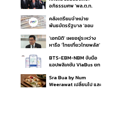
ราย รอ ป.ป.ช. ขีดเส้นแล้ว
อภิธรรมศพ ‘พล.ต.ท.
เสร็จ 31 ส.ค.
ผ่อน’ บิดา ‘พักตร์พิไล ทวี
คลังเตรียมจำหน่าย
สิน’ สิริอายุ 103 ปี แกนนำ
พันธบัตรรัฐบาล ‘ออม
เพื่อไทย-บุคคลหลาก
พลัส’ รอบถัดไป เร็วสุด 4
วงการร่วมอาลัย
‘เอกนิติ’ เผยอยู่ระหว่าง
ก.ย.นี้ อาจเพิ่มสัดส่วนการ
หารือ ‘ไทยเที่ยวไทยพลัส’
ขายแบบ Small Lot First
มีสิทธิใช้งบจากเงินกู้ 4
มากขึ้น
BTS-EBM-NBM จับมือ
แสนล้าน มั่นใจงบต่อ ‘ไทย
แอปพลิเคชัน ViaBus ยก
ช่วยไทย พลัส’ เฟส 2 มี
ระดับการติดตามตำแหน่ง
เพียงพอ
Sra Bua by Num
รถไฟฟ้า 3 สายแบบเรียล
Weerawat เปลี่ยนไป และ
ไทม์
นี่คือเหตุผลที่เราควรกลับ
ไปอีกครั้ง