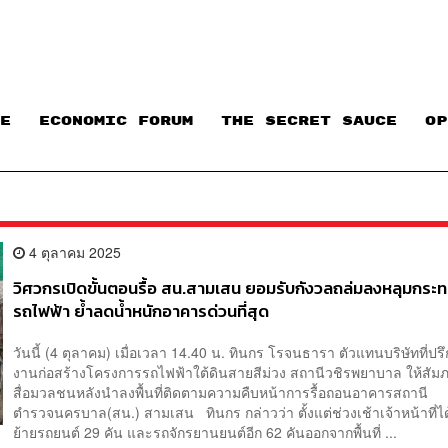
E
ECONOMIC FORUM
THE SECRET SAUCE​
OP
4 ตุลาคม 2025
วิศวกรเปิดขั้นตอนรื้อ สน.สามเสน ยอมรับกังวลถล่มลงหลุมกระท
รถไฟฟ้า ย้ำลดน้ำหนักอาคารด่วนที่สุด
วันนี้ (4 ตุลาคม) เมื่อเวลา 14.40 น. ทินกร โรจนธารา ตัวแทนบริษัทที่ปร
งานก่อสร้างโครงการรถไฟฟ้าใต้ดินสายสีม่วง สถานีวชิรพยาบาล ให้สัม
สื่อมวลชนหลังนำลงพื้นที่ติดตามความคืบหน้าการรื้อถอนอาคารสถานี
ตำรวจนครบาล(สน.) สามเสน ทินกร กล่าวว่า ตั้งแต่ช่วงเช้าเจ้าหน้าที่ได
ย้ายรถยนต์ 29 คัน และรถจักรยานยนต์อีก 62 คันออกจากพื้นที่ ...