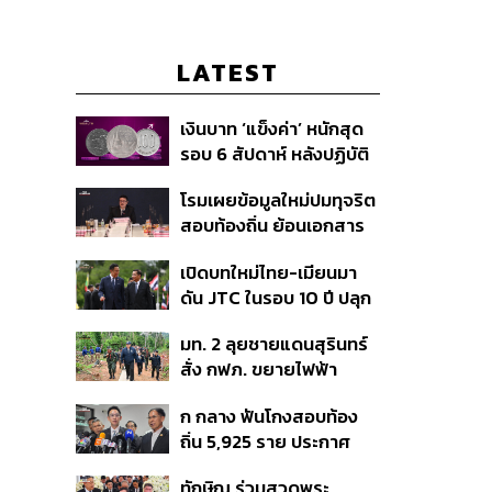
LATEST
เงินบาท ‘แข็งค่า’ หนักสุด
รอบ 6 สัปดาห์ หลังปฏิบัติ
การแทรกแซงเยนของ
โรมเผยข้อมูลใหม่ปมทุจริต
สหรัฐฯ-ญี่ปุ่น Standard
สอบท้องถิ่น ย้อนเอกสาร
Chartered เปิดเป้าสิ้นปีนี้
ประชุมปี 2567 พบชื่อ
จ่อแข็งต่อแตะ 32.50 บาท
เปิดบทใหม่ไทย-เมียนมา
อนุทิน จ่อสอบต่อเอี่ยว
ต่อดอลลาร์
ดัน JTC ในรอบ 10 ปี ปลุก
ตัดตอน ม.บูรพา หรือไม่
‘เส้นเลือดใหญ่’ ค้า
มท. 2 ลุยชายแดนสุรินทร์
ชายแดน ท่าเรือน้ำลึก
สั่ง กฟภ. ขยายไฟฟ้า
ทวาย
‘ปราสาทตาควาย–เนิน
ก กลาง ฟันโกงสอบท้อง
350’ เสริมความมั่นคง
ถิ่น 5,925 ราย ประกาศ
ชายแดน
บัญชีใหม่ 7 ส.ค. ส่วน 97
ทักษิณ ร่วมสวดพระ