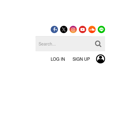
LOG IN
SIGN UP