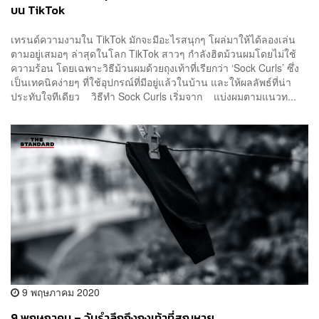
บน TikTok
เทรนด์ความงามใน TikTok มักจะมีอะไรสนุกๆ โผล่มาให้ได้ลองเล่น
ตามอยู่เสมอๆ ล่าสุดในโลก TikTok สาวๆ กำลังฮิตม้วนผมโดยไม่ใช้
ความร้อน โดยเฉพาะวิธีม้วนผมด้วยถุงเท้าที่เรียกว่า ‘Sock Curls’ ซึ่ง
เป็นเทคนิคง่ายๆ ที่ใช้อุปกรณ์ที่มีอยู่แล้วในบ้าน และให้ผลลัพธ์ที่น่า
ประทับใจทีเดียว วิธีทำ Sock Curls เริ่มจาก แบ่งผมตามแนวท...
9 พฤษภาคม 2020
9 พฤษภาคม – วันรำลึกถึงถุงเท้าที่สูญหาย