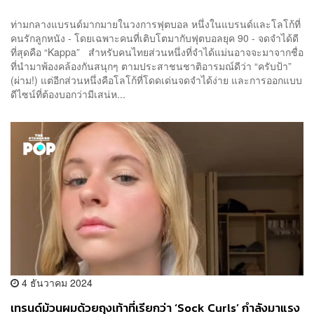
ท่ามกลางแบรนด์มากมายในวงการฟุตบอล หนึ่งในแบรนด์และโลโก้ที่
คนรักลูกหนัง - โดยเฉพาะคนที่เติบโตมากับฟุตบอลยุค 90 - จดจำได้ดี
ที่สุดคือ “Kappa” สำหรับคนไทยส่วนหนึ่งที่จำได้แม่นอาจจะมาจากชื่อ
ที่นำมาพ้องคล้องกันสนุกๆ ตามประสาชนชาติอารมณ์ดีว่า “ครับป้า”
(ผ่าม!) แต่อีกส่วนหนึ่งคือโลโก้ที่โดดเด่นจดจำได้ง่าย และการออกแบบ
ดีไซน์ที่ต้องบอกว่ามีเสน่ห...
4 ธันวาคม 2024
เทรนด์ม้วนผมด้วยถุงเท้าที่เรียกว่า ‘Sock Curls’ กำลังมาแรง