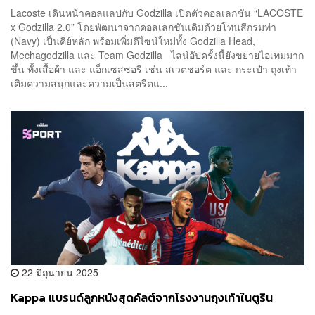
Lacoste เดินหน้าคอลแลปกับ Godzilla เปิดตัวคอลเลกชัน “LACOSTE
x Godzilla 2.0” โดยพัฒนาจากคอลเลกชันเดิมด้วยโทนสีกรมท่า
(Navy) เป็นคีย์หลัก พร้อมเพิ่มดีไซน์ใหม่ทั้ง Godzilla Head,
Mechagodzilla และ Team Godzilla ไลน์อัปครั้งนี้ยังขยายไอเทมมาก
ขึ้น ทั้งเสื้อผ้า และ แอ็กเซสซอรี เช่น สเวตชอร์ต และ กระเป๋า ถุงเท้า
เติมความสนุกและความเป็นสตรีตแ...
22 มิถุนายน 2025
Kappa แบรนด์ลูกหนังสุดคัลต์จากโรงงานถุงเท้าในตูริน