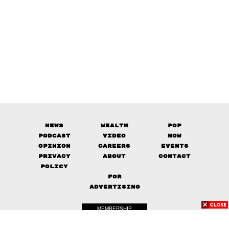
News
Wealth
Pop
Podcast
Video
Now
Opinion
Careers
Events
Privacy
About
Contact
Policy
FOR
ADVERTISING
MEMBERSHIP