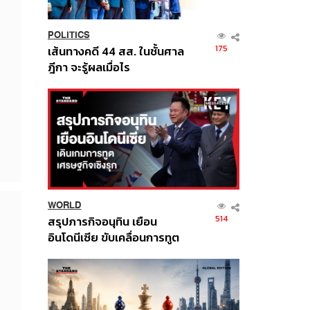
POLITICS
175
เส้นทางคดี 44 สส. ในชั้นศาล
ฎีกา จะรู้ผลเมื่อไร
WORLD
514
สรุปภารกิจอนุทิน เยือน
อินโดนีเซีย ขับเคลื่อนการทูต
เศรษฐกิจเชิงรุก ประกาศหุ้น
ส่วนยุทธศาสตร์ไทย –
อินโดนีเซีย