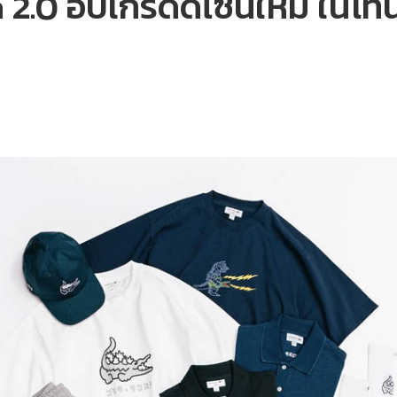
.0 อัปเกรดดีไซน์ใหม่ ในโทน