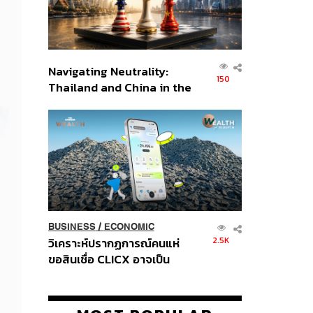
Navigating Neutrality:
150
Thailand and China in the
Age of a New Global
Order
BUSINESS
/
ECONOMIC
2.5K
วิเคราะห์ปรากฏการณ์คนแห่
ขอสินเชื่อ CLICX อาจเป็น
เพียงยอดภูเขาน้ำแข็ง ของ
ปัญหาหนี้ครัวเรือนไทยที่ถูกซุก
ไว้