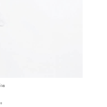
้วย
ละ