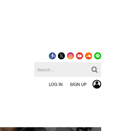
LOG IN
SIGN UP