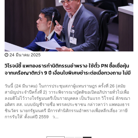
24 มีนาคม 2025
วิโรจน์ชี้ แพทองธารทำนิติกรรมอำพราง ใช้ตั๋ว PN ซื้อเชื่อหุ้น
จากเครือญาติกว่า 9 ปี เงื่อนไขพิเศษชำระต่อเมื่อทวงถาม ไม่มี
กำหนดจ่าย
วันนี้ (24 มีนาคม) ในการประชุมสภาผู้แทนราษฎร​ ครั้งที่ 26 (สมัย
สามัญประจำปีครั้งที่ 2) วาระพิจารณาญัตติขอเปิดอภิปรายทั่วไปเพื่อ
ลงมติไม่ไว้วางใจรัฐมนตรีเป็นรายบุคคล เป็นวันแรก วิโรจน์ ลักขณา
อดิศร สส. แบบบัญชีรายชื่อ พรรคประชาชน กล่าวหาว่า แพทองธาร
ชินวัตร นายกรัฐมนตรี มีการทำนิติกรรมอำพรางเพื่อหลีกเลี่ยง ‘ภาษี
การรับให้’ ตั้งแต่ปี 2559 ว...