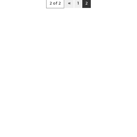
2 of 2
«
1
2