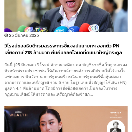
25 มีนาคม 2025
วิโรจน์​ขออธิบดีกรมสรรพากรชี้แจงปม​นายกฯ​ ออกตั๋ว​ PN
เลี่ยงภาษี 218 ล้านบาท ยืนยันออกโฉนดที่ดินเขาใหญ่​ตระกูล
ชินวัตรไม่ถูกต้อง
วันนี้ (25 มีนาคม) วิโรจน์​ ลักขณาอดิศร​ สส.บัญชีรายชื่อ ในฐานะรอง
หัวหน้าพรรคประชาชน ให้สัมภาษณ์ภายหลังการอภิปรายไม่ไว้วางใจ
แพทองธาร ชินวัตร นายกรัฐมนตรี​ กรณีนายกรัฐมนตรีซื้อหุ้นต่อมา
จากมารดาและเครือญาติ รวม 5 ราย ในรูปแบบตั๋วสัญญาใช้เงิน (PN)
มูลค่า 4.4 พันล้านบาท โดยมีการตั้งข้อสังเกตว่าเป็นช่องโหว่ทาง
กฎหมายเลี่ยงมิให้มารดาและเครือญาติต้องจ่ายภ...