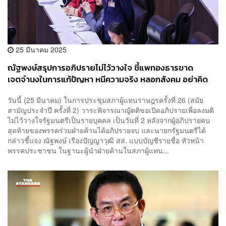
25 มีนาคม 2025
ณัฐพงษ์สรุปการอภิปรายไม่ไว้วางใจ ชี้แพทองธารขาด
เจตจำนงในการแก้ปัญหา หนีความจริง หลอกสังคม อย่าคิด
เป็นเหยื่อการเมืองคนเดียวในฐานะ ‘ลูกทักษิณ’
วันนี้ (25 มีนาคม) ในการประชุมสภาผู้แทนราษฎรครั้งที่ 26 (สมัย
สามัญประจำปี ครั้งที่ 2) วาระพิจารณาญัตติขอเปิดอภิปรายเพื่อลงมติ
ไม่ไว้วางใจรัฐมนตรีเป็นรายบุคคล เป็นวันที่ 2 หลังจากผู้อภิปรายคน
สุดท้ายของพรรคร่วมฝ่ายค้านได้อภิปรายจบ และนายกรัฐมนตรีได้
กล่าวชี้แจง ณัฐพงษ์ เรืองปัญญาวุฒิ สส. แบบบัญชีรายชื่อ หัวหน้า
พรรคประชาชน ในฐานะผู้นำฝ่ายค้านในสภาผู้แทน...