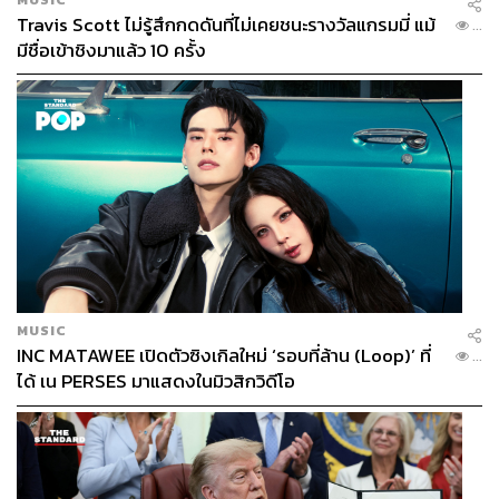
Travis Scott ไม่รู้สึกกดดันที่ไม่เคยชนะรางวัลแกรมมี่ แม้
...
มีชื่อเข้าชิงมาแล้ว 10 ครั้ง
พล.อ.ประวิตร วงษ์สุวรรณ ปรากฏตัวในที่ประชุมสภาผู้แทน
ราษฎร
เตรียมอภิปราย
ภาพ:
ศวิตา พูลเสถียร
MUSIC
แต่สุดท้าย
พล.อ. ประวิตร
ใช้เวลาในการอภิปรายเองและใช้
INC MATAWEE เปิดตัวซิงเกิลใหม่ ‘รอบที่ล้าน (Loop)’ ที่
...
เวลาทั้งสิ้น 10 นาที เช่น การบริหารเศรษฐกิจล้มเหลว,
ได้ เน PERSES มาแสดงในมิวสิกวิดีโอ
นโยบายต่างประเทศและความมั่นคง เช่น เรื่อง MOU 44, ร่าง
กฎหมายประกอบธุรกิจสถานบันเทิงครบวงจร
(Entertainment Complex) และนายกรัฐมนตรีขาดคุณสมบัติ
ตามรัฐธรรมนูญมาตรา 160 (4) และ (5) ไม่มีความซื่อสัตย์