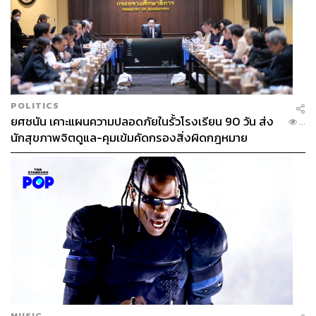
ซักฟอกครั้งแรกในชีวิตของประวิตร
อีกหนึ่งในไฮไลต์ที่ถูกจับจากคนไทยทั้งประเทศ สื่อทุกแขนง
จับตามองตั้งแต่เปิดตัวว่าจะร่วมซักฟอกนายกรัฐมนตรีไข่ใน
หินของศัตรูหมาย 1 ทักษิณ ชินวัตร คือ พล.อ. ประวิตร วงษ์
POLITICS
สุวรรณ ซึ่งเข้าปฏิบัติหน้าที่ สส. แบบบัญชีรายชื่อ เพียงหนึ่ง
ยศชนัน เคาะแผนความปลอดภัยในรั้วโรงเรียน 90 วัน ส่ง
...
เดียวของพรรคพลังประชารัฐในรอบ 1 ปี 8 เดือน และร่วมอภิ
นักสุขภาพจิตดูแล-คุมเข้มคัดกรองสิ่งผิดกฎหมาย
ปรายฯ ครั้งแรกในชีวิต
หลังจากที่มีกระแสข่าวก่อนหน้าว่ามีการพูดคุยหลังบ้าน และ
เตรียมสร้างบิ๊กเซอร์ไพรส์ด้วยการมอบเวลาโควตาของพลัง
ประชารัฐให้
ร.ต.อ. เฉลิม อยู่บำรุง
สส. แบบบัญชีรายชื่อ
พรรคเพื่อไทย ซักฟอกนายกฯ แทน
MUSIC