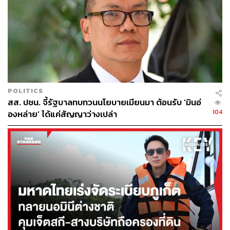
จนถึงขั้นเกือบเซ็นเซอร์กันนั้นคือปัญหาภายในพื้นที่สนธยา
ของกองทัพ ที่ สส. พรรคประชาชน ตั้งข้อสังเกตว่าเข้มข้นเสีย
ยิ่งกว่าสมัยรัฐบาลทหารเสียอีก
ปรากฏการณ์ของเวทีซักฟอกนี้จึงเป็นตัวชี้วัดที่ชัดเจนว่า ‘ดีล
แลกประเทศ’ นั้นไปไกลเกินกว่าคุณสมบัติของนายกรัฐมนตรี
หรือการชักใยโดยบุคคลนอกระบบแล้ว แต่เป็นแลกอำนาจ
บริหารประเทศไปกับการจำยอมถูกบงการโดยระบอบอำนาจ
POLITICS
สส. ปชน. จี้รัฐบาลทบทวนนโยบายเมียนมา ต้อนรับ ‘มินอ่
เก่าที่เอารัฐบาลพลเรือนมาเป็นฉากหน้ากางกั้น และแม้แต่คน
104
องหล่าย’ ได้แค่สัญญาว่างเปล่า
สำคัญในรัฐบาลก็ยังตกเป็นเป้าหมายเสียเอง