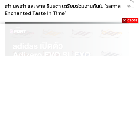
เก้า นพเก้า และ พาย รินรดา เตรียมร่วมงานกันใน ‘รสกาล
...
Enchanted Taste In Time’
กลุ่มนายกรัฐมนตรีและผู้นำฝ่ายค้านทักทายซึ่งกันและกันบน
บัลลังก์คณะรัฐมนตรี หลังจบการลงมติไม่ไว้วางใจ
ภาพ:
ฐานิส สุดโต
TAGS:
พรรคฝ่ายค้าน
อภิปรายไม่ไว้วางใจ 2568
วิโรจน์ ลักขณาอดิศร
อภิปรายไม่ไว้วางใจ
ปฏิบัติการไอโอ
รัฐบาล แพทองธาร ชินวัตร
ทักษิณ ชินวัตร
IO
ตั๋วสัญญาใช้เงิน (ตั๋ว PN)
นายกรัฐมนตรี
โรงพยาบาลตำรวจ
พรรคเพื่อไทย
SPORT
Key Messages
ประวิตร วงษ์สุวรรณ
adidas เปิดตัว Adizero EVO SL EXO คอลเล็กชันพิเศษ
...
ณัฐพงษ์ เรืองปัญญาวุฒิ
พรรคพลังประชารัฐ
รับฤดูกาล College Football
การซักฟอกรัฐบาล
พรรคร่วมรัฐบาล
Entertainment Complex
แพทองธาร ชินวัตร
ชยพล สท้อนดี
การอภิปรายไม่ไว้วางใจ
พรรคประชาชน