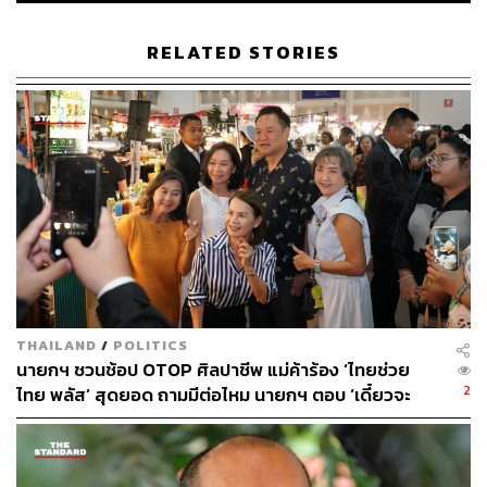
ชั้น 14 ที่ยังไม่ได้คำตอบ ท้ายสุด ‘กี้กี้’ กลับเป็นสิ่งเดียวที่ติดอยู่
ในสมองคนหมู่มาก
RELATED STORIES
ถึงกระนั้นเอง ความเดือดดาลก็พุ่งสูงขึ้น เมื่อ
ชยพล สท้อนดี
สส. กทม. พรรคประชาชน เปิดเผยข้อมูลลับเรื่องปฏิบัติการ
ข้อมูลข่าวสารของกองทัพ หรือ
IO
ที่เติบโตขึ้นอย่างมาก และ
ยังมีการจับตาเป้าหมายหลายคนที่มีพฤติกรรมเป็นปฏิปักษ์กับ
สถาบันพระมหากษัตริย์ ตั้งแต่อดีตหัวหน้าพรรคก้าวไกล นัก
วิชาการ ภาคประชาสังคม ตลอดจนบุคคลทางการเมืองอย่าง
ทักษิณ ชินวัตร, ร.อ. ธรรมนัส พรหมเผ่า
และ
อนุทิน ชาญวีร
กูล
การลุกขึ้นประท้วงอย่างเป็นเรื่องเป็นราว จนเกือบถึงขั้นที่
ประธานซึ่งคุมการประชุมขณะนั้น จะสั่งยุติการอภิปราย และ
ห้ามเปิดเผยข้อมูลบนจอในห้องประชุม
THAILAND
/
POLITICS
ถึงแม้ข้อกล่าวหาเรื่องการทำนิติกรรมอำพรางของนายก
นายกฯ ชวนช้อป OTOP ศิลปาชีพ แม่ค้าร้อง ‘ไทยช่วย
2
รัฐมนตรีและที่ดินเสี่ยงผิดกฎหมาย Thames Valley น่าจะเป็น
ไทย พลัส’ สุดยอด ถามมีต่อไหม นายกฯ ตอบ ‘เดี๋ยวจะ
พยายาม’
ส่วนสำคัญในยุทธการโรยเกลือที่ฝ่ายค้านสามารถเดินหน้า
ขยายผลเอาผิดทางอาญาและจริยธรรมต่อนายกรัฐมนตรีได้
แต่ข้อเท็จจริงก็ฟ้องว่าเรื่องที่ ‘แตะไม่ได้’ จริงๆ ของรัฐบาลนี้