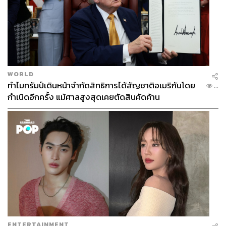
สุจริตเป็นที่ประจักษ์ ทำนิติกรรมอำพรางหลีกเลี่ยงภาษี ฝ่าฝืน
มาตรฐานทางจริยธรรมอย่างร้ายแรง
“จึงเห็นใจนายกรัฐมนตรีที่ต้องมาเป็นผู้ตัดสินใจในเรื่องที่ไม่มี
ประสบการณ์ ประเทศชาติไม่ใช่เวทีให้มือสมัครเล่นมาซ้อม
มือได้”
WORLD
ทำไมทรัมป์เดินหน้าจำกัดสิทธิการได้สัญชาติอเมริกันโดย
ทั้งนี้ เมื่อลงมติแล้วนั้นพบว่าพรรคพลังประชารัฐ 19 เสียง
...
กำเนิดอีกครั้ง แม้ศาลสูงสุดเคยตัดสินคัดค้าน
โหวตไม่ไว้วางใจ และมีงูเห่าโหวตไว้วางใจ 1 คน คือ
กาญจนา จังหวะ
สส. ชัยภูมิ ที่ตัวยังอยู่กับลุง แต่ใจนั้นอยู่ที่อื่น
ตั้งนานแล้ว
ENTERTAINMENT