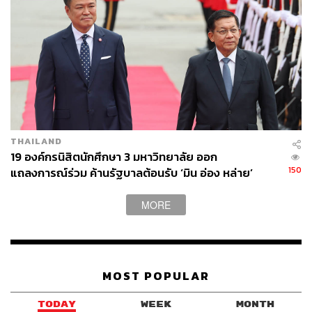
โรงแรม Thames Valley Khao Yai ของตระกูลชินวัตร, การ
ทำสัญญาซื้อขายไฟฟ้า, การพักรักษาตัวของทักษิณ ชินวัตร
อดีตนายกรัฐมนตรี ที่ชั้น 14 โรงพยาบาลตำรวจ รวมถึงการดี
ลกับปีศาจเพื่อจัดตั้งรัฐบาล โดยให้เหตุผลว่าทุกเรื่องที่ซักฟอก
มาไม่ได้เกิดขึ้นในรัฐบาลแพทองธาร ชินวัตร
แต่ไฮไลต์สำคัญที่ทำให้ถูกวิจารณ์ความเป็นนายกฯ Gen Y
คือคำที่ใช้โต้กลับพรรคร่วมฝ่ายค้าน ที่แฝงน้ำเสียงเหน็บแนม
THAILAND
ยอกย้อน เช่น “
ที่สมาชิกอาวุโสพูดมาไม่เป็นความจริง”, “แม้
19 องค์กรนิสิตนักศึกษา 3 มหาวิทยาลัย ออก
ดิฉันจะอายุน้อยกว่าท่าน แต่มั่นใจว่าเสียภาษีให้รัฐบาล
150
แถลงการณ์ร่วม ค้านรัฐบาลต้อนรับ ‘มิน อ่อง หล่าย’
มากกว่าท่านแน่นอน” จนถึง “อย่างน้อยท่านจะได้รู้ว่าการถูก
เข้าใจผิดเป็นอย่างไร”
MORE
แม้จะดูหลักแหลมและสร้างสีสัน แต่ขณะเดียวกันก็สะท้อนว่า
นายกรัฐมนตรียังไม่ได้มุ่งเน้นจะหักล้างข้อกล่าวหาด้วยข้อ
เท็จจริงที่ครอบคลุมทั่วถึง หรืออย่างน้อยแสดงความจริงใจต่อ
MOST POPULAR
การชี้แจง ตรงกันข้ามกลับเป็นการตอบโต้ระหว่างกัน
มากกว่า
TODAY
WEEK
MONTH