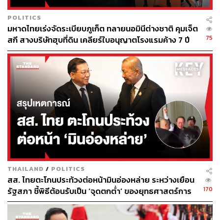
POLITICS
มหาดไทยเร่งจัดระเบียบภูเก็ต ทลายนอมินีต่างชาติ คุมเจ็ต
75
สกี สางบริษัทฮุบที่ดิน เคลียร์ใบอนุญาตโรงแรมค้าง 7 ปี
ชยพล สท้อนดี, วิโรจน์ ลักขณาอดิศร และ ปกรณ์วุฒิ อุดม
พิพัฒน์สกุล
แถลงข่าวแสดงความไม่เห็นด้วยที่รองประธานสภาเกือบ
วินิจฉัยให้หยุดการอภิปราย
ภาพ:
ณาฌารัฐ ภักดีอาสา
นายกฯ Gen Y ปฏิเสธทุกข้อกล่าวหา ไฟต์เพื่อพ่อเต็มที่
ตลอดการอภิปราย 2 วัน แพทองธาร ชินวัตร นายกรัฐมนตรี
THAILAND
/
POLITICS
ลุกขึ้นชี้แจงเพียง 5 ครั้ง พร้อมปฏิเสธไม่เป็นความจริงในทุกๆ
สส. ไทยตะโกนประท้วงต่อหน้ามินอ่องหล่าย ระหว่างเยือน
เรื่อง
170
รัฐสภา ชี้พิธีต้อนรับเป็น ‘จุดตกต่ำ’ ของยุทธศาสตร์การ
ทูตไทย
ทั้งการเลี่ยงจ่ายภาษี ใช้ตั๋ว P/N โอนหุ้นจากเครือญาติ ยืนยัน
ไม่มีหลบเลี่ยง, การซื้อที่ดินอัลไพน์, การครอบครองที่ดิน