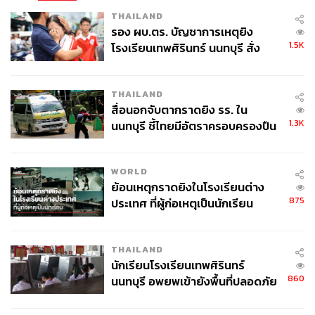
THAILAND
รอง ผบ.ตร. บัญชาการเหตุยิง
1.5K
โรงเรียนเทพศิรินทร์ นนทบุรี สั่ง
ค้นหา 2 รอบยืนยันไร้คนติดค้าง พบ
ศพปู่-ย่าที่บ้านพักผู้ก่อเหตุ
THAILAND
สื่อนอกจับตากราดยิง รร. ใน
1.3K
นนทบุรี ชี้ไทยมีอัตราครอบครองปืน
สูงในระดับต้นของภูมิภาค
WORLD
ย้อนเหตุกราดยิงในโรงเรียนต่าง
875
ประเทศ ที่ผู้ก่อเหตุเป็นนักเรียน
แพทองธาร ชินวัตร เดินทางกลับ
หลังที่ประชุมสภาผู้แทนราษฎรลงมติไว้วางใจให้ปฏิบัติหน้าที่
ต่อ
THAILAND
นักเรียนโรงเรียนเทพศิรินทร์
ภาพ:
ณาฌารัฐ ภักดีอาสา
860
นนทบุรี อพยพเข้ายังพื้นที่ปลอดภัย
ชั่วคราว หลังเหตุใช้อาวุธปืนภายใน
นอกจากนี้เนื้อหาส่วนใหญ่ที่ทำให้แพทองธาร ลุกขึ้นชี้แจง
โรงเรียนคลี่คลาย