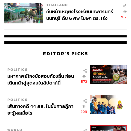
ส่วนใหญ่เกี่ยวข้องกับทักษิณ ทั้งดีลข้ามประเทศและการ
THAILAND
ครอบงำที่ย้ำว่าเป็นเพียงคำที่ถูกกล่าวหา
คืบหน้าเหตุยิงโรงเรียนเทพศิรินทร์
702
นนทบุรี ดับ 6 ศพ โฆษก ตร. เร่ง
“ที่จริงไม่ใช่แค่ดิฉันที่ถูกกล่าวหาเรื่องการถูกครอบงำ ท่าน
สอบปมขโมยปืนปู่ก่อเหตุ
เองก็ถูกกล่าวหาว่าถูกครอบงำเช่นกัน ต่างกันตรงที่ตนถูก
กล่าวหาถูกครอบงำโดยคุณพ่อ แต่ท่านถูกครอบงำโดยคนที่
ไม่ใช่พ่อ”
EDITOR'S PICKS
แม้จะผ่านศึกซักฟอกด้วยเสียงไว้วางใจ 319 ต่อ 162 แบบชิลๆ
มีพรรคร่วมยกมือให้อย่างท่วมท้น มี สส.งูเห่าโหวตให้อีก 10
POLITICS
เสียง แต่แพทองธารย้ำว่า ไม่ขอพึ่งเสียงจาก สส. งูเห่า และ
มหากาพย์โกงข้อสอบท้องถิ่น ก่อน
หากใครวิ่งเต้นไปหาทักษิณขอให้ดูว่าวิ่งทางไหนแล้วจะเป็น
573
เดินหน้าสู่จุดจบในสัปดาห์นี้
ผล เพราะได้คุยกับทักษิณแล้วว่าจะไม่มีการปรับคณะ
รัฐมนตรี (ครม.) ในเวลานี้
POLITICS
เส้นทางคดี 44 สส. ในชั้นศาลฎีกา
209
จะรู้ผลเมื่อไร
WORLD