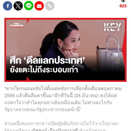
623
“หากใครนอนหลับไปตั้งแต่หลังการเลือกตั้งเดือนพฤษภาคม
2566 แล้วตื่นลืมตาขึ้นมาอีกทีวันนี้ (24 มีนาคม) คงได้แต่
แปลกใจว่าทำไมทุกอย่างยังเหมือนเดิม ไม่ต่างอะไรกับ
รัฐบาลจากคณะรัฐประหารก่อนหน้านี้”
ส่วนหนึ่งของการกล่าวเปิดญัตติอภิปรายไม่ไว้วางใจนายก
รัฐมนตรีของ
ณัฐพงษ์ เรืองปัญญาวุฒิ
หัวหน้าพรรค