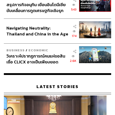
สรุปภารกิจอนุทิน เยือนอินโดนีเซีย
543
ขับเคลื่อนการทูตเศรษฐกิจเชิงรุก
ประกาศหุ้นส่วนยุทธศาสตร์ไทย –
อินโดนีเซีย
Navigating Neutrality:
Thailand and China in the Age
174
of a New Global Order
BUSINESS
/
ECONOMIC
วิเคราะห์ปรากฏการณ์คนแห่ขอสิน
2.6K
เชื่อ CLICX อาจเป็นเพียงยอด
ภูเขาน้ำแข็ง ของปัญหาหนี้ครัว
เรือนไทยที่ถูกซุกไว้
LATEST STORIES