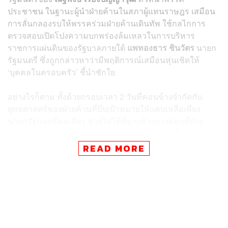
ประชาชน ในฐานะผู้นำฝ่ายค้านในสภาผู้แทนราษฎร เสมือน
การลั่นกลองรบให้พรรคร่วมฝ่ายค้านเดินทัพ ใช้กลไกการ
ตรวจสอบเปิดโปงความบกพร่องล้มเหลวในการบริหาร
ราชการแผ่นดินของรัฐบาลภายใต้
แพทองธาร ชินวัตร
นายก
รัฐมนตรี ซึ่งถูกกล่าวหาว่ามีพฤติการณ์เสมือนหุ่นเชิดให้
‘บุคคลในครอบครัว’ ชี้นำชักใย
อย่างไรก็ตาม ทั้งด้วยกรอบเวลา 2 วันที่ค่อนข้างจำกัดกับ
ยุทธศาสตร์ของฝ่ายค้านที่บีบเป้าหมายให้แคบเหลือเพียง
นายกรัฐมนตรีคนเดียว ช่วยไม่ได้ที่บางห้วงบางตอนที่ฝ่าย
ค้านอภิปรายจะไม่ได้สร้างแรงสั่นสะเทือนให้เก้าอี้ของนายก
รัฐมนตรีมากนัก ส่วนมากเป็นโวหารจิกกัด หรือ ‘แซะ’ ให้พอ
READ MORE
แสบคัน ซ้ำร้ายยังถูก ‘กี้กี้’ คำพูดติดตลก ซึ่งเชื่อได้ว่าจะกลาย
เป็นวาทะแห่งปีของรัฐสภา มาบดบังแย่งชิงพื้นที่สื่อไปจากข้อ
กล่าวหาต่างๆ ที่พุ่งมายังรัฐบาลด้วย