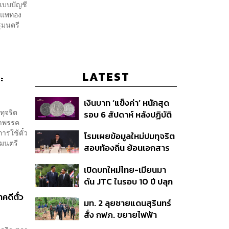
 แบบบัญชี
ง แพทอง
ฐมนตรี
LATEST
ณะ
เงินบาท ‘แข็งค่า’ หนักสุด
ทุจริต
รอบ 6 สัปดาห์ หลังปฏิบัติ
้าพรรค
การแทรกแซงเยนของ
ารใช้ตั๋ว
โรมเผยข้อมูลใหม่ปมทุจริต
สหรัฐฯ-ญี่ปุ่น Standard
ัฐมนตรี
สอบท้องถิ่น ย้อนเอกสาร
Chartered เปิดเป้าสิ้นปีนี้
ประชุมปี 2567 พบชื่อ
จ่อแข็งต่อแตะ 32.50 บาท
เปิดบทใหม่ไทย-เมียนมา
อนุทิน จ่อสอบต่อเอี่ยว
ต่อดอลลาร์
ดัน JTC ในรอบ 10 ปี ปลุก
ตัดตอน ม.บูรพา หรือไม่
‘เส้นเลือดใหญ่’ ค้า
คดีตั๋ว
มท. 2 ลุยชายแดนสุรินทร์
ชายแดน ท่าเรือน้ำลึก
สั่ง กฟภ. ขยายไฟฟ้า
ทวาย
‘ปราสาทตาควาย–เนิน