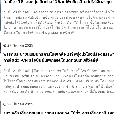
ไม่หนีภาษี ชี้แจงกลุ่มเห็นต่าง 10% แค่พื้นที่คาสิโน ไม่ใช่เงินลงทุน
วันนี้ (28 มีนาคม) แพทองธาร ชินวัตร นายกรัฐมนตรี กล่าวถึงกรณีที่ วิโร
ลักขณาอดิศร สส.บัญชีรายชื่อ พรรคประชาชน เดินทางไปที่กรมสรรพากร เ
หนังสือให้วินิจฉัยการใช้ตั๋วสัญญาใช้เงิน (ตั๋ว PN) ในการซื้อหุ้นหลบเลี่ย
ไม่ ว่า ทราบอยู่แล้วว่าวิโรจน์จะไปยื่นเรื่องดังกล่าว แต่ก็ไม่เป็นไร เพราะอย
ชี้แจงไปในสภาว่าทำทุกอย่างถูกต้อง จะหนีภาษี...
27 มีนาคม 2025
พรรคประชาชนเริ่มยุทธการโรยเกลือ 2 ที่ พรุ่งนี้วิโรจน์ร้องสร
การใช้ตั๋ว P/N ธีรัจชัยยื่นเพิกถอนโฉนดที่ดินเทมส์วัลลีย์
วันนี้ (27 มีนาคม) ผู้สื่อข่าวรายงานว่า ในวันพรุ่งนี้ (28 มีนาคม) สส. พร
ประชาชน เตรียมดำเนินการตามแผน ‘ยุทธการโรยเกลือ’ ภายหลังจบการ
ไม่ไว้วางใจนายกรัฐมนตรีระหว่างวันที่ 24-26 มีนาคม ที่ผ่านมา โดยนำเอ
หลักฐานประกอบข้อกล่าวหา แพทองธาร ชินวัตร นายกรัฐมนตรี ยื่นฟ้องร้อ
ตรวจสอบและดำเนินการทางกฎหมายกับหน่วยงานต่างๆ ที่เกี่ยวข้อง &n..
27 มีนาคม 2025
รมว.คลัง เลี่ยงตอบปมนายกฯ เปิดช่อง ‘ใช้ตั๋ว​ P/N เลี่ยงภาษี​’ เ