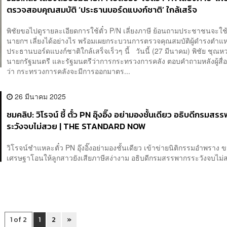
ตรวจสอบคุณสมบัติ ‘ประธานบอร์ดแบงก์ชาติ’ ใกล้เสร็จ
พิชัย​ขอไปดูรายละเอียด​การใช้ตั๋ว​ P/N เลี่ยงภาษี​ ย้อนถามประชาชนจะใ
นายกฯ เลี่ยงได้อย่างไร​ พร้อมเผย​กระบวนการตรวจคุณสมบัติผู้ดำรงตำแหน่
ประธานบอร์ดแบงก์ชาติใกล้เสร็จเร็วๆ นี้ วันนี้ (27 มีนาคม) พิชัย​ ชุณหวช
นายกรัฐมนตรี และ​รัฐมนตรี​ว่าการ​กระทรวง​การคลัง​ ตอบคำถามหลังผู้สื
ว่า กระทรวงการคลังจะมีการออกมาตร...
26 มีนาคม 2025
ชมคลิป: วิโรจน์ ชี้ ตั๋ว PN อุ๊งอิ๊ง อย่ามองชั้นเดียว อธิบดีกรมสร
ระวังจบไม่สวย | THE STANDARD NOW
วิโรจน์ชำแหละตั๋ว PN อุ๊งอิ๊งอย่ามองชั้นเดียว เข้าข่ายนิติกรรมอำพราง
เศรษฐาโอนให้ลูกสาวยังเสียภาษีสง่างาม อธิบดีกรมสรรพากรระวังจบไม่ส
1 of 2
1
2
»