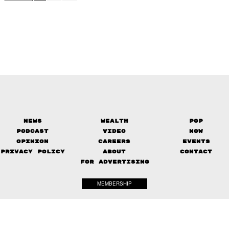
News
Wealth
Pop
Podcast
Video
Now
Opinion
Careers
Events
Privacy Policy
About
Contact
FOR ADVERTISING
MEMBERSHIP