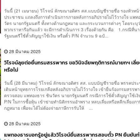
วันนี้ (21 เมษายน) วิโรจน์ ลักขณาอดิศร สส.แบบบัญชีรายชื่อ รองหัวหน
ประชาชน แถลงถึงการดำเนินการภายหลังการอภิปรายไม่ไว้วางใจ แพท
วัตร นายกรัฐมนตรี ทั้งทางด้านกฎหมาย และกระบวนการต่างๆ โดยระบุว่า
พวกเราหารือกันแล้ว จะมีการดำเนินการ 3 เรื่องด้วยกัน คือ 1.กรณีที่น
รัฐมนตรีใช้ตั๋วสัญญาใช้เงิน หรือตั๋ว P/N จำนวน 9 ฉบั...
28 มีนาคม 2025
วิโรจน์ลุยต่อยื่นกรมสรรพากร ขอวินิจฉัยพฤติการณ์นายกฯ เลี่ย
หรือไม่
วันนี้ (28 มีนาคม) วิโรจน์ ลักขณาอดิศร สส. แบบบัญชีรายชื่อ พรรคป
เดินหน้ายุทธการโรยเกลือหลังอภิปรายไม่ไว้วางใจ เข้ายื่นร้องกรมสรรพา
ตรวจสอบ แพทองธาร ชินวัตร นายกรัฐมนตรี กรณีการใช้ตั๋วสัญญาใช้เงิน 
P/N ในการซื้อหุ้น เข้าข่ายทำนิติกรรมอำพราง หลบเลี่ยงหรือหลีกเลี่ยงภาษี
กฎหมาย เพื่อจะได้ไม่ต้องจ่ายภาษีการรับให้ ...
28 มีนาคม 2025
แพทองธารบอกรู้อยู่แล้ววิโรจน์ยื่นสรรพากรสอบตั๋ว PN ยืนยันท