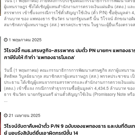
วันนี้ (1 พฤษภาคม) ภายหลังการประชุมคณะกรรมาธิการการพัฒนาเศรษ
ผู้แทนราษฎร ซึ่งได้เชิญผู้แทนสำนักงานการตรวจเงินแผ่นดิน (สตง.) แล
สรรพากร เข้าชี้แจงกรณีการใช้ตั๋วสัญญาใช้เงิน (ตั๋ว P/N) ซื้อหุ้นมูลค่า 
ล้านบาท ของ แพทองธาร ชินวัตร นายกรัฐมนตรี นั้น วิโรจน์ ลักขณาอดิ
สมาชิกสภาผู้แทนราษฎร (สส.) พรรคประชาชน ในฐานะผู้ยื่นเรื่องตรวจส
1 พฤษภาคม 2025
วิโรจน์จี้ กมธ.เศรษฐกิจ-สรรพากร ปมตั๋ว PN นายกฯ แพทองธาร ช
ภาษีรับให้ ท้าทำ ‘แพทองธารโมเดล’
วันนี้ (1 พฤษภาคม) คณะกรรมาธิการการพัฒนาเศรษฐกิจ สภาผู้แทนราษฎร
สิทธิพล วิบูลย์ธนากุล สมาชิกสภาผู้แทนราษฎร (สส.) พรรคประชาชน เป
ประธาน ได้เชิญผู้แทนจากกรมสรรพากรและสำนักงานการตรวจเงินแผ่น
(สตง.) เข้าชี้แจง กรณีการทำธุรกรรมซื้อหุ้นมูลค่า 4,434.5 ล้านบาท ขอ
ธาร ชินวัตร นายกรัฐมนตรี ผ่านตั๋วสัญญาใช้เงิน (Promissory Note หรือ 
...
21 เมษายน 2025
วิโรจน์จับตาคืบหน้าตั๋ว P/N 9 ฉบับของแพทองธาร และปมที่ดินเทม
ย์ มอบรังสิมันต์ยื่นเอาผิดกรณีชั้น 14