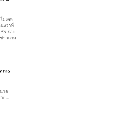
ช้โมเดล
งว่าที่
ิร​ รอง​
่อข่าวถาม
รพากร
 ขนาด
วย...