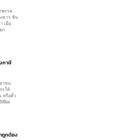
้าพรรค
องธาร ชิน
 เมื่อ
ายก
งภาษี
ระชาชน
กรให้
หรือตั๋ว
ที่ผิด
ำถูกต้อง