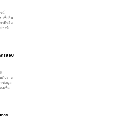
จน์
พื่อยื่น
งภาษีหรือ
่างที่
รพากรสอบ
รค
อภิปราย
าข้อมูล
งเพื่อ
.
ผยการ