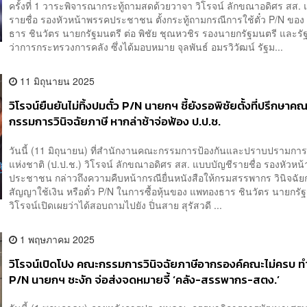
ครั้งที่ 1 วาระพิจารณากระทู้ถามสดด้วยวาจา วิโรจน์ ลักขณาอดิศร สส.
รายชื่อ รองหัวหน้าพรรคประชาชน ตั้งกระทู้ถามกรณีการใช้ตั๋ว P/N ขอ
ธาร ชินวัตร นายกรัฐมนตรี ต่อ พิชัย ชุณหวชิร รองนายกรัฐมนตรี และรั
ว่าการกระทรวงการคลัง ซึ่งได้มอบหมาย จุลพันธ์ อมรวิวัฒน์ รัฐม...
11 มิถุนายน 2025
วิโรจน์ยืนยันไม่ทิ้งปมตั๋ว P/N นายกฯ ชี้ยังรอพิชัยตั้งที่ปรึกษาค
กรรมการวินิจฉัยภาษี หากล่าช้าจ่อฟ้อง ป.ป.ช.
วันนี้ (11 มิถุนายน) ที่สำนักงานคณะกรรมการป้องกันและปราบปรามการ
แห่งชาติ (ป.ป.ช.) วิโรจน์ ลักขณาอดิศร สส. แบบบัญชีรายชื่อ รองหัวหน
ประชาชน กล่าวถึงความคืบหน้ากรณียื่นหนังสือให้กรมสรรพากร วินิจฉัยก
สัญญาใช้เงิน หรือตั๋ว P/N ในการซื้อหุ้นของ แพทองธาร ชินวัตร นายกร
วิโรจน์เปิดเผยว่าได้สอบถามไปยัง ปิ่นสาย สุรัสวดี ...
1 พฤษภาคม 2025
วิโรจน์เปิดโปง คณะกรรมการวินิจฉัยภาษีอากรองค์คณะไม่ครบ ทำ
P/N นายกฯ ชะงัก จ่อส่งจดหมายจี้ ‘คลัง-สรรพากร-สตง.’