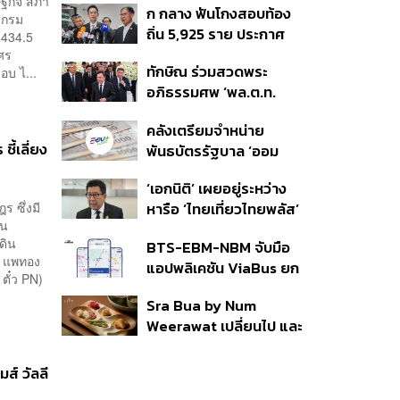
ฐกิจ สภา
ก กลาง ฟันโกงสอบท้อง
350’ เสริมความมั่นคง
ะกรม
ถิ่น 5,925 ราย ประกาศ
ชายแดน
4,434.5
บัญชีใหม่ 7 ส.ค. ส่วน 97
ศร
ทักษิณ ร่วมสวดพระ
อบ ไ...
ราย รอ ป.ป.ช. ขีดเส้นแล้ว
อภิธรรมศพ ‘พล.ต.ท.
เสร็จ 31 ส.ค.
ผ่อน’ บิดา ‘พักตร์พิไล ทวี
คลังเตรียมจำหน่าย
สิน’ สิริอายุ 103 ปี แกนนำ
ี้เลี่ยง
พันธบัตรรัฐบาล ‘ออม
เพื่อไทย-บุคคลหลาก
พลัส’ รอบถัดไป เร็วสุด 4
วงการร่วมอาลัย
‘เอกนิติ’ เผยอยู่ระหว่าง
ก.ย.นี้ อาจเพิ่มสัดส่วนการ
 ซึ่งมี
หารือ ‘ไทยเที่ยวไทยพลัส’
ขายแบบ Small Lot First
็น
มีสิทธิใช้งบจากเงินกู้ 4
มากขึ้น
ดิน
BTS-EBM-NBM จับมือ
แสนล้าน มั่นใจงบต่อ ‘ไทย
ง แพทอง
แอปพลิเคชัน ViaBus ยก
ช่วยไทย พลัส’ เฟส 2 มี
ตั๋ว PN)
ระดับการติดตามตำแหน่ง
เพียงพอ
Sra Bua by Num
รถไฟฟ้า 3 สายแบบเรียล
Weerawat เปลี่ยนไป และ
ไทม์
นี่คือเหตุผลที่เราควรกลับ
ไปอีกครั้ง
ส์ วัลลี