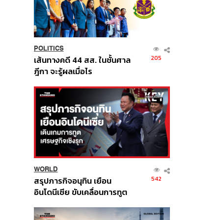
POLITICS
205
เส้นทางคดี 44 สส. ในชั้นศาล
ฎีกา จะรู้ผลเมื่อไร
WORLD
542
สรุปภารกิจอนุทิน เยือน
อินโดนีเซีย ขับเคลื่อนการทูต
เศรษฐกิจเชิงรุก ประกาศหุ้น
ส่วนยุทธศาสตร์ไทย –