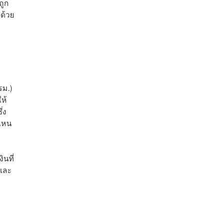
ถูก
รด้วย
รม.)
ห้
่ง
่ไหน
ินที่
 และ