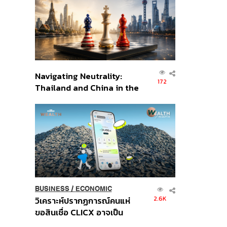
อินโดนีเซีย
Navigating Neutrality:
172
Thailand and China in the
Age of a New Global
Order
BUSINESS
/
ECONOMIC
2.6K
วิเคราะห์ปรากฏการณ์คนแห่
ขอสินเชื่อ CLICX อาจเป็น
เพียงยอดภูเขาน้ำแข็ง ของ