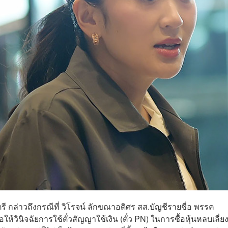
ี กล่าวถึงกรณีที่ วิโรจน์ ลักขณาอดิศร สส.บัญชีรายชื่อ พรรค
้วินิจฉัยการใช้ตั๋วสัญญาใช้เงิน (ตั๋ว PN) ในการซื้อหุ้นหลบเลี่ย