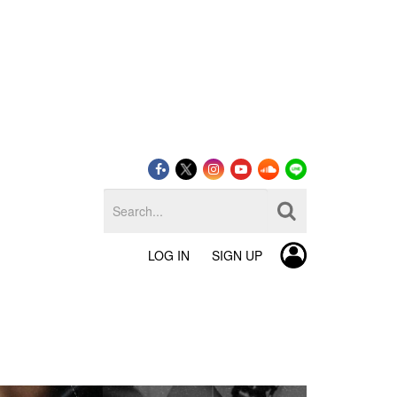
LOG IN
SIGN UP