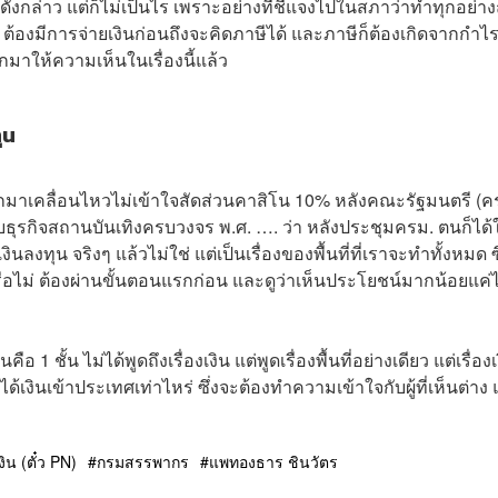
องดังกล่าว แต่ก็ไม่เป็นไร เพราะอย่างที่ชี้แจงไปในสภาว่าทำทุกอย่าง
ิน ต้องมีการจ่ายเงินก่อนถึงจะคิดภาษีได้ และภาษีก็ต้องเกิดจากกำไ
อกมาให้ความเห็นในเรื่องนี้แล้ว
ุน
งออกมาเคลื่อนไหวไม่เข้าใจสัดส่วนคาสิโน 10% หลังคณะรัฐมนตรี (ค
ธุรกิจสถานบันเทิงครบวงจร พ.ศ. …. ว่า หลังประชุมครม. ตนก็ได้ใ
ลงทุน จริงๆ แล้วไม่ใช่ แต่เป็นเรื่องของพื้นที่ที่เราจะทำทั้งหมด ซึ
ก็ตหรือไม่ ต้องผ่านขั้นตอนแรกก่อน และดูว่าเห็นประโยชน์มากน้อยแค
1 ชั้น ไม่ได้พูดถึงเรื่องเงิน แต่พูดเรื่องพื้นที่อย่างเดียว แต่เรื่องเง
้เงินเข้าประเทศเท่าไหร่ ซึ่งจะต้องทำความเข้าใจกับผู้ที่เห็นต่าง
ิน (ตั๋ว PN)
กรมสรรพากร
แพทองธาร ชินวัตร