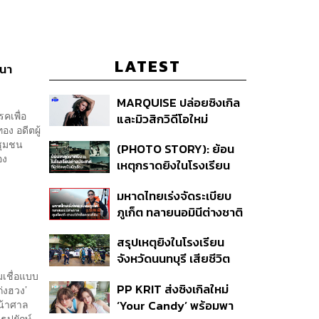
LATEST
ฒนา
MARQUISE ปล่อยซิงเกิล
รคเพื่อ
และมิวสิกวิดีโอใหม่
อง อดีตผู้
IRONIC ที่เสียดสีความ
ชุมชน
(PHOTO STORY): ย้อน
สัมพันธ์สุด Toxic
อง
เหตุกราดยิงในโรงเรียน
ต่างประเทศ ที่ผู้ก่อเหตุเป็น
มหาดไทยเร่งจัดระเบียบ
นักเรียน
ภูเก็ต ทลายนอมินีต่างชาติ
คุมเจ็ตสกี สางบริษัทฮุบ
สรุปเหตุยิงในโรงเรียน
ที่ดิน เคลียร์ใบอนุญาต
จังหวัดนนทบุรี เสียชีวิต
โรงแรมค้าง 7 ปี
รวม 8 ราย โฆษก ตร. เผย
มเชื่อแบบ
PP KRIT ส่งซิงเกิลใหม่
่งฮวง’
ปมค้นประวัติคดีกราดยิงที่
หน้าศาล
‘Your Candy’ พร้อมพา
สหรัฐฯ
ธูปยักษ์