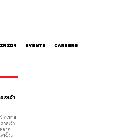
INION
EVENTS
CAREERS
รเจเจ้า
อกร้านขาย
เจศาลเจ้า
เจหลาก
ีนี้จัด