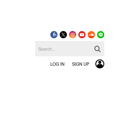
LOG IN
SIGN UP