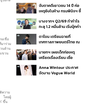
ต้าเหนิง และ ณิชา ร่วมมิว
จับตาคดีเยาวชน 14 ปี ก่อ
สิกวิดีโอ
เหตุยิงในห้าง กรมพินิจฯ ชี้
ประพฤติดี-รับการรักษาต่อ
บางจากฯ Q2/69 ทำกำไร
เนื่อง ประเมินปล่อยตัว
ทะลุ 1.2 หมื่นล้าน เริ่มบุ๊กกำ
ไร ‘SAF’ เชิงพาณิชย์ครั้ง
ตาโขน เตรียมฉายที่
แรก หนุนรายได้ครึ่งปีทะลุ
ามเชื่อ
เทศกาลภาพยนตร์ไทย ณ
3.2 แสนล้าน
่มาร่วม
ประเทศบราซิล
แขวนด้าน
นายกฯ เผยเด็กก่อเหตุ
ี่แขวน
เครียดเรื่องเรียน เชื่อ
เตรียมการเป็นขั้นตอน ชี้มี
Anna Wintour ประกาศ
กระสุนอีกกว่า 30 นัด หาก
จัดงาน Vogue World
ไม่จบชีวิตตัวเองอาจสูญ
2027 ที่ซานฟรานซิสโก
เสียเพิ่ม
คติความ
 โดยผู้
’ ขึ้น