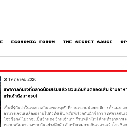
E
ECONOMIC FORUM
THE SECRET SAUCE​
OP
19 ตุลาคม 2020
เทศกาลกินเจที่ตลาดน้อยเริ่มแล้ว ชวนเดินกินตลอดเส้น ร้านอาหา
เก่าเจ้าดังมาครบ!
เป็นที่รู้กันว่าในเทศกาลกินเจของทุกปี ที่ย่านตลาดน้อยจะมีการตั้งแผงอ
อาหารเจจนเหลืองอร่ามไปทั่วทั้งเส้น หรือที่เรียกกันอีกชื่อว่า ‘เทศกาลกิน
โจวซือกง’ ไม่ว่าจะเป็นร้านดัง ร้านเจ้าเก่า ร้านหน้าใหม่ ล้วนทำอาหาร
หลายชนิดมาวางขายกันอย่างคึกคัก สำหรับเทศกาลกินเจศาลเจ้าโจวซือกงป