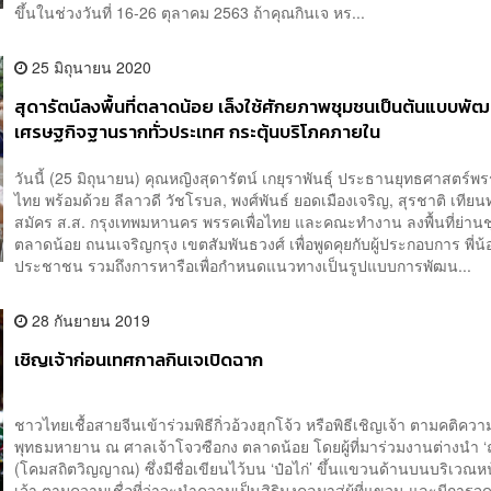
ขึ้นในช่วงวันที่ 16-26 ตุลาคม 2563 ถ้าคุณกินเจ หร...
25 มิถุนายน 2020
สุดารัตน์ลงพื้นที่ตลาดน้อย เล็งใช้ศักยภาพชุมชนเป็นต้นแบบพั
เศรษฐกิจฐานรากทั่วประเทศ กระตุ้นบริโภคภายใน
วันนี้ (25 มิถุนายน) คุณหญิงสุดารัตน์ เกยุราพันธุ์ ประธานยุทธศาสตร์พร
ไทย พร้อมด้วย ลีลาวดี วัชโรบล, พงศ์พันธ์ ยอดเมืองเจริญ, สุรชาติ เทียนท
สมัคร ส.ส. กรุงเทพมหานคร พรรคเพื่อไทย และคณะทำงาน ลงพื้นที่ย่าน
ตลาดน้อย ถนนเจริญกรุง เขตสัมพันธวงศ์ เพื่อพูดคุยกับผู้ประกอบการ พี่น้
ประชาชน รวมถึงการหารือเพื่อกำหนดแนวทางเป็นรูปแบบการพัฒน...
28 กันยายน 2019
เชิญเจ้าก่อนเทศกาลกินเจเปิดฉาก
ชาวไทยเชื้อสายจีนเข้าร่วมพิธีกิ่วอ้วงฮุกโจ้ว หรือพิธีเชิญเจ้า ตามคติควา
พุทธมหายาน ณ ศาลเจ้าโจวซือกง ตลาดน้อย โดยผู้ที่มาร่วมงานต่างนำ ‘ถ
(โคมสถิตวิญญาณ) ซึ่งมีชื่อเขียนไว้บน ‘ป๋อไก่’ ขึ้นแขวนด้านบนบริเวณ
เจ้า ตามความเชื่อที่ว่าจะนำความเป็นสิริมงคลมาสู่ผู้ที่แขวน และมีการจุด