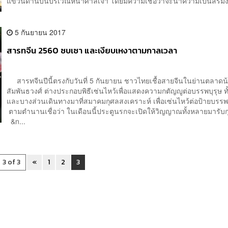
แขวนด้านบนบริเวณหน้าศาลเจ้า โดยมีความเชื่อว่าจะนำความเป็นสิริมง.
5 กันยายน 2017
สารทจีน 2560 ซบเซา และเงียบเหงาตามกาลเวลา
สารทจีนปีนี้ตรงกับวันที่ 5 กันยายน ชาวไทยเชื้อสายจีนในย่านตลาดน
สัมพันธวงศ์ ต่างประกอบพิธีเซ่นไหว้เพื่อแสดงความกตัญญูต่อบรรพบุรุษ ทั้
และบางส่วนเดินทางมาที่สมาคมกุศลสงเคราะห์ เพื่อเซ่นไหว้ต่อป้ายบร
ตามตำนานเชื่อว่า ในเดือนนี้ประตูนรกจะเปิดให้วิญญาณทั้งหลายมารับ
&n...
3 of 3
«
1
2
3