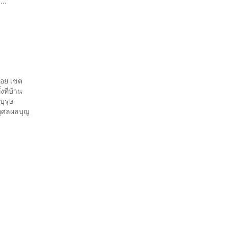
..
้อย เขต
งที่บ้าน
รพบุรุษ
กุศลผลบุญ