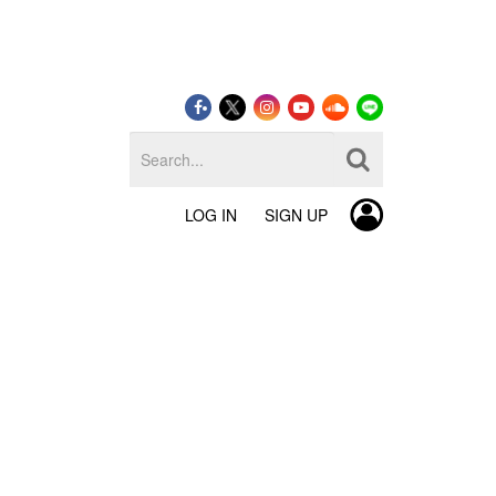
LOG IN
SIGN UP