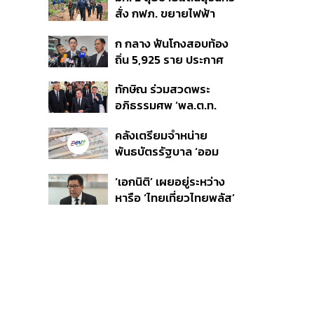
ชายแดน ท่าเรือน้ำลึก
สั่ง กฟภ. ขยายไฟฟ้า
ทวาย
‘ปราสาทตาควาย–เนิน
ก กลาง ฟันโกงสอบท้อง
350’ เสริมความมั่นคง
ถิ่น 5,925 ราย ประกาศ
ชายแดน
บัญชีใหม่ 7 ส.ค. ส่วน 97
ทักษิณ ร่วมสวดพระ
ราย รอ ป.ป.ช. ขีดเส้นแล้ว
อภิธรรมศพ ‘พล.ต.ท.
เสร็จ 31 ส.ค.
ผ่อน’ บิดา ‘พักตร์พิไล ทวี
คลังเตรียมจำหน่าย
สิน’ สิริอายุ 103 ปี แกนนำ
พันธบัตรรัฐบาล ‘ออม
เพื่อไทย-บุคคลหลาก
พลัส’ รอบถัดไป เร็วสุด 4
วงการร่วมอาลัย
‘เอกนิติ’ เผยอยู่ระหว่าง
ก.ย.นี้ อาจเพิ่มสัดส่วนการ
หารือ ‘ไทยเที่ยวไทยพลัส’
ขายแบบ Small Lot First
มีสิทธิใช้งบจากเงินกู้ 4
มากขึ้น
แสนล้าน มั่นใจงบต่อ ‘ไทย
ช่วยไทย พลัส’ เฟส 2 มี
เพียงพอ