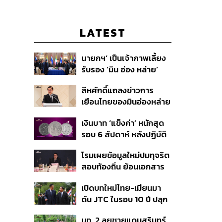
LATEST
นายกฯ’ เป็นเจ้าภาพเลี้ยง
รับรอง ‘มิน อ่อง หล่าย’
พร้อมเชิญบิ๊กธุรกิจไทย
สีหศักดิ์แถลงข่าวการ
ร่วมงาน
เยือนไทยของมินอ่องหล่าย
ชี้หารือทวิภาคี ครอบคลุม
เงินบาท ‘แข็งค่า’ หนักสุด
สร้างสรรค์ ตรงไปตรงมา
รอบ 6 สัปดาห์ หลังปฏิบัติ
ย้ำต้องการให้เมียนมากลับ
การแทรกแซงเยนของ
สู่อาเซียน
โรมเผยข้อมูลใหม่ปมทุจริต
สหรัฐฯ-ญี่ปุ่น Standard
สอบท้องถิ่น ย้อนเอกสาร
Chartered เปิดเป้าสิ้นปีนี้
ประชุมปี 2567 พบชื่อ
จ่อแข็งต่อแตะ 32.50 บาท
เปิดบทใหม่ไทย-เมียนมา
อนุทิน จ่อสอบต่อเอี่ยว
ต่อดอลลาร์
ดัน JTC ในรอบ 10 ปี ปลุก
ตัดตอน ม.บูรพา หรือไม่
‘เส้นเลือดใหญ่’ ค้า
มท. 2 ลุยชายแดนสุรินทร์