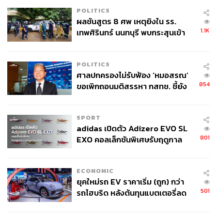
ทางเลือกที่ดีที่สุดก็เป็นไปได้
POLITICS
ผลชันสูตร 8 ศพ เหตุยิงใน รร.
1.1K
เทพศิรินทร์ นนทบุรี พบกระสุนเข้า
มาตรการทางภาษีของทรัมป์ได้พาเรากลับไปสู่ยุค ISI
จุดสำคัญ ‘ศีรษะ-หน้าอก’ ครูถูกยิง
(Import-substitution Industrialization) ซึ่งเป็นยุคสมัยที่มีการ
4 นัด จากระยะไกล
ใช้เครื่องมือทางการค้าเพื่อกีดกันการค้าและฟูมฟัก
POLITICS
อุตสาหกรรมในประเทศอย่างเข้มข้น ทั้งภาษีนำเข้า การ
ศาลปกครองไม่รับฟ้อง ‘หมอสรณ’
จำกัดการส่งออก รวมถึงการอุดหนุนการผลิตภายในประเทศ
854
ขอเพิกถอนมติสรรหา กสทช. ชี้ยัง
(Subsidy) แต่งานศึกษาจำนวนมาก ชี้ให้เห็นว่า ISI สร้างผล
ไม่ใช่ผู้เดือดร้อนเสียหาย
เสียมากกว่าผลดีให้แก่เศรษฐกิจและการจ้างงาน สาเหตุก็เป็น
เพราะ ISI นั้น เป็นการบิดเบือนการผลิต ทำให้ทรัพยากรถูกใช้
SPORT
ไปกับกิจกรรมต่างๆ ที่ไม่มีประสิทธิภาพ หรือมีต้นทุนค่าเสีย
adidas เปิดตัว Adizero EVO SL
โอกาสที่สูง หลายประเทศที่ดำเนินนโยบาย ISI อย่างเข้มข้น
801
EXO คอลเล็กชันพิเศษรับฤดูกาล
เช่น ประเทศในลาตินอเมริกาและเอเชียใต้ ต่างมีการเจริญ
College Football
เติบโตทางเศรษฐกิจที่ต่ำ ขณะที่ประเทศที่หันมาดำเนิน
ECONOMIC
นโยบายเศรษฐกิจแบบเปิดกลับมีการเจริญเติบโตทาง
ยุคใหม่รถ EV ราคาเริ่ม (ถูก) กว่า
เศรษฐกิจที่สูง มีการจ้างงาน และลดความยากจนได้
501
รถไฮบริด หลังต้นทุนแบตเตอรี่ลด
ลง - จีนแห่บุกตลาดเกิดใหม่
ในช่วงหลายสิบปีที่ผ่านมา เกิดการเปลี่ยนแปลงสำคัญในภูมิ