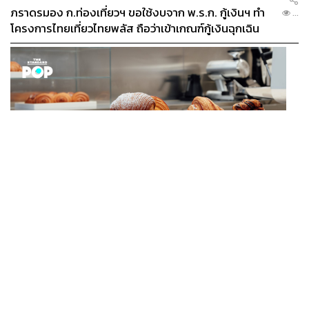
ภราดรมอง ก.ท่องเที่ยวฯ ขอใช้งบจาก พ.ร.ก. กู้เงินฯ ทำ
...
โครงการไทยเที่ยวไทยพลัส ถือว่าเข้าเกณฑ์กู้เงินฉุกเฉิน
FASHION
Karl Lagerfeld เปิดคาเฟ่แรกของแบรนด์ที่อัมสเตอร์ดัม
...