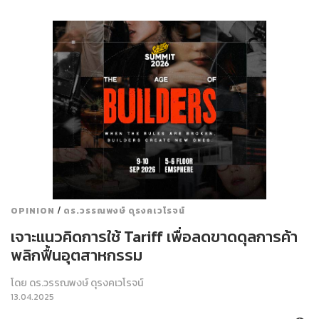
/
OPINION
ดร.วรรณพงษ์ ดุรงคเวโรจน์
เจาะแนวคิดการใช้ Tariff เพื่อลดขาดดุลการค้า
พลิกฟื้นอุตสาหกรรม
โดย
ดร.วรรณพงษ์ ดุรงคเวโรจน์
13.04.2025