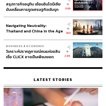
ผลเสียต่อเศรษฐกิจโลก
สรุปภารกิจอนุทิน เยือนอินโดนีเซีย
549
ขับเคลื่อนการทูตเศรษฐกิจเชิงรุก
ภาพ:
aprott / Getty Images
ประกาศหุ้นส่วนยุทธศาสตร์ไทย –
อินโดนีเซีย
Navigating Neutrality:
สามารถติดตาม THE STANDARD WEALTH
Thailand and China in the Age
184
ผ่านแอปพลิเคชันต่างๆ ที่คุณสะดวกหรือใช้งานอยู่แล้วได้เลย
of a New Global Order
BUSINESS
/
ECONOMIC
วิเคราะห์ปรากฏการณ์คนแห่ขอสิน
2.6K
เชื่อ CLICX อาจเป็นเพียงยอด
ภูเขาน้ำแข็ง ของปัญหาหนี้ครัว
TAGS:
Opinion
ดุลการค้า
กำแพงภาษีสหรัฐฯ
การค้าโลก
เรือนไทยที่ถูกซุกไว้
สงครามการค้า
Trade War
Donald Trump
ขาดดุลการค้า
USA
TARIFF WAR
วรรณพงษ์ ดุรงคเวโรจน์
LATEST STORIES