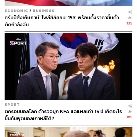
บางอย่างจากองค์กร (ซึ่งอาจเป็นสิ่งที่ผมไม่ต้องการ หรือซื้อ
จากที่อื่นแล้วถูกกว่า) และพยายามให้ป้าแมวซื้ออะไรบาง
ECONOMIC
/
BUSINESS
อย่างจากผม
ทรัมป์สั่งเก็บภาษี ‘โพลีซิลิคอน’ 15% พร้อมตั้งราคาขั้นต่ำ
135
ตัดกำลังจีน
อีกประเด็นที่สำคัญคือการหมกมุ่นกับสมการ Growth
Indentity โดยคิดว่า การขาดดุลการค้าทำให้ GDP ลดลง ซึ่ง
เรามีเรื่องของการขาดดุลการค้าเพราะเราต้องการคำนวณ
GDP จริงอยู่ ที่ตามการคำนวณ GDP ด้านรายจ่ายนั้น เรา
จำเป็นต้องหักค่าใช้จ่ายในสินค้านำเข้าออก เพื่อให้ได้ราย
จ่ายสำหรับสินค้าที่ผลิตภายในประเทศ แต่ในโลกโลกาภิวัตน์
มีสินค้ามากมายที่ไม่สามารถหาได้ในประเทศหรือมีราคา
แพง ไม่นับรวมการนำเข้าสินค้าขั้นกลางที่เอามาใช้ภาค
อุตสาหกรรม การพยายามลดการขาดดุลการค้าเพื่อเพิ่ม
GDP จึงเป็นอะไรที่ไม่มีเหตุผลในทางเศรษฐศาสตร์ และเรา
ไม่เคยมีเป้าหมายการเจริญเติบโตทางเศรษฐกิจผ่านการลด
SPORT
ตกรอบบอลโลก ตำรวจบุก KFA แฉแผลเก่า 15 ปี เกิดอะไร
การขาดดุลการค้า
105
ขึ้นกับฟุตบอลเกาหลีใต้?
อีกหนึ่งประเด็นคือการใช้ Tariff เพื่อพลิกฟื้นภาค
อุตสาหกรรมภายในประเทศ แต่คำถามที่ควรตั้งก็คือ