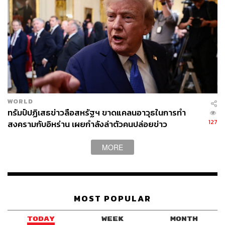
สหรัฐอเมริกายังมี Comparative Advantage ในสินค้า
อุตสาหกรรมหรือไม่ และจริงๆ แล้ว กิจกรรมที่เหมาะสมและ
มีประสิทธิภาพมากที่สุดควรไปอยู่ในเซ็กเตอร์อื่นๆ เรื่องนี้ ผม
ได้ประเด็นมาจาก American Factory ซึ่งเป็นสารคดีใน
Netflix ที่ได้รับรางวัลออสการ์ ผลิตโดยบริษัทของอดีต
ประธานาธิบดีของสหรัฐอเมริกาอย่าง บารัก โอบามา และ มิ
เชล โอบามา
WORLD
เนื้อหาหลักเป็นการนำเสนอการต่อสู้ดิ้นรนของโรงงาน
ทรัมป์ปฏิเสธข่าวลือสหรัฐฯ ขาดแคลนอาวุธในการทำ
รถยนต์เชฟโรเลตที่รัฐโอไฮโอ Key Takeaway คือ แรงงาน
127
สงครามกับอิหร่าน เผยกำลังล่าตัวคนปล่อยข่าว
อเมริกันไม่เหมาะกับการทำงานในโรงงาน (อย่างน้อยก็ใน
กรณีของโรงงานรถยนต์) ทั้งในเรื่องของความต่อเนื่องของ
MORE
การทำงานและด้านกายภาพ (มีโจ๊กว่านิ้วของคนอเมริกัน
ใหญ่เกินไปสำหรับการผลิตกระจก) นอกจากนั้น เทคโนโลยีที่
สมัยอเมริกามีและเป็นเจ้าของก็สูงมากเกินกว่าจะเอาไปใช้ใน
โรงงานเย็บปักถักร้อย ทำรองเท้า ทำผลไม้กระป๋อง หรือ
MOST POPULAR
แม้แต่ทำกระจกสำหรับรถยนต์ เรื่องนี้ชี้ให้ประเด็นว่า หาก
โจทย์ของเศรษฐกิจสหรัฐอเมริกาเป็นเรื่องการจ้างงานและ
TODAY
WEEK
MONTH
ค่าแรง การเอาภาคอุตสาหกรรมกลับมายังประเทศอาจไม่ใช่