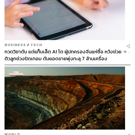
972
ABOUT THE AUTHOR
BUSINESS
/
TECH
กวดวิชาดับ แต่แท็บเล็ต AI โต ผู้ปกครองจีนแห่ซื้อ หวังช่วย
...
ดร.วรรณพงษ์ ดุรงคเวโรจน์
ติวลูกช่วงปิดเทอม ดันยอดขายพุ่งทะลุ 7 ล้านเครื่อง
อาจารย์ประจำคณะเศรษฐศาสตร์
มหาวิทยาลัยรามคำแหง
WORLD