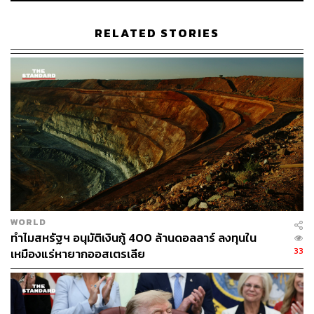
อธิบายคือแนวคิดความได้เปรียบโดยเปรียบเทียบ
(Comparative advantage) การค้าระหว่างประเทศเกิดขึ้น
RELATED STORIES
เพราะแต่ละประเทศแตกต่างกัน ความแตกต่างนี้มาจากการมี
ต้นทุนในการผลิตที่ต่างกัน (ต้นทุนนี้ ขึ้นอยู่กับทรัพยากร ทุน
แรงงาน และโครงสร้างพื้นฐาน) การค้าระหว่างประเทศที่ตั้ง
อยู่บนพื้นฐานของความได้เปรียบโดยเปรียบเทียบ ทำให้
ประเทศมีความชำนาญ (Specialise) ในการผลิตสินค้าและ
บริการที่ตัวเองทำได้ดีที่สุด และส่งออกสินค้าและบริการนั้น
ไปยังประเทศอื่นได้ (มี surplus) ขณะเดียวกันก็นำเข้าสินค้า
และบริการที่ตัวเองไม่มีความได้เปรียบในการผลิต (เกิดเป็น
deficit)
ด้วยเหตุนี้ เราจึงเห็นการขาดดุลการค้าและการได้ดุลการค้า
WORLD
อยู่เสมอ การขาดดุลการค้าหรือได้ดุลการค้า แน่นอนว่ามัน
ทำไมสหรัฐฯ อนุมัติเงินกู้ 400 ล้านดอลลาร์ ลงทุนใน
หมายถึงการไหลเข้าไหลออกของเงินตรา แต่มันไม่ได้ให้สื่อ
33
เหมืองแร่หายากออสเตรเลีย
ว่า เรากำลังเสียเปรียบหรือได้เปรียบใคร แม้มาตรการกีดกัน
ทางการค้าอาจส่งผลต่อมูลค่าของการขาดดุล/ได้ดุลกับบางคู่
ค้า แต่มันไม่ได้หมายความว่าการขาดดุลหรือได้ดุลการได้มา
จากมาตรการกีดกันทางการค้าทั้งหมด ความสมดุลทางการ