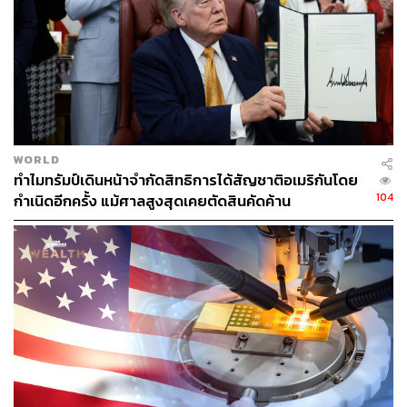
ค้า (Balanced trade) จึงไม่เคยเป็นเป้าหมาย (Goal) ทาง
เศรษฐกิจไม่ว่าจะเป็นเศรษฐศาสตร์สำนักใด
ตัวอย่างง่ายๆ ก็คือว่า ผมทำงานให้กับองค์กรหนึ่ง นั่นเป็น
เพราะผมมีสิ่งที่องค์กรต้องการ ผม specialise ในงานบาง
อย่าง ที่มันแพงเกินไป/เป็นไปไม่ได้ สำหรับองค์กรที่จะทำด้วย
ตนเอง องค์กรนั้นก็จ่ายเงินเดือนผมมาเป็นค่าตอบแทน ขณะ
WORLD
เดียวกัน ผมไม่ได้จ่ายเงินให้กับองค์กรเลยเพราะผมไม่ได้ซื้อ
ทำไมทรัมป์เดินหน้าจำกัดสิทธิการได้สัญชาติอเมริกันโดย
หรือสนใจในผลิตภัณฑ์ที่องค์กรจำหน่าย ดังนั้น ผมจึงมี
104
กำเนิดอีกครั้ง แม้ศาลสูงสุดเคยตัดสินคัดค้าน
surplus กับองค์กร
ขณะเดียวกัน ผมซื้อข้าวผัดกะเพราหมูสับของป้าแมวทุกวัน
เพราะผมทำเองแล้วพบว่าแพงกว่าซื้อกินมาก แต่ป้าสามารถ
ขายได้ในราคาจานละ 50 บาท เพราะป้าแมวบริหารจัดการ
ต้นทุนได้เนื่องจากเป็นร้านอาหาร ขณะเดียวกัน ป้าแมวก็ไม่
ได้มาซื้ออะไรจากผม ผมจึงมี decifit กับป้าแมว จะเห็นว่า
ชีวิตก็ดำเนินต่อไปได้ โดยไม่ต้องมี balanced trade กับ
องค์กรหรือป้าแมว สิ่งที่ทรัมป์ทำ คือพยายามให้ผมซื้ออะไร