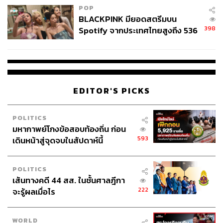
ทัศน์การค้าโลก นั่นคือ สัดส่วนของการส่งออกสินค้า
POP
อุตสาหกรรม (Manufactured Goods) จากประเทศที่พัฒนา
BLACKPINK มียอดสตรีมบน
แล้ว (Developed Countries) ลดลงและถูกแทนที่ด้วยการส่ง
398
Spotify จากประเทศไทยสูงถึง 536
ออกจากประเทศกำลังพัฒนา (Developing Countries) กล่าว
ล้านครั้ง ตลอด 10 ปีที่ผ่านมา
อีกนัยหนึ่ง ประเทศกำลังพัฒนา (เช่น จีน ไทย และเวียดนาม)
ค่อยๆ พัฒนาประเทศ จากประเทศเกษตรกรรมที่ยากจน มา
เป็นประเทศกำลังพัฒนา ที่มีอุตสาหกรรมเป็นกลจักรขับ
เคลื่อน เรื่องนี้ สอดคล้องกับระดับของทุนมนุษย์และ
EDITOR'S PICKS
โครงสร้างพื้นฐานที่ค่อยๆ ดีขึ้นตามช่วงเวลา โมเดลการ
พัฒนาประเทศโดยใช้การส่งออก (Export-led Economic
POLITICS
Development) จึงถูกใช้อย่างแพร่หลาย และเป็นต้นตอของ
มหากาพย์โกงข้อสอบท้องถิ่น ก่อน
การเจริญเติบโตทางเศรษฐกิจที่รวดเร็วและมั่นคง
593
เดินหน้าสู่จุดจบในสัปดาห์นี้
ทรัมป์ได้สร้างความไม่แน่นอนทางเศรษฐกิจให้กับภูมิทัศน์
การค้าโลกในรอบ 100 ปี ดังที่นายกฯ สิงคโปร์ ลอว์เรนซ์ ห
POLITICS
เส้นทางคดี 44 สส. ในชั้นศาลฎีกา
ว่อง ได้กล่าวว่า การค้าระหว่างประเทศที่แต่ละประเทศ
222
จะรู้ผลเมื่อไร
เคารพในกฎและกติการ่วมกันได้จบสิ้นลงแล้ว ซึ่งเรื่องนี้ ส่วน
หนึ่งเกิดมาจากความไม่เข้าใจเรื่องการขาดดุลการค้าของ
ผู้นำโลกที่ในท้ายที่สุดอาจกลายมาเป็นความพยายามที่สร้าง
WORLD