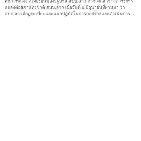
พัฒนาพลังงานที่ยั่งยืนของรัฐบาล สปป.ลาว ดาววงกล่าวระหว่างการ
แถลงต่อสภาแห่งชาติ สปป.ลาว เมื่อวันที่ 9 มิถุนายนที่ผ่านมา ว่า
สปป.ลาวมีกฎระเบียบและแนวปฏิบัติในการก่อสร้างและดำเนินการ...