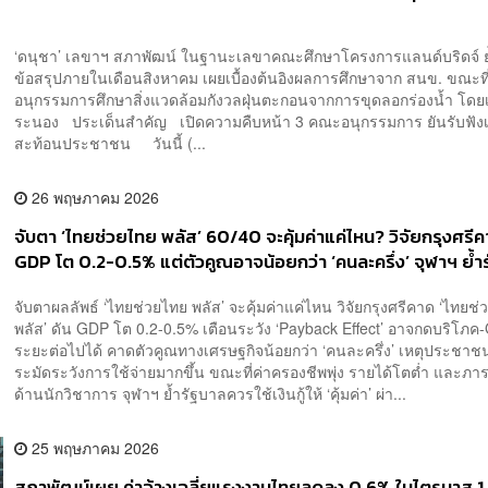
‘ดนุชา’ เลขาฯ สภาพัฒน์ ในฐานะเลขาคณะศึกษาโครงการแลนด์บริดจ์ ย้
ข้อสรุปภายในเดือนสิงหาคม เผยเบื้องต้นอิงผลการศึกษาจาก สนข. ขณะที
อนุกรรมการศึกษาสิ่งแวดล้อมกังวลฝุ่นตะกอนจากการขุดลอกร่องน้ำ โดยเ
ระนอง ประเด็นสำคัญ เปิดความคืบหน้า 3 คณะอนุกรรมการ ยันรับฟังเ
สะท้อนประชาชน วันนี้ (...
26 พฤษภาคม 2026
จับตา ‘ไทยช่วยไทย พลัส’ 60/40 จะคุ้มค่าแค่ไหน? วิจัยกรุงศรี
GDP โต 0.2-0.5% แต่ตัวคูณอาจน้อยกว่า ‘คนละครึ่ง’ จุฬาฯ ย้ำ
ควรใช้เงินกู้อย่างคุ้มค่า
จับตาผลลัพธ์ ‘ไทยช่วยไทย พลัส’ จะคุ้มค่าแค่ไหน วิจัยกรุงศรีคาด ‘ไทยช
พลัส’ ดัน GDP โต 0.2-0.5% เตือนระวัง ‘Payback Effect’ อาจกดบริโภ
ระยะต่อไปได้ คาดตัวคูณทางเศรษฐกิจน้อยกว่า ‘คนละครึ่ง’ เหตุประชา
ระมัดระวังการใช้จ่ายมากขึ้น ขณะที่ค่าครองชีพพุ่ง รายได้โตต่ำ และภาระ
ด้านนักวิชาการ จุฬาฯ ย้ำรัฐบาลควรใช้เงินกู้ให้ ‘คุ้มค่า’ ผ่า...
25 พฤษภาคม 2026
สภาพัฒน์เผย ค่าจ้างเฉลี่ยแรงงานไทยลดลง 0.6% ในไตรมาส 1 เ