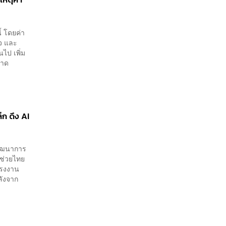
้ โดยค่า
ิจ และ
นไป เพิ่ม
ขาด
ก ดึง AI
พัฒนาการ
ยช่วยไทย
แรงงาน
ลังจาก