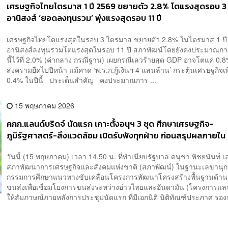
เศรษฐกิจไทยไตรมาส 1 ปี 2569 ขยายตัว 2.8% โตแรงสุดรอบ 
อานิสงส์ ‘ยอดลงทุนรวม’ พุ่งแรงสุดรอบ 11 ปี
เศรษฐกิจไทยโตแรงสุดในรอบ 3 ไตรมาส ขยายตัว 2.8% ในไตรมาส 1 ปี
อานิสงส์ลงทุนรวมโตแรงสุดในรอบ 11 ปี สภาพัฒน์โดยยังคงประมาณกา
นี้ไว้ที่ 2.0% (ค่ากลาง กรณีฐาน) เผยกรณีเลวร้ายสุด GDP อาจโตแค่ 0.
สงครามยืดไปปีหน้า แม้คาด ‘พ.ร.ก.กู้เงินฯ 4 แสนล้าน’ กระตุ้นเศรษฐกิจเพิ
0.4% ในปีนี้ ประเด็นสำคัญ คงประมาณการ ...
15 พฤษภาคม 2026
คกก.แลนด์บริดจ์ นัดแรก เคาะตั้งอนุฯ 3 ชุด ศึกษาเศรษฐกิจ-
ภูมิรัฐศาสตร์-สิ่งแวดล้อม เปิดรับฟังทุกฝ่าย ก่อนสรุปผลภายใน
วันนี้ (15 พฤษภาคม) เวลา 14.50 น. ที่ทำเนียบรัฐบาล ดนุชา พิชยนันท์ 
สภาพัฒนาการเศรษฐกิจและสังคมแห่งชาติ (สภาพัฒน์) ในฐานะเลขาน
กรรมการศึกษาแนวทางขับเคลื่อนโครงการพัฒนาโครงสร้างพื้นฐานด้
ขนส่งเพื่อเชื่อมโยงการขนส่งระหว่างอ่าวไทยและอันดามัน (โครงการแลน
ให้สัมภาษณ์ภายหลังการประชุมนัดแรก ที่มีเอกนิติ นิติทัณฑ์ประภาศ รอง