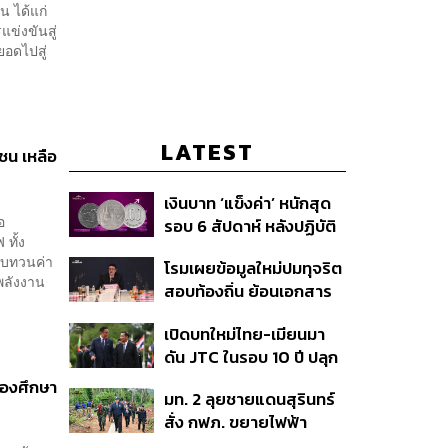
าน ได้แก่
ข่งขันสู่
ยอดไปสู่
LATEST
กชน เหลือ
เงินบาท ‘แข็งค่า’ หนักสุด
อ
รอบ 6 สัปดาห์ หลังปฏิบัติ
ทั้ง
การแทรกแซงเยนของ
ทบทวนค่า
โรมเผยข้อมูลใหม่ปมทุจริต
สหรัฐฯ-ญี่ปุ่น Standard
พลังงาน
สอบท้องถิ่น ย้อนเอกสาร
Chartered เปิดเป้าสิ้นปีนี้
ประชุมปี 2567 พบชื่อ
จ่อแข็งต่อแตะ 32.50 บาท
เปิดบทใหม่ไทย-เมียนมา
อนุทิน จ่อสอบต่อเอี่ยว
ต่อดอลลาร์
ดัน JTC ในรอบ 10 ปี ปลุก
ตัดตอน ม.บูรพา หรือไม่
‘เส้นเลือดใหญ่’ ค้า
้องศึกษา
มท. 2 ลุยชายแดนสุรินทร์
ชายแดน ท่าเรือน้ำลึก
สั่ง กฟภ. ขยายไฟฟ้า
ทวาย
‘ปราสาทตาควาย–เนิน