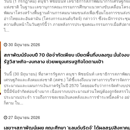
วันนี้ (1 กรกฎาคม) ดนุชา พิชยนันท์ เลขาธิการสภาพัฒนาการเศรษฐกิจ
แห่งชาติ ในฐานะเลขานุการคณะกรรมการศึกษาแนวทางขับเคลื่อนโคร
พัฒนาโครงสร้างพื้นฐานด้านการคมนาคมขนส่งเพื่อเชื่อมโยงการขนส่งร
อ่าวไทยและอันดามัน (โครงการแลนด์บริดจ์) กล่าวว่า ซึ่งจะมีการประชุ
ความคืบหน้าในวันศุกร์นี้ว่า ภายหลังการประชุมคณะกรรมการเมื่อสัปดาห์
ไ...
30 มิถุนายน 2026
สภาพัฒน์รับงบปี 70 ข้อจำกัดเพียบ เบียดพื้นที่งบลงทุน มั่นใจงบ
รัฐวิสาหกิจ-งบกลาง ช่วยพยุงเศรษฐกิจโตตามเป้า
วันนี้ (30 มิถุนายน) ที่อาคารรัฐสภา ดนุชา พิชยนันท์ เลขาธิการสภาพั
เศรษฐกิจและสังคมแห่งชาติ (สศช.) ได้ชี้แจงถึงแนวทางการบริหารจัดก
ประมาณและแผนการเงินภาครัฐในปี 2570 โดยยอมรับว่าการจัดทำงบ
ปีนี้มีข้อจำกัดค่อนข้างมาก เนื่องจากงบประมาณส่วนใหญ่ต้องถูกจัดสรร
ประมาณประจำ รวมถึงการชดเชยเงินคงคลังและการชำระหนี้คงค้าง อย่
ก็ตาม ใน...
27 มิถุนายน 2026
เลขาฯสภาพัฒน์เผย คณะศึกษา ‘แลนด์บริดจ์’ ได้ผลสรุปสิงหาคมน