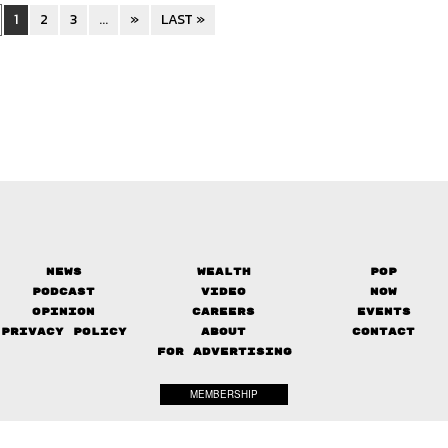
1
2
3
...
»
LAST »
News
Wealth
Pop
Podcast
Video
Now
Opinion
Careers
Events
Privacy Policy
About
Contact
FOR ADVERTISING
MEMBERSHIP