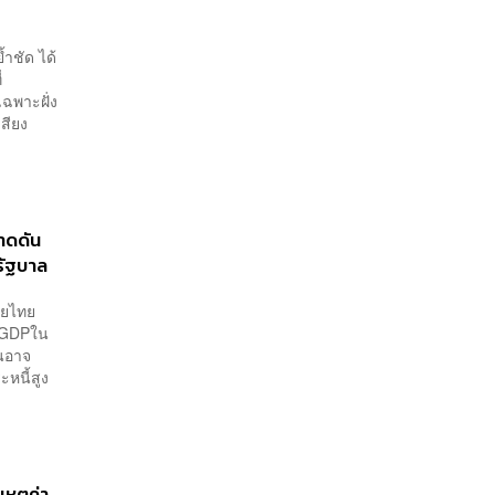
ำชัด ได้
่
ฉพาะฝั่ง
สียง
คาดดัน
รัฐบาล
่วยไทย
ค-GDPใน
ชนอาจ
หนี้สูง
หตุค่า