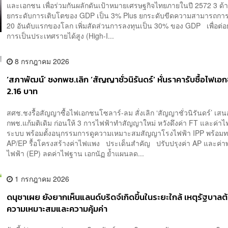
และเอกชน เพื่อร่วมกันผลักดันเป้าหมายเศรษฐกิจไทยภายในปี 2572 3 ด้
ยกระดับการเติบโตของ GDP เป็น 3% Plus ยกระดับขีดความสามารถการแ
20 อันดับแรกของโลก เพิ่มสัดส่วนการลงทุนเป็น 30% ของ GDP เพื่อต่อ
การเป็นประเทศรายได้สูง (High-I...
8 กรกฎาคม 2026
‘สภาพัฒน์’ ชงกพช.เลิก ‘สัญญาชั่วนิรันดร์’ หั่นราคารับซื้อไฟเอ
2.16 บาท
สศช.ชงรื้อสัญญาซื้อไฟเอกชนโซลาร์-ลม สั่งเลิก ‘สัญญาชั่วนิรันดร์’ เสน
กพช.แก้มติเดิม ก่อนให้ 3 การไฟฟ้าทำสัญญาใหม่ หวังดึงค่า FT และค่าไฟ 
ระบบ พร้อมตั้งอนุกรรมการดูความเหมาะสมสัญญาโรงไฟฟ้า IPP พร้อม
AP/EP รื้อโครงสร้างค่าไฟแพง ประเด็นสำคัญ ปรับปรุงค่า AP และค่า
ไฟฟ้า (EP) ลดค่าไฟฐาน เอกนัฏ ย้ำแผนลด...
1 กรกฎาคม 2026
ดนุชาเผย ยังยากเห็นแลนด์บริดจ์เกิดขึ้นในระยะใกล้ เหตุรัฐบาลต
ความเหมาะสมและความคุ้มค่า