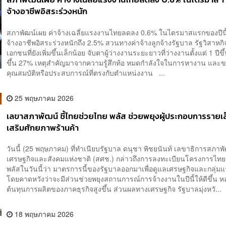
จ้างอาชีพอิสระร่วงหนัก
สภาพัฒน์เผย ค่าจ้างเฉลี่ยแรงงานไทยลดลง 0.6% ในไตรมาสแรกของปีนี
จ้างอาชีพอิสระร่วงหนักถึง 2.5% สวนทางค่าจ้างลูกจ้างรัฐบาล รัฐวิสาหก
เอกชนที่ยังเพิ่มขึ้นเล็กน้อย จับตาผู้ว่างงานระยะยาวที่ว่างงานตั้งแต่ 1 ปีขึ้
ขึ้น 27% เหตุสำคัญมาจากความรู้สึกท้อ หมดกำลังใจในการหางาน และ
คุณสมบัติหรือประสบการณ์ที่ตรงกับตำแหน่งงาน ...
25 พฤษภาคม 2026
เลขาสภาพัฒน์ ชี้ไทยช่วยไทย พลัส ช่วยพยุงผู้ประกอบการรายเล็
เสริมศักยภาพร้านค้า
วันนี้ (25 พฤษภาคม) ที่ทำเนียบรัฐบาล ดนุชา พิชยนันท์ เลขาธิการสภา
เศรษฐกิจและสังคมแห่งชาติ (สศช.) กล่าวถึงการลงทะเบียนโครงการไท
พลัสในวันนี้ว่า มาตรการนี้ของรัฐบาลออกมาเพื่อดูแลเศรษฐกิจและกลุ่ม
โดยคาดหวังว่าจะมีส่วนช่วยพยุงสถานการณ์การจ้างงานในปีนี้ให้ดีขึ้น ห
ต้นทุนการผลิตของภาคธุรกิจสูงขึ้น ส่วนผลทางเศรษฐกิจ รัฐบาลมุ่งหวั...
18 พฤษภาคม 2026