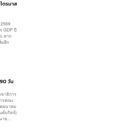
3 ไตรมาส
 2569
ร GDP ปี
8% หาก
่มอีก
 90 วัน
เลขาธิการ
ุการคณะ
านคมนาคม
ด์บริดจ์)
นาย...