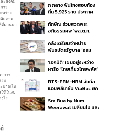
และสังคม
ก กลาง ฟันโกงสอบท้อง
350’ เสริมความมั่นคง
งการ
ถิ่น 5,925 ราย ประกาศ
ชายแดน
ะหว่าง
บัญชีใหม่ 7 ส.ค. ส่วน 97
มติดตาม
ทักษิณ ร่วมสวดพระ
ที่ผ่านมา
ราย รอ ป.ป.ช. ขีดเส้นแล้ว
อภิธรรมศพ ‘พล.ต.ท.
เสร็จ 31 ส.ค.
ผ่อน’ บิดา ‘พักตร์พิไล ทวี
คลังเตรียมจำหน่าย
สิน’ สิริอายุ 103 ปี แกนนำ
พันธบัตรรัฐบาล ‘ออม
เพื่อไทย-บุคคลหลาก
พลัส’ รอบถัดไป เร็วสุด 4
วงการร่วมอาลัย
‘เอกนิติ’ เผยอยู่ระหว่าง
ก.ย.นี้ อาจเพิ่มสัดส่วนการ
หารือ ‘ไทยเที่ยวไทยพลัส’
ขายแบบ Small Lot First
ฒนาการ
มีสิทธิใช้งบจากเงินกู้ 4
มากขึ้น
ารงบ
BTS-EBM-NBM จับมือ
แสนล้าน มั่นใจงบต่อ ‘ไทย
ประมาณใน
แอปพลิเคชัน ViaBus ยก
ช่วยไทย พลัส’ เฟส 2 มี
ไปใช้ในงบ
ระดับการติดตามตำแหน่ง
เพียงพอ
างไร
Sra Bua by Num
รถไฟฟ้า 3 สายแบบเรียล
Weerawat เปลี่ยนไป และ
ไทม์
นี่คือเหตุผลที่เราควรกลับ
ไปอีกครั้ง
ี้