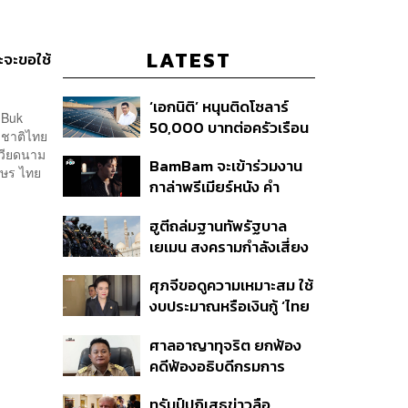
LATEST
ะจะขอใช้
‘เอกนิติ’ หนุนติดโซลาร์
 Buk
50,000 บาทต่อครัวเรือน
มชาติไทย
พร้อมดึง ‘ออมสิน-ธอส.’
ศเวียดนาม
BamBam จะเข้าร่วมงาน
ปล่อยกู้ดอกเบี้ยต่ำ เร่ง
กษร ไทย
กาล่าพรีเมียร์หนัง คำ
ออกโครงการภายใน 1
สารภาพของหมอผี
เดือน
ฮูตีถล่มฐานทัพรัฐบาล
เยเมน สงครามกำลังเสี่ยง
ปะทุอีกครั้งหรือไม่?
ศุภจีขอดูความเหมาะสม ใช้
งบประมาณหรือเงินกู้ ‘ไทย
เที่ยวไทยพลัส’ บอกหากมี
ศาลอาญาทุจริต ยกฟ้อง
‘ไทยช่วยไทยพลัส เฟส 2’
คดีฟ้องอธิบดีกรมการ
ไม่จำเป็นต้องออกพร้อมกัน
ปกครอง ชี้ย้าย ‘อดีตปลัด
ทรัมป์ปฏิเสธข่าวลือ