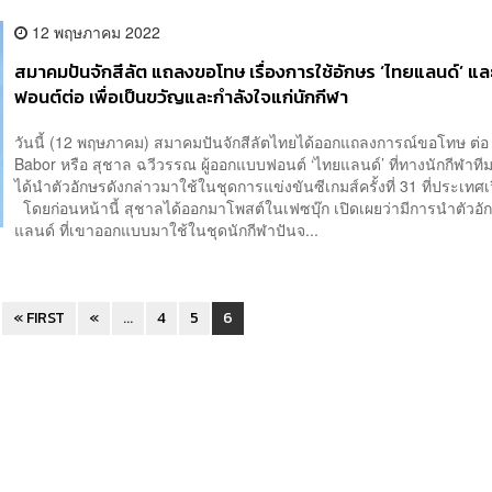
12 พฤษภาคม 2022
สมาคมปันจักสีลัต แถลงขอโทษ เรื่องการใช้อักษร ‘ไทยแลนด์’ แล
ฟอนต์ต่อ เพื่อเป็นขวัญและกำลังใจแก่นักกีฬา
วันนี้ (12 พฤษภาคม) สมาคมปันจักสีลัตไทยได้ออกแถลงการณ์ขอโทษ ต่อ
Babor หรือ สุชาล ฉวีวรรณ ผู้ออกแบบฟอนต์ ‘ไทยแลนด์’ ที่ทางนักกีฬาที
ได้นำตัวอักษรดังกล่าวมาใช้ในชุดการแข่งขันซีเกมส์ครั้งที่ 31 ที่ประเท
โดยก่อนหน้านี้ สุชาลได้ออกมาโพสต์ในเฟซบุ๊ก เปิดเผยว่ามีการนำตัวอั
แลนด์ ที่เขาออกแบบมาใช้ในชุดนักกีฬาปันจ...
« FIRST
«
...
4
5
6