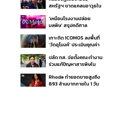
จังหวัดภูเก็ต’ ชอบด้วยขั้น
สหรัฐฯ ขาดแคลนอาวุธใน
ตอน
การทำสงครามกับอิหร่าน
‘เหมือนโรงงานปล่อย
เผยกำลังล่าตัวคนปล่อย
มลพิษ’ สรุปคดีศาล
ข่าว
นิวเม็กซิโก สั่งปรับ Meta ชี้
เกาะติด ICOMOS ลงพื้นที่
กระทบสุขภาพจิตเด็ก คุม
‘วัดอุโมงค์’ ประเมินคุณค่า
เข้ม AI Chatbot
ล้านนา ดันเชียงใหม่สู่
ปลัด ทส. จ่อตั้งคณะทำงาน
มรดกโลกปี 2570
ร่วมแก้ปัญหาสารพิษใน
แม่น้ำข้ามพรมแดนไทย-
Rhode ทำยอดขายสูงถึง
เมียนมา เล็งเริ่มถกนัดแรก
893 ล้านบาทภายใน 1 วัน
ส.ค.นี้
กับซัมเมอร์คอลเล็กชัน
ล่าสุด