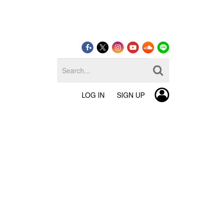
LOG IN
SIGN UP