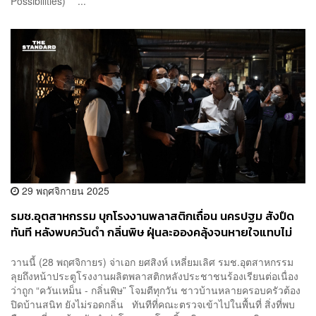
Possibilities)” ...
29 พฤศจิกายน 2025
รมช.อุตสาหกรรม บุกโรงงานพลาสติกเถื่อน นครปฐม สังปืด
ทันที หลังพบควันดำ กลิ่นพิษ ฝุ่นละอองคลุ้งจนหายใจแทบไม่
ออก
วานนี้ (28 พฤศจิกายร) จ่าเอก ยศสิงห์ เหลี่ยมเลิศ รมช.อุตสาหกรรม
ลุยถึงหน้าประตูโรงงานผลิตพลาสติกหลังประชาชนร้องเรียนต่อเนื่อง
ว่าถูก “ควันเหม็น - กลิ่นพิษ” โจมตีทุกวัน ชาวบ้านหลายครอบครัวต้อง
ปิดบ้านสนิท ยังไม่รอดกลิ่น ทันทีที่คณะตรวจเข้าไปในพื้นที่ สิ่งที่พบ