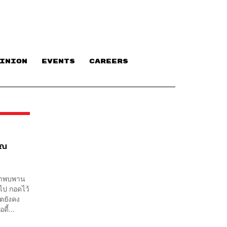
INION
EVENTS
CAREERS
ุณ
่เราพบพาน
ดไป กอดไว้
ิตยังคง
ี้...