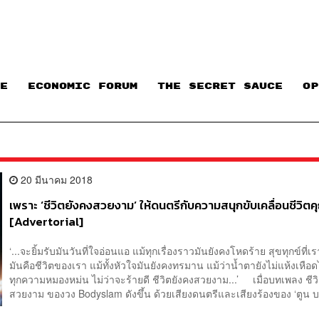
E
ECONOMIC FORUM
THE SECRET SAUCE​
OP
20 มีนาคม 2018
เพราะ ‘ชีวิตยังคงสวยงาม’ ให้ดนตรีกับความสนุกขับเคลื่อนชีวิตค
[Advertorial]
‘...จะยิ้มรับมันวันที่ใจอ่อนแอ แม้ทุกเรื่องราวมันยังคงโหดร้าย สุขทุกข์ที
มันคือชีวิตของเรา แม้ทั้งหัวใจมันยังคงทรมาน แม้ว่าน้ำตายังไม่แห้งเหือ
ทุกความหมองหม่น ไม่ว่าจะร้ายดี ชีวิตยังคงสวยงาม...’ เมื่อบทเพลง ชีว
สวยงาม ของวง Bodyslam ดังขึ้น ด้วยเสียงดนตรีและเสียงร้องของ ‘ตูน บอด