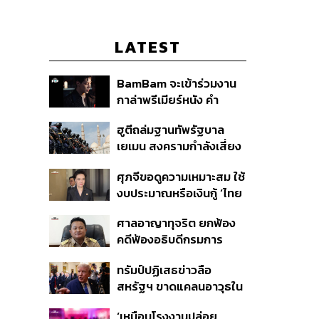
LATEST
BamBam จะเข้าร่วมงาน
กาล่าพรีเมียร์หนัง คำ
สารภาพของหมอผี
ฮูตีถล่มฐานทัพรัฐบาล
เยเมน สงครามกำลังเสี่ยง
ปะทุอีกครั้งหรือไม่?
ศุภจีขอดูความเหมาะสม ใช้
งบประมาณหรือเงินกู้ ‘ไทย
เที่ยวไทยพลัส’ บอกหากมี
ศาลอาญาทุจริต ยกฟ้อง
‘ไทยช่วยไทยพลัส เฟส 2’
คดีฟ้องอธิบดีกรมการ
ไม่จำเป็นต้องออกพร้อมกัน
ปกครอง ชี้ย้าย ‘อดีตปลัด
ทรัมป์ปฏิเสธข่าวลือ
จังหวัดภูเก็ต’ ชอบด้วยขั้น
สหรัฐฯ ขาดแคลนอาวุธใน
ตอน
การทำสงครามกับอิหร่าน
‘เหมือนโรงงานปล่อย