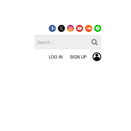
LOG IN
SIGN UP