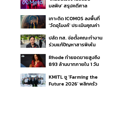
เผยกำลังล่าตัวคนปล่อย
มลพิษ’ สรุปคดีศาล
ข่าว
นิวเม็กซิโก สั่งปรับ Meta ชี้
เกาะติด ICOMOS ลงพื้นที่
กระทบสุขภาพจิตเด็ก คุม
‘วัดอุโมงค์’ ประเมินคุณค่า
เข้ม AI Chatbot
ล้านนา ดันเชียงใหม่สู่
ปลัด ทส. จ่อตั้งคณะทำงาน
มรดกโลกปี 2570
ร่วมแก้ปัญหาสารพิษใน
แม่น้ำข้ามพรมแดนไทย-
Rhode ทำยอดขายสูงถึง
เมียนมา เล็งเริ่มถกนัดแรก
893 ล้านบาทภายใน 1 วัน
ส.ค.นี้
กับซัมเมอร์คอลเล็กชัน
KMITL ชู ‘Farming the
ล่าสุด
Future 2026’ พลิกครัว
โลก สู่เกษตร-อาหารยั่งยืน
ด้วย One Health