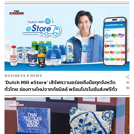
คุณค่าของดนตรีนอกเหนือจากความสุนทรี ดนตรีหรือ
บทเพลงยังคงสามารถส่งต่อพลังชีวิตได้ด้วย เพราะชีวิตทุก
ชีวิตมีความงดงาม และดนตรีคือขุมทรัพย์ของแรงบันดาลใจ
BLEND 285 จึงนำแนวคิดทั้งสองมาทำให้เกิดโปรเจกต์
BLEN FES LIVE PROJECT โปรเจกต์ที่นำเอาดนตรีมา
เชื่อมโยงให้ผู้คนได้มาร่วมสนุกแบบ 6 ชั่วโมงเต็มไม่มียั้ง กับ
สุดยอดศิลปินที่นำทัพโดย Bodyslam และศิลปินอีกมากมาย
ทั้ง Lomosonic วงดนตรีที่มาพร้อมพลังงานเหลือล้น ให้คุณ
BUSINESS
/
NEWS
ได้กระโดดไปกับดนตรีหนักๆ พร้อมพลังเสียงจาก ‘บอย
‘Dutch Mill eStore’ เสิร์ฟความอร่อยถึงมือทุกจังหวัด
Lomosonic’ ที่ยังมีโชว์สุดพิเศษกับ ‘ป๊อด ธนชัย อุชชิน’ กับ
51
ทั่วไทย ช่องทางใหม่จากดัชมิลล์ พร้อมโปรโมชันส่งฟรีทั่ว
เพลง
ส่งมือ
ที่สร้างพลังชีวิตได้เป็นอย่างดี อีกทั้งเพลงรักและ
ประเทศ ส่งไว สั่งก่อนเที่ยง ได้ของวันถัดไป ส่งสินค้าแบบ
เสียงนุ่มจากวง Cocktail ก็จะมาเติมเต็มอีกมู้ดโทนของชีวิต
เย็นตรงจากโรงงาน [ADVERTORIAL]
สำหรับวงที่ถือว่าประสบความสำเร็จและมีการแสดงสดได้ดี
มากอีกวงคือ วง 25 Hours ที่เตรียมความสนุกมาอย่างจัดเต็ม
เพิ่มดีกรีกับตำนานที่ไม่เคยตกยุคอย่าง Moderndog และวง
ฝีมือดีอีกวงอย่าง Tabasco