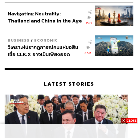
อินโดนีเซีย
Navigating Neutrality:
Thailand and China in the Age
150
of a New Global Order
BUSINESS
/
ECONOMIC
วิเคราะห์ปรากฏการณ์คนแห่ขอสิน
2.5K
เชื่อ CLICX อาจเป็นเพียงยอด
ภูเขาน้ำแข็ง ของปัญหาหนี้ครัว
เรือนไทยที่ถูกซุกไว้
LATEST STORIES