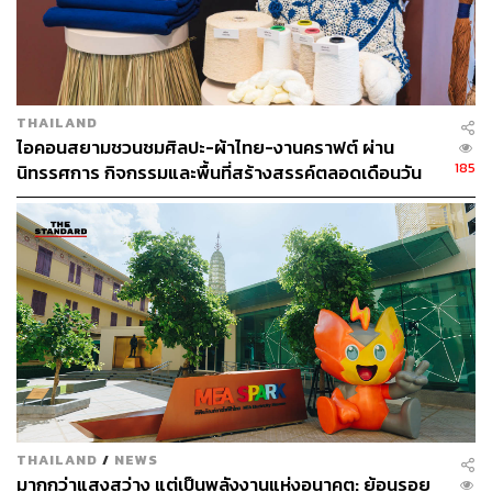
THAILAND
ไอคอนสยามชวนชมศิลปะ-ผ้าไทย-งานคราฟต์ ผ่าน
185
นิทรรศการ กิจกรรมและพื้นที่สร้างสรรค์ตลอดเดือนวัน
แม่ [ADVERTORIAL]
สำหรับ BLEN FES LIVE PROJECT ที่ผ่านมาได้มอบความ
สนุกไปแล้วกับ 2 จังหวัด คือ ขอนแก่นและชลบุรี จะมีขึ้นเร็วๆ
นี้อีกครั้งสำหรับชาวนครปฐม ในวันที่ 23 มีนาคมนี้
THAILAND
/
NEWS
นอกจาก BLEN FES LIVE PROJECT จะมีศิลปินชั้นนำมา
มากกว่าแสงสว่าง แต่เป็นพลังงานแห่งอนาคต: ย้อนรอย
มอบความสุขตลอด 6 ชั่วโมงแล้ว โปรเจกต์นี้ยังทำงานร่วม