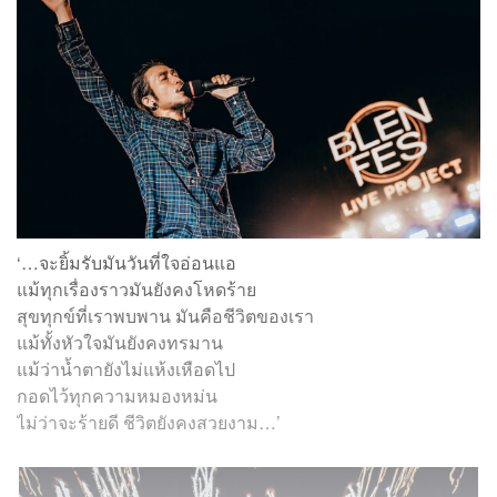
‘…จะยิ้มรับมันวันที่ใจอ่อนแอ
แม้ทุกเรื่องราวมันยังคงโหดร้าย
สุขทุกข์ที่เราพบพาน มันคือชีวิตของเรา
แม้ทั้งหัวใจมันยังคงทรมาน
แม้ว่าน้ำตายังไม่แห้งเหือดไป
กอดไว้ทุกความหมองหม่น
ไม่ว่าจะร้ายดี ชีวิตยังคงสวยงาม…’