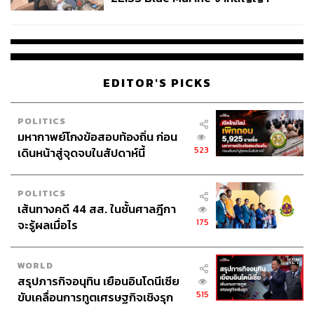
ผลิต 8.3 ล้าน สู่ข้อพิพาท ‘มา
เวลล์ฯ’ ฟ้อง ‘โทน บางแค’ ผิดนัด
จ่ายหนี้-แอบระบุแบรนด์
EDITOR'S PICKS
POLITICS
มหากาพย์โกงข้อสอบท้องถิ่น ก่อน
523
เดินหน้าสู่จุดจบในสัปดาห์นี้
POLITICS
เส้นทางคดี 44 สส. ในชั้นศาลฎีกา
175
จะรู้ผลเมื่อไร
WORLD
สรุปภารกิจอนุทิน เยือนอินโดนีเซีย
515
ขับเคลื่อนการทูตเศรษฐกิจเชิงรุก
ประกาศหุ้นส่วนยุทธศาสตร์ไทย –