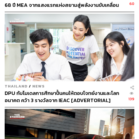
60
68 ปี MEA จากแสงแรกแห่งสยามสู่พลังงานขับเคลื่อน
กับ Bodyslam ปล่อยมิวสิกวิดีโอพิเศษ ในเพลง ‘ชีวิตยังคง
เมือง ผ่าน MEA SPARK
สวยงาม’ ที่นำเสนอมุมมองชีวิตดีเรามีได้ในแบบของ
Bodyslam
THAILAND
/
NEWS
DPU กับโมเดลการศึกษาปั้นคนให้ตอบโจทย์งานและโลก
139
อนาคต คว้า 3 รางวัลจาก IEAC [ADVERTORIAL]
เราหวังว่าดนตรีจะเป็นแรงบันดาลใจให้คุณได้มองเห็นความ
สนุกอย่างเต็มที่ และมองเห็นความสวยงามของชีวิตไม่ว่าคุณ
จะเจอกับเรื่องไหนก็ตาม