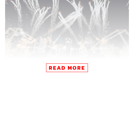
READ MORE
เมื่อบทเพลง
ชีวิตยังคงสวยงาม
ของวง Bodyslam ดังขึ้น ด้วย
เสียงดนตรีและเสียงร้องของ ‘ตูน บอดี้สแลม’ ภาพความหวัง
ของชีวิตก็ฉายแสงเจิดจ้าขึ้น ไม่ว่าเส้นทางชีวิตจะพบเจอทุกข์
สุขอย่างไร เราทุกคนสามารถก้าวข้ามปัญหา แล้วเพ่งมองให้
เห็นความสวยงามในทุกช่วงจังหวะของชีวิตได้