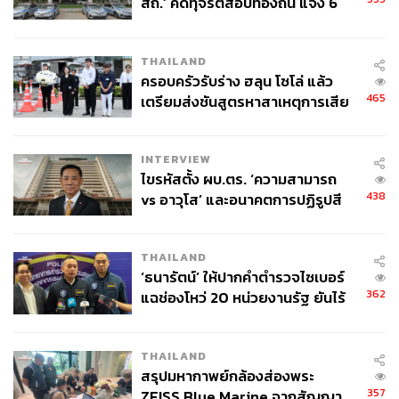
สถ.’ คดีทุจริตสอบท้องถิ่น แจ้ง 6
ข้อหาหนัก จ่อชง ป.ป.ช. 12 ส.ค. นี้
335
THAILAND
ครอบครัวรับร่าง ฮลุน โซโล่ แล้ว
465
เตรียมส่งชันสูตรหาสาเหตุการเสีย
ABOUT THE AUTHOR
ชีวิต
THE STANDARD TEAM
กองบรรณาธิการ THE STANDARD
INTERVIEW
ไขรหัสตั้ง ผบ.ตร. ‘ความสามารถ
438
vs อาวุโส’ และอนาคตการปฏิรูปสี
กากี กับ พล.ต.อ. เอก อังสนานนท์
THAILAND
‘ธนารัตน์’ ให้ปากคำตำรวจไซเบอร์
362
แฉช่องโหว่ 20 หน่วยงานรัฐ ยันไร้
นัยทางการเมือง
THAILAND
สรุปมหากาพย์กล้องส่องพระ
357
ZEISS Blue Marine จากสัญญา