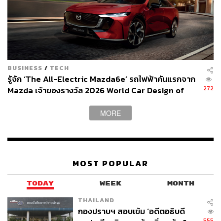
FYI
จำหน่ายบัตรแล้วที่ Counter Service All Ticket
ในร้าน 7-Eleven หรือ
www.allticket.com
ดูข้อมูลเพิ่มเติมที่
www.facebook.com/blendde
stination/
BUSINESS
/
TECH
สามารถร่วมกิจกรรมภายในงานทั้งเกมสนุกๆ
รู้จัก ‘The All-Electric Mazda6e’ รถไฟฟ้าคันแรกจาก
และจุดถ่ายภาพต่างๆ
272
Mazda เจ้าของรางวัล 2026 World Car Design of
the Year [ADVERTORIAL]
MORE
TAGS:
BLENFESLIVEPROJECT
BLENFES
ชีวิตดีเรามีได้
ใช้ชีวิตให้กลมกล่อม
BLEND 285
LOMOSONIC
Tabasco
ป๊อด-ธนชัย อุชชิน
Advertorial
Moderndog
Bodyslam
25 Hours
MOST POPULAR
TODAY
WEEK
MONTH
THAILAND
กองปราบฯ สอบเข้ม ‘อดีตอธิบดี
555