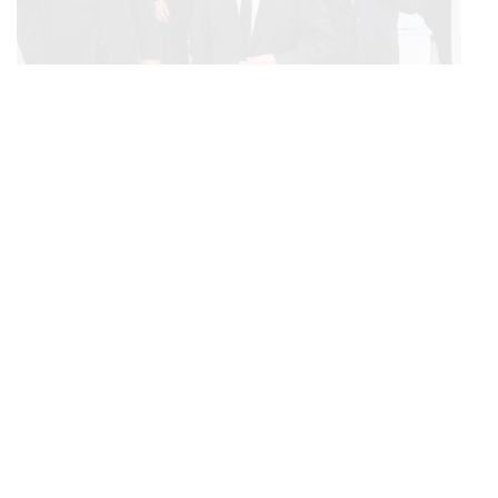
POLITICS
ทักษิณ ร่วมสวดพระอภิธรรมศพ ‘พล.ต.ท. ผ่อน’ บิดา
...
‘พักตร์พิไล ทวีสิน’ สิริอายุ 103 ปี แกนนำเพื่อไทย-บุคคล
หลากวงการร่วมอาลัย
BUSINESS
/
ECONOMIC
คลังเตรียมจำหน่ายพันธบัตรรัฐบาล ‘ออมพลัส’ รอบถัดไป
...
เร็วสุด 4 ก.ย.นี้ อาจเพิ่มสัดส่วนการขายแบบ Small Lot