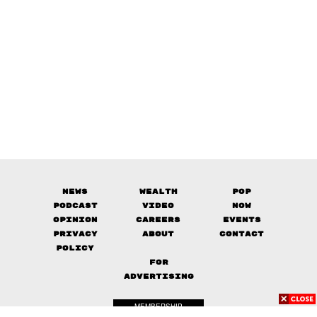
News
Wealth
Pop
Podcast
Video
Now
Opinion
Careers
Events
Privacy
About
Contact
Policy
FOR
ADVERTISING
MEMBERSHIP