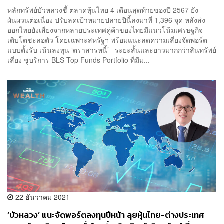
ทรุดต่อเนื่อง แนะจัดพอร์ตแบบตั้งรับความผันผวน ลดลงทุน
หลักทรัพย์บัวหลวงชี้ ตลาดหุ้นไทย 4 เดือนสุดท้ายของปี 2567 ยัง
สินทรัพย์เสี่ยง เพิ่มน้ำหนักตราสารหนี้
ผันผวนต่อเนื่อง ปรับลดเป้าหมายปลายปีนี้ลงมาที่ 1,396 จุด หลังส่ง
ออกไทยยังเสี่ยงจากหลายประเทศคู่ค้าของไทยมีแนวโน้มเศรษฐกิจ
เติบโตชะลอตัว โดยเฉพาะสหรัฐฯ พร้อมแนะลดความเสี่ยงจัดพอร์ต
แบบตั้งรับ เน้นลงทุน ‘ตราสารหนี้’ ระยะสั้นและยาวมากกว่าสินทรัพย์
เสี่ยง ชูบริการ BLS Top Funds Portfolio ที่มีม...
22 ธันวาคม 2021
‘บัวหลวง’ แนะจัดพอร์ตลงทุนปีหน้า ลุยหุ้นไทย-ต่างประเทศ