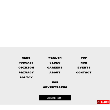
News
Wealth
Pop
Podcast
Video
Now
Opinion
Careers
Events
Privacy
About
Contact
Policy
FOR
ADVERTISING
MEMBERSHIP