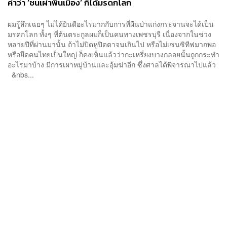
คำว่า ‘ชนเผ่าพื้นเมือง’ ก็ได้มรดกโลก
ผมรู้สึกเฉยๆ ไม่ได้ยินดีอะไรมากกับการที่ผืนป่าแก่งกระจานจะได้เป็น
มรดกโลก ทั้งๆ ที่ต้นตระกูลผมก็เป็นคนทางเพชรบุรี เนื่องจากในช่วง
หลายปีที่ผ่านมานั้น ถ้าไม่ปิดหูปิดตาจนเกินไป หรือไม่เซนซิทีฟมากพอ
หรือยึดคนไทยเป็นใหญ่ ก็คงเห็นแล้วว่ากะเหรี่ยงบางกลอยนั้นถูกกระทำ
อะไรมาบ้าง มีการเผาหมู่บ้านและอุ้มฆ่าอีก ซึ่งศาลได้พิจารณาไปแล้ว
&nbs...