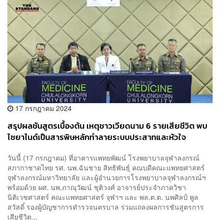
17 กรกฎาคม 2024
สรุปผลชันสูตรเบื้องต้น เหตุชาวเวียดนาม 6 รายเสียชีวิต พบ
ไซยาไนด์เป็นสารพิษหลักทำลายระบบประสาทและหัวใจ
วันนี้ (17 กรกฎาคม) ที่อาคารแพทยพัฒน์ โรงพยาบาลจุฬาลงกรณ์
สภากาชาดไทย รศ. นพ.ฉันชาย สิทธิพันธุ์ คณบดีคณะแพทยศาสตร์
จุฬาลงกรณ์มหาวิทยาลัย และผู้อำนวยการโรงพยาบาลจุฬาลงกรณ์ฯ
พร้อมด้วย ผศ. นพ.ภาณุวัฒน์ ชุติวงศ์ อาจารย์ประจำภาควิชา
นิติเวชศาสตร์ คณะแพทยศาสตร์ จุฬาฯ และ พล.ต.ต. นพศิลป์ พูล
สวัสดิ์ รองผู้บัญชาการตำรวจนครบาล ร่วมแถลงผลการชันสูตรการ
เสียชีวิต...