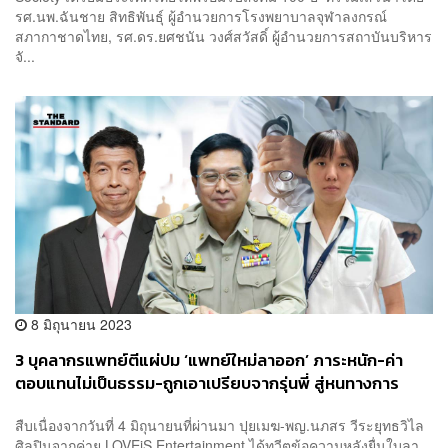
รศ.นพ.ฉันชาย สิทธิพันธุ์ ผู้อำนวยการโรงพยาบาลจุฬาลงกรณ์
สภากาชาดไทย, รศ.ดร.ยศชนัน วงศ์สวัสดิ์ ผู้อำนวยการสถาบันบริหาร
จั...
8 มิถุนายน 2023
3 บุคลากรแพทย์ตีแผ่ปม ‘แพทย์ใหม่ลาออก’ ภาระหนัก-ค่า
ตอบแทนไม่เป็นธรรม-ถูกเอาเปรียบจากรุ่นพี่ สู่หนทางการ
แก้ไข
สืบเนื่องจากวันที่ 4 มิถุนายนที่ผ่านมา ปุยเมฆ-พญ.นภสร วีระยุทธวิไล
ศิลปินจากค่าย LOVEiS Entertainment ได้ทวีตข้อความหลังยื่นใบลา