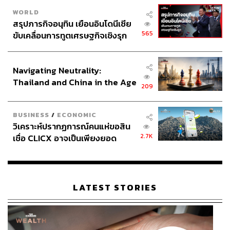
WORLD
สรุปภารกิจอนุทิน เยือนอินโดนีเซีย
565
ขับเคลื่อนการทูตเศรษฐกิจเชิงรุก
ประกาศหุ้นส่วนยุทธศาสตร์ไทย –
อินโดนีเซีย
Navigating Neutrality:
Thailand and China in the Age
209
of a New Global Order
BUSINESS
/
ECONOMIC
วิเคราะห์ปรากฏการณ์คนแห่ขอสิน
2.7K
เชื่อ CLICX อาจเป็นเพียงยอด
ภูเขาน้ำแข็ง ของปัญหาหนี้ครัว
เรือนไทยที่ถูกซุกไว้
LATEST STORIES