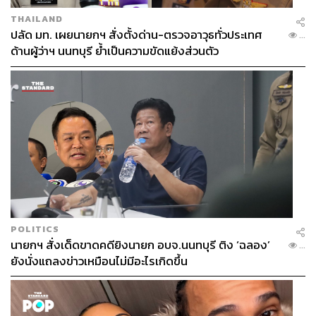
THAILAND
ปลัด มท. เผยนายกฯ สั่งตั้งด่าน-ตรวจอาวุธทั่วประเทศ
...
ด้านผู้ว่าฯ นนทบุรี ย้ำเป็นความขัดแย้งส่วนตัว
POLITICS
นายกฯ สั่งเด็ดขาดคดียิงนายก อบจ.นนทบุรี ติง ‘ฉลอง’
...
ยังนั่งแถลงข่าวเหมือนไม่มีอะไรเกิดขึ้น