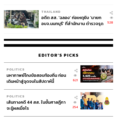
ผู้ใช้ถอดเปลี่ยนแบตเองได้ ก่อนกฎ
EU บังคับปีหน้า
THAILAND
อดีต สส. ‘ฉลอง’ ก่อเหตุยิง ‘นายก
528
อบจ.นนทบุรี’ ที่สำนักงาน ตำรวจรุด
ลงพื้นที่
EDITOR'S PICKS
POLITICS
มหากาพย์โกงข้อสอบท้องถิ่น ก่อน
621
เดินหน้าสู่จุดจบในสัปดาห์นี้
POLITICS
เส้นทางคดี 44 สส. ในชั้นศาลฎีกา
254
จะรู้ผลเมื่อไร