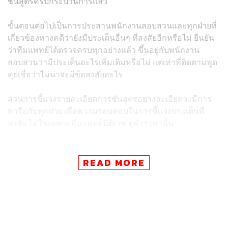
ชันสูตรครบกระบวนการแล้ว
ขั้นตอนต่อไปเป็นการประสานพนักงานสอบสวนและทุกฝ่ายที่
เกี่ยวข้องทางคดีว่ายังมีประเด็นอื่นๆ ที่สงสัยอีกหรือไม่ ยืนยัน
ว่าทีมแพทย์ได้ตรวจครบทุกอย่างแล้ว ขึ้นอยู่กับพนักงาน
สอบสวนว่ามีประเด็นอะไรเพิ่มเติมหรือไม่ แต่เท่าที่ติดตามพูด
คุยเชื่อว่าไม่น่าจะมีข้อสงสัยอะไร
ส่วนการชี้แจงรายละเอียดการชันสูตรอย่างละเอียดจะมีการ
หารือกับทุกฝ่าย เพื่อความรอบคอบในการชี้แจงประเด็นที่
สงสัย ไม่ใช่เฉพาะทีมแพทย์นิติเวช จุฬาฯ เท่านั้น
รศ. นพ.ฉันชาย กล่าวว่า สำหรับการตรวจปริมาณไซยาไนด์
ภายในร่างกาย ทีมแพทย์ได้เก็บตัวอย่างไปแล้ว ขั้นตอนการ
READ MORE
รับร่างที่ชันสูตรแล้วเป็นขั้นตอนตามปกติที่ทางครอบครัวผู้
เสียชีวิตต้องประสานสถานทูตประเทศเวียดนามและสถานทูต
สหรัฐฯ เพื่อนำเอกสารมาติดต่อขอรับศพที่นิติเวชศาสตร์ แต่
ยืนยันว่าวันนี้จะยังไม่มีการรับศพกลับไปอย่างแน่นอน