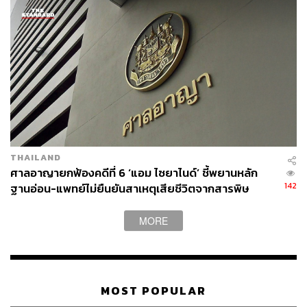
THAILAND
ศาลอาญายกฟ้องคดีที่ 6 ‘แอม ไซยาไนด์’ ชี้พยานหลัก
142
ฐานอ่อน-แพทย์ไม่ยืนยันสาเหตุเสียชีวิตจากสารพิษ
MORE
MOST POPULAR