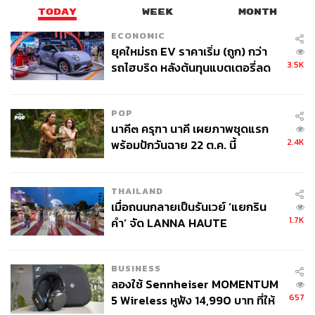
TODAY
WEEK
MONTH
ECONOMIC
ยุคใหม่รถ EV ราคาเริ่ม (ถูก) กว่า
3.5K
รถไฮบริด หลังต้นทุนแบตเตอรี่ลด
ลง - จีนแห่บุกตลาดเกิดใหม่
POP
นาคี๓ ครุฑา นาคี เผยภาพชุดแรก
2.4K
พร้อมปักวันฉาย 22 ต.ค. นี้
THAILAND
เมื่อถนนกลายเป็นรันเวย์ ‘แยกริน
1.7K
คำ’ จัด LANNA HAUTE
COUTURE กลางสายฝน
BUSINESS
ลองใช้ Sennheiser MOMENTUM
657
5 Wireless หูฟัง 14,990 บาท ที่ให้