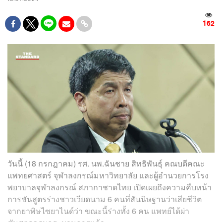
162
วันนี้ (18 กรกฎาคม) รศ. นพ.ฉันชาย สิทธิพันธุ์ คณบดีคณะ
แพทยศาสตร์ จุฬาลงกรณ์มหาวิทยาลัย และผู้อำนวยการโรง
พยาบาลจุฬาลงกรณ์ สภากาชาดไทย เปิดเผยถึงความคืบหน้า
การชันสูตรร่างชาวเวียดนาม 6 คนที่สันนิษฐานว่าเสียชีวิต
จากยาพิษไซยาไนด์ว่า ขณะนี้ร่างทั้ง 6 คน แพทย์ได้ผ่า