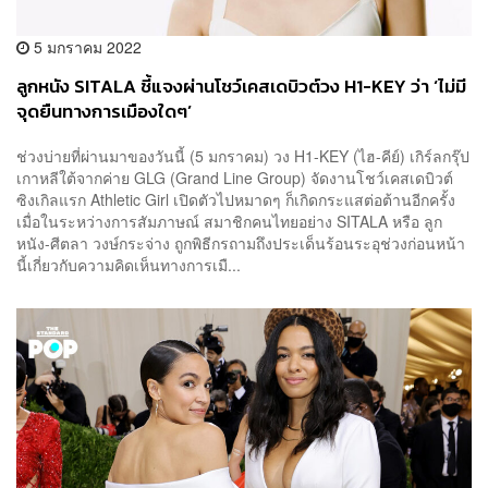
5 มกราคม 2022
ลูกหนัง SITALA ชี้แจงผ่านโชว์เคสเดบิวต์วง H1-KEY ว่า ‘ไม่มี
จุดยืนทางการเมืองใดๆ’
ช่วงบ่ายที่ผ่านมาของวันนี้ (5 มกราคม) วง H1-KEY (ไฮ-คีย์) เกิร์ลกรุ๊ป
เกาหลีใต้จากค่าย GLG (Grand Line Group) จัดงานโชว์เคสเดบิวต์
ซิงเกิลแรก Athletic Girl เปิดตัวไปหมาดๆ ก็เกิดกระแสต่อต้านอีกครั้ง
เมื่อในระหว่างการสัมภาษณ์ สมาชิกคนไทยอย่าง SITALA หรือ ลูก
หนัง-ศีตลา วงษ์กระจ่าง ถูกพิธีกรถามถึงประเด็นร้อนระอุช่วงก่อนหน้า
นี้เกี่ยวกับความคิดเห็นทางการเมื...